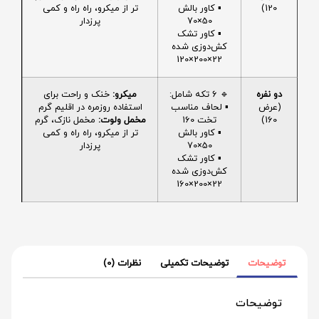
120)
▪️ کاور بالش
تر از میکرو، راه راه و کمی
50×70
پرزدار
▪️ کاور تشک
کش‌دوزی شده
22×200×120
دو نفره
🔹 6 تکه شامل:
میکرو:
خنک و راحت برای
(عرض
▪️ لحاف مناسب
استفاده روزمره در اقلیم گرم
160)
تخت 160
مخمل ولوت:
مخمل نازک، گرم
▪️ کاور بالش
تر از میکرو، راه راه و کمی
50×70
پرزدار
▪️ کاور تشک
کش‌دوزی شده
22×200×160
توضیحات
توضیحات تکمیلی
نظرات (0)
توضیحات