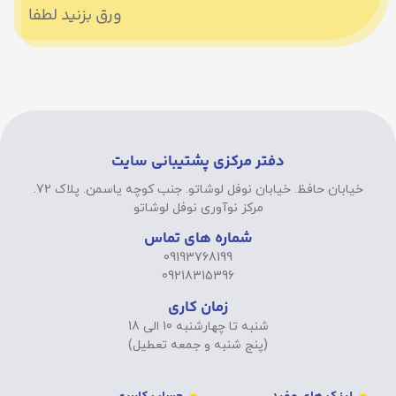
ورق بزنید لطفا
دفتر مرکزی پشتیبانی سایت
خیابان حافظ. خیابان نوفل لوشاتو. جنب کوچه یاسمن. پلاک 72.
مرکز نوآوری نوفل لوشاتو
شماره های تماس
09193768199
09218315396
زمان کاری
شنبه تا چهارشنبه 10 الی 18
(پنج شنبه و جمعه تعطیل)