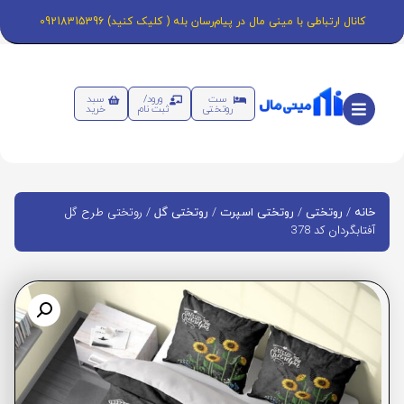
کانال ارتباطی با مینی مال در پیام‌رسان بله ( کلیک کنید) 09218315396
ست
ورود/
سبد
روتختی
ثبت نام
خرید
/
/
/
/ روتختی طرح گل
خانه
روتختی
روتختی اسپرت
روتختی گل
آفتابگردان کد 378