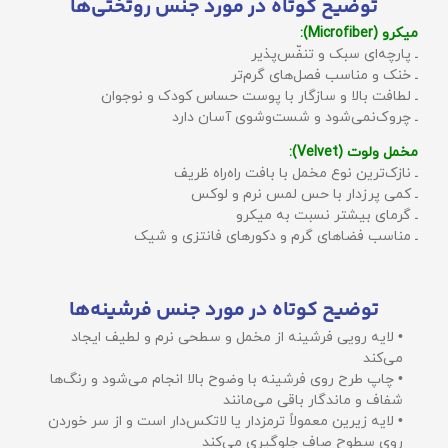
توضیح کوتاه در مورد جنس روتختی‌ها
میکرو (Microfiber):
ـ پارچه‌ای سبک و تنفّس‌پذیر
ـ خنک و مناسب فصل‌های گرم‌تر
ـ لطافت بالا و سازگار با پوست حساس کودک و نوجوان
ـ چروک‌نمی‌شود و شست‌وشوی آسان دارد
مخمل ولوت (Velvet):
ـ نازک‌ترین نوع مخمل با بافت راه‌راه ظریف
ـ کمی پرزدار با حس لمس نرم و لوکس
ـ گرمای بیشتر نسبت به میکرو
ـ مناسب فضاهای گرم و دکورهای فانتزی و شیک
توضیح کوتاه در مورد جنس فرشینه‌ها
• لایه رویی فرشینه از مخمل و سطحی نرم و لطیف ایجاد
می‌کند
• چاپ طرح روی فرشینه با وضوح بالا انجام می‌شود و رنگ‌ها
شفاف و ماندگار باقی می‌مانند
• لایه زیرین معمولاً ترمزدار یا لاتکس‌دار است و از سر خوردن
روی سطوح صاف جلوگیری می‌کند