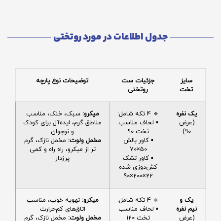
جدول اطلاعات در مورد روتختی
سایز
جزئیات ست
توضیحات نوع پارچه
تخت
روتختی
یک نفره
🔹 4 تکه شامل:
میکرو:
سبک، خنک، مناسب
(عرض
▪️ لحاف مناسب
مناطق گرم، ایده‌آل برای کودک
90)
تخت 90
و نوجوان
▪️ کاور بالش
مخمل ولوت:
مخمل نازک، گرم
50×70
تر از میکرو، راه راه و کمی
▪️ کاور تشک
پرزدار
کش‌دوزی شده
22×200×90
یک و
🔹 4 تکه شامل:
میکرو:
تهویه خوب، مناسب
نیم نفره
▪️ لحاف مناسب
اتاق‌های کم‌حرارت
(عرض
تخت 120
مخمل ولوت:
مخمل نازک، گرم