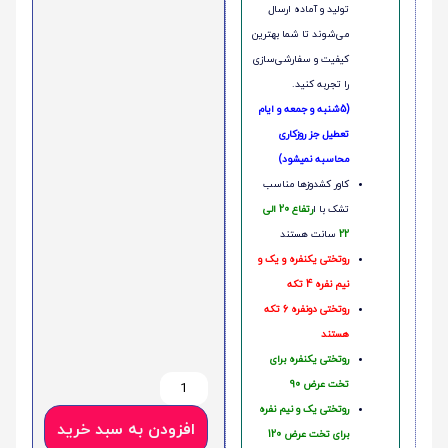
تولید و آماده ارسال
می‌شوند تا شما بهترین
کیفیت و سفارشی‌سازی
را تجربه کنید.
(5شنبه و جمعه و ایام
تعطیل جز روزکاری
محاسبه نمیشود)
کاور کشدوزها مناسب
تشک با ا
رتفاع 20 الی
22
سانت هستند
روتختی یکنفره و یک و
نیم نفره 4 تکه
روتختی دونفره 6 تکه
هستند
روتختی یکنفره برای
تخت عرض 90
روتختی یک و نیم نفره
افزودن به سبد خرید
برای تخت عرض 120