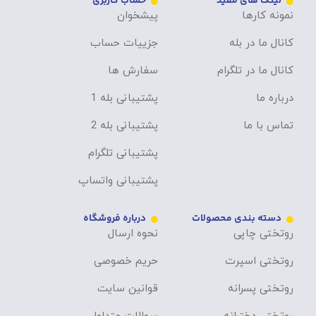
لینک های مفید
حساب کاربری
نمونه کارها
پیشخوان
کانال ما در بله
جزییات حساب
کانال ما در تلگرام
سفارش ها
درباره ما
پشتیبانی بله 1
تماس با ما
پشتیبانی بله 2
پشتیبانی تلگرام
پشتیبانی واتساپ
دسته بندی محصولات
درباره فروشگاه
روتختی چاپی
نحوه ارسال
روتختی اسپرت
حریم خصوصی
روتختی پسرانه
قوانین سایت