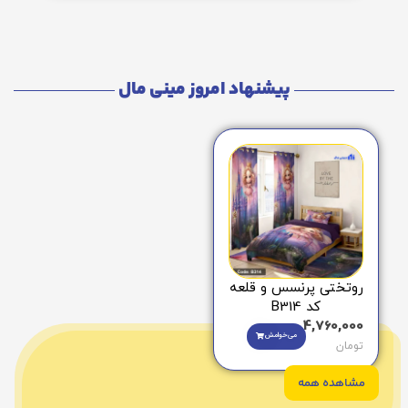
پیشنهاد امروز مینی مال
روتختی پرنسس و قلعه
کد B314
4,760,000
می‌خوامش
تومان
مشاهده همه