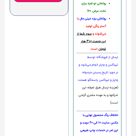
روتختی دو نفره برای
تخت عرض 160
روتختی‌
برند مینی مال
با
آستر رنگی تولید
می‌شوند و
سود شما از
این خدمت 300 هزار
تومان
است.
ارسال از فروشگاه توسط
تیپاکس و چاپار انجام می‌شود و
در مورد تاریخ رسیدن مرسوله
چاپار و تیپاکس پاسخگو هستند.
(هزینه ارسال طبق تعرفه این
شرکتها و به عهده مشتری گرامی
است)
اختلاف رنگ محصول نهایی با
عکس سایت 10 الی 20 درصد و
این امر در خدمات چاپ طبیعی