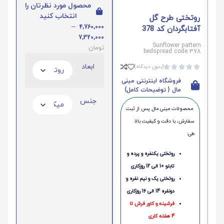
محصول مورد نظرتان را
انتخاب کنید
روتختی طرح گل
–
4,760,000
آفتابگردان کد 378
7,320,000
Sunflower pattern
تومان
bedspread code 378
ابعاد
(بدون دیدگاه)





فروشگاه اینترنتی مینی
مال { توضیحات کامل}
جنس
محصولات مینی‌ مال پس از ثبت
سفارش، با دقت و کیفیت بالا
طی:
روتختی یکنفره و پرده و
تابلو 10 الی 12 روزکاری
روتختی یک و نیم نفره و
دونفره 14 الی 16 روزکاری
فرشینه و کاور فرش تا
4 هفته کاری