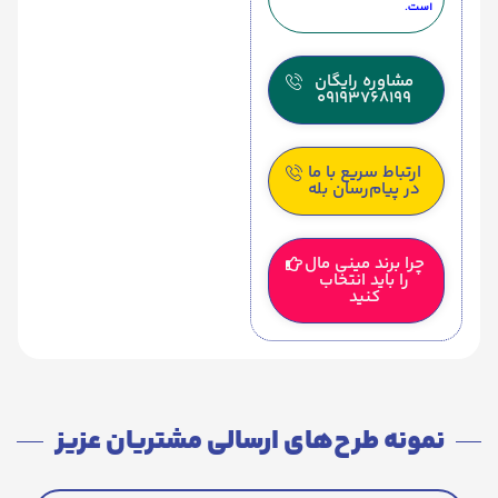
است.
مشاوره رایگان
09193768199
ارتباط سریع با ما
در پیام‌رسان بله
چرا برند مینی مال
را باید انتخاب
کنید
نمونه طرح‌های ارسالی مشتریان عزیز