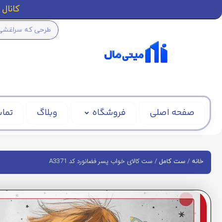
کانال ا
صفحه اصلی
فروشگاه
وبلاگ
تماس
/
/ ست کالای خواب پسر فضانورد کد A3371
خانه
ست کامل