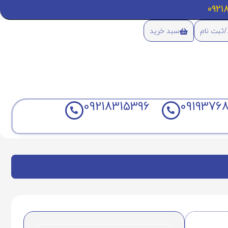
/ثبت نام
سبد خرید
09218315396
09193768