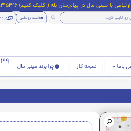
رتباطی با مینی مال در پیام‌رسان بله ( کلیک کنید) 09218315396
ورود
ست روتختی
199
 باما
نمونه کار
چرا برند مینی مال