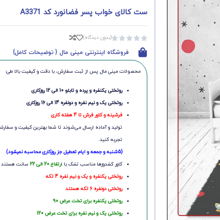
ست کالای خواب پسر فضانورد کد A3371
(بدون دیدگاه)





فروشگاه اینترنتی مینی مال { توضیحات کامل}
محصولات مینی‌ مال پس از ثبت سفارش، با دقت و کیفیت بالا طی:
روتختی یکنفره و پرده و تابلو 10 الی 12 روزکاری
روتختی یک و نیم نفره و دونفره 14 الی 16 روزکاری
فرشینه و کاور فرش تا 4 هفته کاری
تولید و آماده ارسال می‌شوند تا شما بهترین کیفیت و سفارشی
تجربه کنید.
(5شنبه و جمعه و ایام تعطیل جز روزکاری محاسبه نمیشود)
کاور کشدوزها مناسب تشک با ا
رتفاع 20 الی 22
سانت هستند
روتختی یکنفره و یک و نیم نفره 4 تکه
روتختی دونفره 6 تکه هستند
روتختی یکنفره برای تخت عرض 90
روتختی یک و نیم نفره برای تخت عرض 120