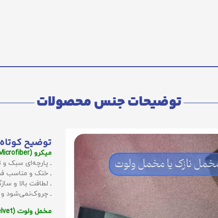
توضیحات جنس محصولات
توضیح کوتاه 
میکرو (Microfiber):
ـ پارچه‌ای سبک و ت
ـ خنک و مناسب فص
ـ لطافت بالا و سا
ـ چروک‌نمی‌شود و
مخمل ولوت (Velvet):