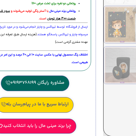
روتختی دو نفره برای تخت عرض 160
روتختی‌
برند مینی مال
با آستر رنگی تولید می‌شوند و
سود شما
خدمت 300 هزار تومان
است.
ارسال از فروشگاه توسط تیپاکس و چاپار انجام می‌شود و در مورد تاری
مرسوله چاپار و تیپاکس پاسخگو هستند.
(هزینه ارسال طبق تعرفه این 
عهده مشتری گرامی است)
اختلاف رنگ محصول نهایی با عکس سایت 10 الی 
طبیعی است.
مشاوره رایگان 09193768199
ارتباط سریع با ما در پیام‌رسان بله
چرا برند مینی مال را باید انتخاب کنید