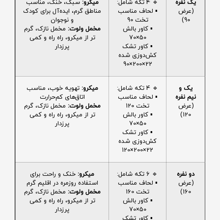
یک نفره
🔹 4 تکه شامل:
میکرو:
سبک، خنک، مناسب
(عرض
▪️ لحاف مناسب
مناطق گرم، ایده‌آل برای کودک
90)
تخت 90
و نوجوان
▪️ کاور بالش
مخمل ولوت:
مخمل نازک، گرم
50×70
تر از میکرو، راه راه و کمی
▪️ کاور تشک
پرزدار
کش‌دوزی شده
22×200×90
یک و
🔹 4 تکه شامل:
میکرو:
تهویه خوب، مناسب
نیم نفره
▪️ لحاف مناسب
اتاق‌های کم‌حرارت
(عرض
تخت 120
مخمل ولوت:
مخمل نازک، گرم
120)
▪️ کاور بالش
تر از میکرو، راه راه و کمی
50×70
پرزدار
▪️ کاور تشک
کش‌دوزی شده
22×200×120
دو نفره
🔹 6 تکه شامل:
میکرو:
خنک و راحت برای
(عرض
▪️ لحاف مناسب
استفاده روزمره در اقلیم گرم
160)
تخت 160
مخمل ولوت:
مخمل نازک، گرم
▪️ کاور بالش
تر از میکرو، راه راه و کمی
50×70
پرزدار
▪️ کاور تشک