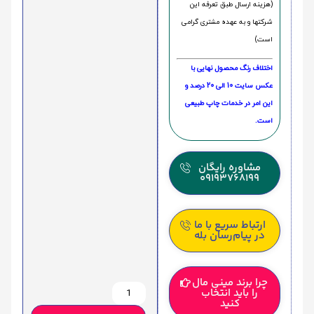
(هزینه ارسال طبق تعرفه این
شرکتها و به عهده مشتری گرامی
است)
اختلاف رنگ محصول نهایی با
عکس سایت 10 الی 20 درصد و
این امر در خدمات چاپ طبیعی
است.
مشاوره رایگان
09193768199
ارتباط سریع با ما
در پیام‌رسان بله
چرا برند مینی مال
را باید انتخاب
کنید