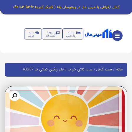
کانال ارتباطی با مینی مال در پیام‌رسان بله ( کلیک کنید) 09218315396
ست
ورود/
سبد
روتختی
ثبت نام
خرید
/
/ ست کالای خواب دختر رنگین کمانی کد A3357
خانه
ست کامل