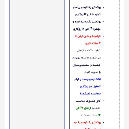
روتختی یکنفره و پرده و
تابلو 10 الی 12 روزکاری
روتختی یک و نیم نفره و
دونفره 14 الی 16 روزکاری
فرشینه و کاور فرش تا
4 هفته کاری
تولید و آماده ارسال
می‌شوند تا شما بهترین
کیفیت و سفارشی‌سازی
را تجربه کنید.
(5شنبه و جمعه و ایام
تعطیل جز روزکاری
محاسبه نمیشود)
کاور کشدوزها مناسب
تشک با ا
رتفاع 20 الی
22
سانت هستند
روتختی یکنفره و یک و