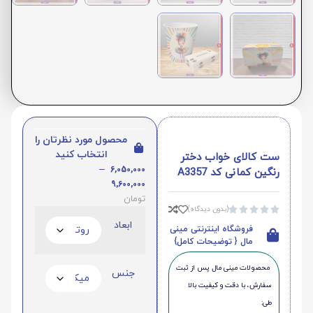
محصول مورد نظرتان را
انتخاب کنید
ست کالای خواب دختر
–
6,050,000
رنگین کمانی کد A3357
9,600,000
تومان
(بدون دیدگاه)





ابعاد
فروشگاه اینترنتی مینی
مال { توضیحات کامل}
محصولات مینی‌ مال پس از ثبت
جنس
سفارش، با دقت و کیفیت بالا
طی: