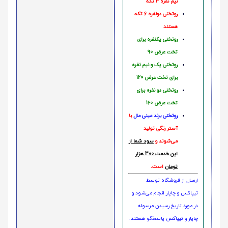
نیم نفره 4 تکه
روتختی دونفره 6 تکه
هستند
روتختی یکنفره برای
تخت عرض 90
روتختی یک و نیم نفره
برای تخت عرض 120
روتختی دو نفره برای
تخت عرض 160
روتختی‌
برند مینی مال
با
آستر رنگی تولید
می‌شوند و
سود شما از
این خدمت 300 هزار
تومان
است.
ارسال از فروشگاه توسط
تیپاکس و چاپار انجام می‌شود و
در مورد تاریخ رسیدن مرسوله
چاپار و تیپاکس پاسخگو هستند.