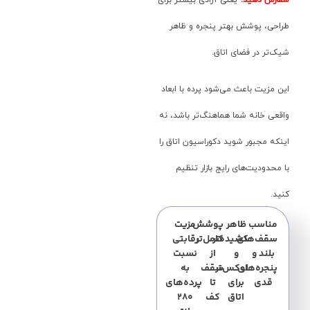
سفارش دهید؛
یعنی آزادی بیشتر برای
طراحی، پوشش بهتر پنجره و ظاهر
شیک‌تر در فضای اتاق.
این مزیت باعث می‌شود پرده با ابعاد
واقعی خانه شما هماهنگ‌تر باشد، نه
اینکه مجبور شوید دکوراسیون اتاق را
با محدودیت‌های رایج بازار تنظیم
کنید.
مناسب
ظاهر
پوشش
مزیت
سقف‌های
کشیده‌تر
کامل‌تر
رقابتی
بلند و
و
از
نسبت
پنجره‌های
لوکس‌تر
سقف
به
قدی
برای
تا
پرده‌های
اتاق
کف
۲۸۰