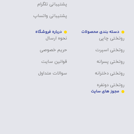
پشتیبانی تلگرام
پشتیبانی واتساپ
دسته بندی محصولات
درباره فروشگاه
روتختی چاپی
نحوه ارسال
روتختی اسپرت
حریم خصوصی
روتختی پسرانه
قوانین سایت
روتختی دخترانه
سوالات متداول
روتختی دونفره
مجوز های سایت