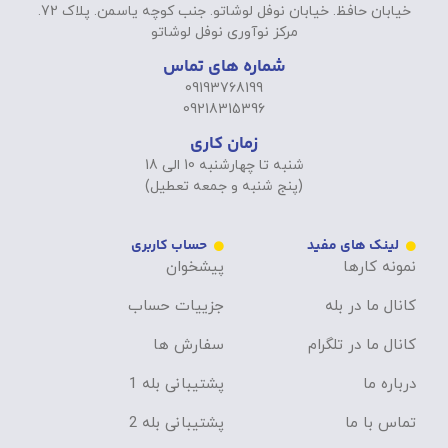
خیابان حافظ. خیابان نوفل لوشاتو. جنب کوچه یاسمن. پلاک 72.
مرکز نوآوری نوفل لوشاتو
شماره های تماس
09193768199
09218315396
زمان کاری
شنبه تا چهارشنبه 10 الی 18
(پنج شنبه و جمعه تعطیل)
لینک های مفید
حساب کاربری
نمونه کارها
پیشخوان
کانال ما در بله
جزییات حساب
کانال ما در تلگرام
سفارش ها
درباره ما
پشتیبانی بله 1
تماس با ما
پشتیبانی بله 2