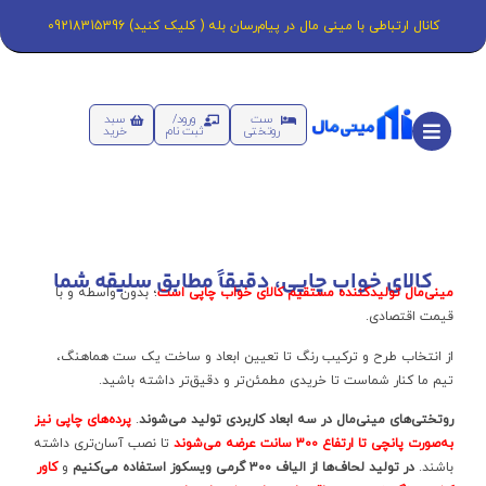
کانال ارتباطی با مینی مال در پیام‌رسان بله ( کلیک کنید) 09218315396
ست
ورود/
سبد
روتختی
ثبت نام
خرید
کالای خواب چاپی، دقیقاً مطابق سلیقه شما
مینی‌مال تولیدکننده مستقیم کالای خواب چاپی است
؛ بدون واسطه و با
قیمت اقتصادی.
از انتخاب طرح و ترکیب رنگ تا تعیین ابعاد و ساخت یک ست هماهنگ،
تیم ما کنار شماست تا خریدی مطمئن‌تر و دقیق‌تر داشته باشید.
روتختی‌های مینی‌مال در سه ابعاد کاربردی تولید می‌شوند
.
پرده‌های چاپی نیز
به‌صورت پانچی تا ارتفاع 300 سانت عرضه می‌شوند
تا نصب آسان‌تری داشته
باشند.
در تولید لحاف‌ها از الیاف ۳۰۰ گرمی ویسکوز استفاده می‌کنیم
و
کاور