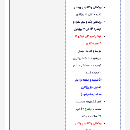
روتختی یکنفره و پرده و
تابلو 10 الی 12 روزکاری
روتختی یک و نیم نفره و
دونفره 14 الی 16 روزکاری
فرشینه و کاور فرش تا
4 هفته کاری
تولید و آماده ارسال
می‌شوند تا شما بهترین
کیفیت و سفارشی‌سازی
را تجربه کنید.
(5شنبه و جمعه و ایام
تعطیل جز روزکاری
محاسبه نمیشود)
کاور کشدوزها مناسب
تشک با ا
رتفاع 20 الی
22
سانت هستند
روتختی یکنفره و یک و