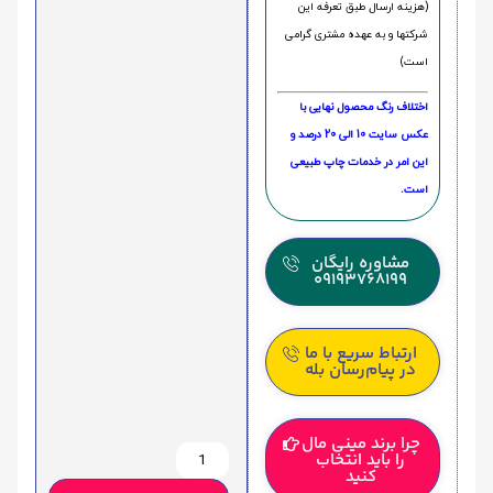
(هزینه ارسال طبق تعرفه این
شرکتها و به عهده مشتری گرامی
است)
اختلاف رنگ محصول نهایی با
عکس سایت 10 الی 20 درصد و
این امر در خدمات چاپ طبیعی
است.
مشاوره رایگان
09193768199
ارتباط سریع با ما
در پیام‌رسان بله
چرا برند مینی مال
را باید انتخاب
کنید