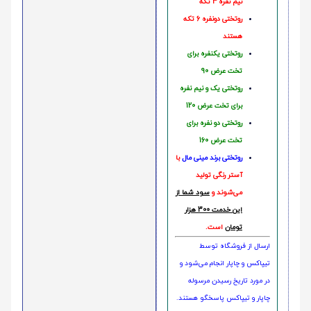
نیم نفره 4 تکه
روتختی دونفره 6 تکه
هستند
روتختی یکنفره برای
تخت عرض 90
روتختی یک و نیم نفره
برای تخت عرض 120
روتختی دو نفره برای
تخت عرض 160
روتختی‌
برند مینی مال
با
آستر رنگی تولید
می‌شوند و
سود شما از
این خدمت 300 هزار
تومان
است.
ارسال از فروشگاه توسط
تیپاکس و چاپار انجام می‌شود و
در مورد تاریخ رسیدن مرسوله
چاپار و تیپاکس پاسخگو هستند.