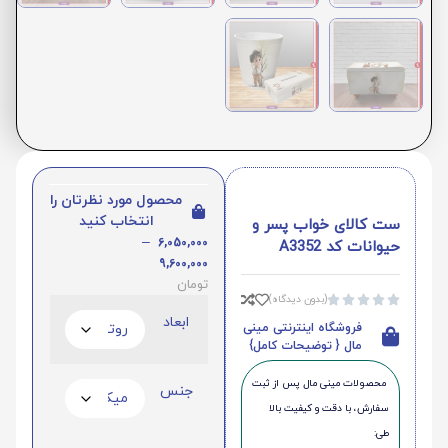
محصول مورد نظرتان را
انتخاب کنید
ست کالای خواب پسر و
–
6,050,000
حیوانات کد A3352
9,600,000
تومان
(بدون دیدگاه)





ابعاد
فروشگاه اینترنتی مینی
مال { توضیحات کامل}
محصولات مینی‌ مال پس از ثبت
جنس
سفارش، با دقت و کیفیت بالا
طی: