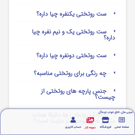
ست روتختی یکنفره چیا داره؟
ست روتختی یک و نیم نفره چیا
داره؟
ست روتختی دونفره چیا داره؟
چه رنگی برای روتختی مناسبه؟
جنس پارچه های روتختی از
چیست؟
مینی مال، اتاق خواب ایده‌آل
آیا رنگ روتختی ها دقیقا همانند
عکس های موجود در سایت است؟
صفحه اصلی
فروشگاه
حساب کاربری
نمونه کار