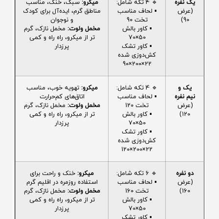
یک نفره
🔹 4 تکه شامل:
میکرو:
سبک، خنک، مناسب
(عرض
▪️ لحاف مناسب
مناطق گرم، ایده‌آل برای کودک
90)
تخت 90
و نوجوان
▪️ کاور بالش
مخمل ولوت:
مخمل نازک، گرم
50×70
تر از میکرو، راه راه و کمی
▪️ کاور تشک
پرزدار
کش‌دوزی شده
22×200×90
یک و
🔹 4 تکه شامل:
میکرو:
تهویه خوب، مناسب
نیم نفره
▪️ لحاف مناسب
اتاق‌های کم‌حرارت
(عرض
تخت 120
مخمل ولوت:
مخمل نازک، گرم
120)
▪️ کاور بالش
تر از میکرو، راه راه و کمی
50×70
پرزدار
▪️ کاور تشک
کش‌دوزی شده
22×200×120
دو نفره
🔹 6 تکه شامل:
میکرو:
خنک و راحت برای
(عرض
▪️ لحاف مناسب
استفاده روزمره در اقلیم گرم
160)
تخت 160
مخمل ولوت:
مخمل نازک، گرم
▪️ کاور بالش
تر از میکرو، راه راه و کمی
50×70
پرزدار
▪️ کاور تشک