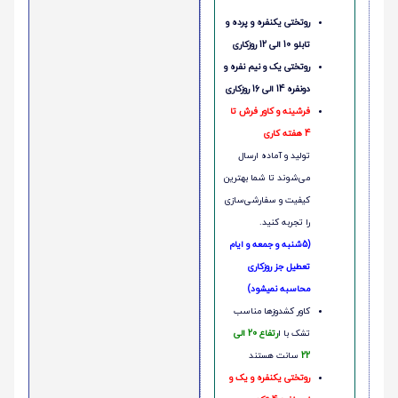
روتختی یکنفره و پرده و
تابلو 10 الی 12 روزکاری
روتختی یک و نیم نفره و
دونفره 14 الی 16 روزکاری
فرشینه و کاور فرش تا
4 هفته کاری
تولید و آماده ارسال
می‌شوند تا شما بهترین
کیفیت و سفارشی‌سازی
را تجربه کنید.
(5شنبه و جمعه و ایام
تعطیل جز روزکاری
محاسبه نمیشود)
کاور کشدوزها مناسب
تشک با ا
رتفاع 20 الی
22
سانت هستند
روتختی یکنفره و یک و