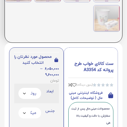
محصول مورد نظرتان را
انتخاب کنید
ست کالای خواب طرح
–
6,050,000
پروانه کد A3354
9,600,000
تومان
(بدون دیدگاه)





ابعاد
فروشگاه اینترنتی مینی
مال { توضیحات کامل}
محصولات مینی‌ مال پس از ثبت
جنس
سفارش، با دقت و کیفیت بالا
طی: