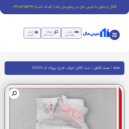
کانال ارتباطی با مینی مال در پیام‌رسان بله ( کلیک کنید) 09218315396
ست
ورود/
سبد
روتختی
ثبت نام
خرید
/
/ ست کالای خواب طرح پروانه کد A3354
خانه
ست کامل