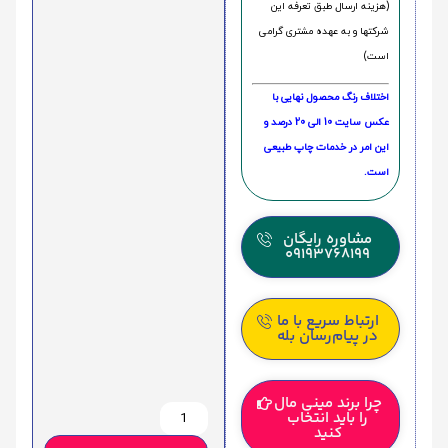
(هزینه ارسال طبق تعرفه این
شرکتها و به عهده مشتری گرامی
است)
اختلاف رنگ محصول نهایی با
عکس سایت 10 الی 20 درصد و
این امر در خدمات چاپ طبیعی
است.
مشاوره رایگان
09193768199
ارتباط سریع با ما
در پیام‌رسان بله
چرا برند مینی مال
را باید انتخاب
کنید