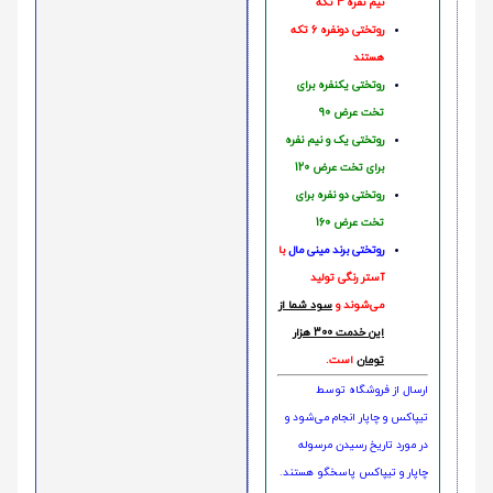
نیم نفره 4 تکه
روتختی دونفره 6 تکه
هستند
روتختی یکنفره برای
تخت عرض 90
روتختی یک و نیم نفره
برای تخت عرض 120
روتختی دو نفره برای
تخت عرض 160
روتختی‌
برند مینی مال
با
آستر رنگی تولید
می‌شوند و
سود شما از
این خدمت 300 هزار
تومان
است.
ارسال از فروشگاه توسط
تیپاکس و چاپار انجام می‌شود و
در مورد تاریخ رسیدن مرسوله
چاپار و تیپاکس پاسخگو هستند.