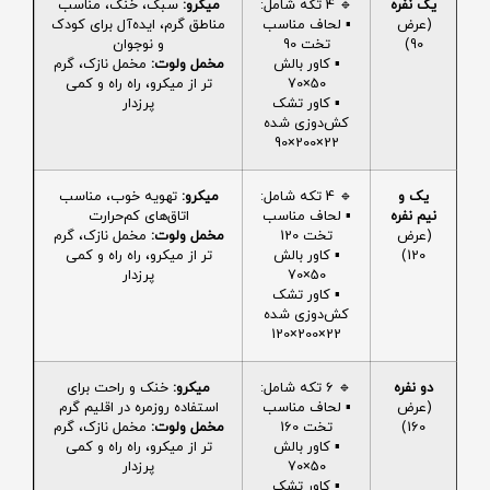
یک نفره
🔹 4 تکه شامل:
میکرو:
سبک، خنک، مناسب
(عرض
▪️ لحاف مناسب
مناطق گرم، ایده‌آل برای کودک
90)
تخت 90
و نوجوان
▪️ کاور بالش
مخمل ولوت:
مخمل نازک، گرم
50×70
تر از میکرو، راه راه و کمی
▪️ کاور تشک
پرزدار
کش‌دوزی شده
22×200×90
یک و
🔹 4 تکه شامل:
میکرو:
تهویه خوب، مناسب
نیم نفره
▪️ لحاف مناسب
اتاق‌های کم‌حرارت
(عرض
تخت 120
مخمل ولوت:
مخمل نازک، گرم
120)
▪️ کاور بالش
تر از میکرو، راه راه و کمی
50×70
پرزدار
▪️ کاور تشک
کش‌دوزی شده
22×200×120
دو نفره
🔹 6 تکه شامل:
میکرو:
خنک و راحت برای
(عرض
▪️ لحاف مناسب
استفاده روزمره در اقلیم گرم
160)
تخت 160
مخمل ولوت:
مخمل نازک، گرم
▪️ کاور بالش
تر از میکرو، راه راه و کمی
50×70
پرزدار
▪️ کاور تشک