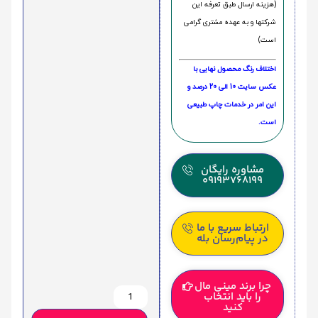
(هزینه ارسال طبق تعرفه این
شرکتها و به عهده مشتری گرامی
است)
اختلاف رنگ محصول نهایی با
عکس سایت 10 الی 20 درصد و
این امر در خدمات چاپ طبیعی
است.
مشاوره رایگان
09193768199
ارتباط سریع با ما
در پیام‌رسان بله
چرا برند مینی مال
را باید انتخاب
کنید