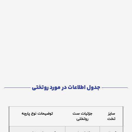
جدول اطلاعات در مورد روتختی
سایز
جزئیات ست
توضیحات نوع پارچه
تخت
روتختی