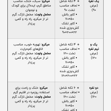
یک نفره
🔹 4 تکه شامل:
میکرو:
سبک، خنک، مناسب
(عرض
▪️ لحاف مناسب
مناطق گرم، ایده‌آل برای کودک
90)
تخت 90
و نوجوان
▪️ کاور بالش
مخمل ولوت:
مخمل نازک، گرم
50×70
تر از میکرو، راه راه و کمی
▪️ کاور تشک
پرزدار
کش‌دوزی شده
22×200×90
یک و
🔹 4 تکه شامل:
میکرو:
تهویه خوب، مناسب
نیم نفره
▪️ لحاف مناسب
اتاق‌های کم‌حرارت
(عرض
تخت 120
مخمل ولوت:
مخمل نازک، گرم
120)
▪️ کاور بالش
تر از میکرو، راه راه و کمی
50×70
پرزدار
▪️ کاور تشک
کش‌دوزی شده
22×200×120
دو نفره
🔹 6 تکه شامل:
میکرو:
خنک و راحت برای
(عرض
▪️ لحاف مناسب
استفاده روزمره در اقلیم گرم
160)
تخت 160
مخمل ولوت:
مخمل نازک، گرم
▪️ کاور بالش
تر از میکرو، راه راه و کمی
50×70
پرزدار
▪️ کاور تشک