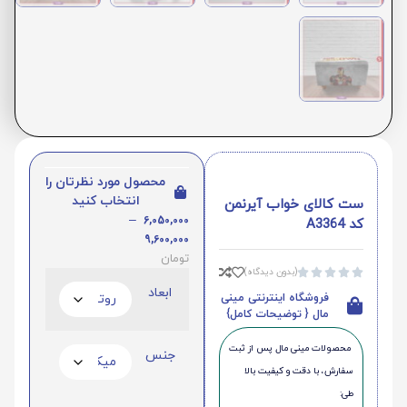
محصول مورد نظرتان را
انتخاب کنید
ست کالای خواب آیرنمن
–
6,050,000
کد A3364
9,600,000
تومان
(بدون دیدگاه)





ابعاد
فروشگاه اینترنتی مینی
مال { توضیحات کامل}
محصولات مینی‌ مال پس از ثبت
جنس
سفارش، با دقت و کیفیت بالا
طی: