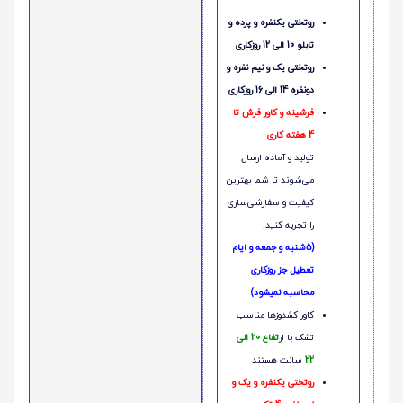
روتختی یکنفره و پرده و
تابلو 10 الی 12 روزکاری
روتختی یک و نیم نفره و
دونفره 14 الی 16 روزکاری
فرشینه و کاور فرش تا
4 هفته کاری
تولید و آماده ارسال
می‌شوند تا شما بهترین
کیفیت و سفارشی‌سازی
را تجربه کنید.
(5شنبه و جمعه و ایام
تعطیل جز روزکاری
محاسبه نمیشود)
کاور کشدوزها مناسب
تشک با ا
رتفاع 20 الی
22
سانت هستند
روتختی یکنفره و یک و