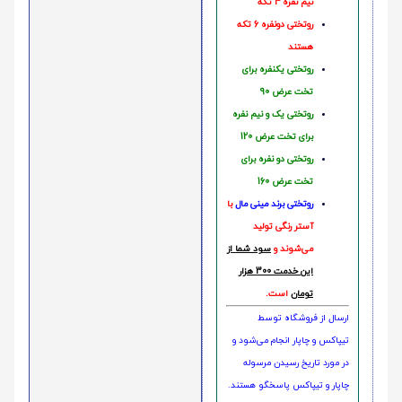
نیم نفره 4 تکه
روتختی دونفره 6 تکه
هستند
روتختی یکنفره برای
تخت عرض 90
روتختی یک و نیم نفره
برای تخت عرض 120
روتختی دو نفره برای
تخت عرض 160
روتختی‌
برند مینی مال
با
آستر رنگی تولید
می‌شوند و
سود شما از
این خدمت 300 هزار
تومان
است.
ارسال از فروشگاه توسط
تیپاکس و چاپار انجام می‌شود و
در مورد تاریخ رسیدن مرسوله
چاپار و تیپاکس پاسخگو هستند.