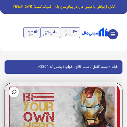
کانال ارتباطی با مینی مال در پیام‌رسان بله ( کلیک کنید) 09218315396
ست
ورود/
سبد
روتختی
ثبت نام
خرید
/
/ ست کالای خواب آیرنمن کد A3364
خانه
ست کامل