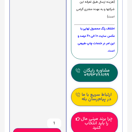
(هزینه ارسال طبق تعرفه این
شرکتها و به عهده مشتری گرامی
است)
اختلاف رنگ محصول نهایی با
عکس سایت 10 الی 20 درصد و
این امر در خدمات چاپ طبیعی
است.
مشاوره رایگان
09193768199
ارتباط سریع با ما
در پیام‌رسان بله
چرا برند مینی مال
را باید انتخاب
کنید