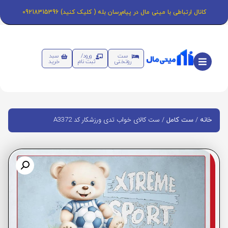
کانال ارتباطی با مینی مال در پیام‌رسان بله ( کلیک کنید) 09218315396
ست
ورود/
سبد
روتختی
ثبت نام
خرید
/
/ ست کالای خواب تدی ورزشکار کد A3372
خانه
ست کامل