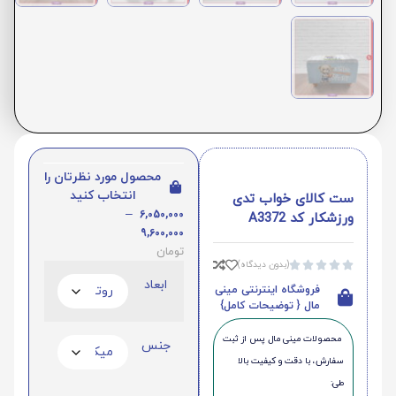
محصول مورد نظرتان را
انتخاب کنید
ست کالای خواب تدی
–
6,050,000
ورزشکار کد A3372
9,600,000
تومان
(بدون دیدگاه)





ابعاد
فروشگاه اینترنتی مینی
مال { توضیحات کامل}
محصولات مینی‌ مال پس از ثبت
جنس
سفارش، با دقت و کیفیت بالا
طی: