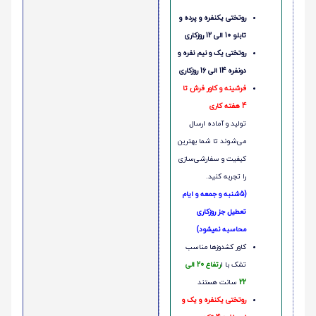
روتختی یکنفره و پرده و
تابلو 10 الی 12 روزکاری
روتختی یک و نیم نفره و
دونفره 14 الی 16 روزکاری
فرشینه و کاور فرش تا
4 هفته کاری
تولید و آماده ارسال
می‌شوند تا شما بهترین
کیفیت و سفارشی‌سازی
را تجربه کنید.
(5شنبه و جمعه و ایام
تعطیل جز روزکاری
محاسبه نمیشود)
کاور کشدوزها مناسب
تشک با ا
رتفاع 20 الی
22
سانت هستند
روتختی یکنفره و یک و