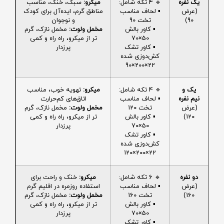
یک نفره
🔹 4 تکه شامل:
میکرو:
سبک، خنک، مناسب
(عرض
▪️ لحاف مناسب
مناطق گرم، ایده‌آل برای کودک
90)
تخت 90
و نوجوان
▪️ کاور بالش
مخمل ولوت:
مخمل نازک، گرم
50×70
تر از میکرو، راه راه و کمی
▪️ کاور تشک
پرزدار
کش‌دوزی شده
22×200×90
یک و
🔹 4 تکه شامل:
میکرو:
تهویه خوب، مناسب
نیم نفره
▪️ لحاف مناسب
اتاق‌های کم‌حرارت
(عرض
تخت 120
مخمل ولوت:
مخمل نازک، گرم
120)
▪️ کاور بالش
تر از میکرو، راه راه و کمی
50×70
پرزدار
▪️ کاور تشک
کش‌دوزی شده
22×200×120
دو نفره
🔹 6 تکه شامل:
میکرو:
خنک و راحت برای
(عرض
▪️ لحاف مناسب
استفاده روزمره در اقلیم گرم
160)
تخت 160
مخمل ولوت:
مخمل نازک، گرم
▪️ کاور بالش
تر از میکرو، راه راه و کمی
50×70
پرزدار
▪️ کاور تشک