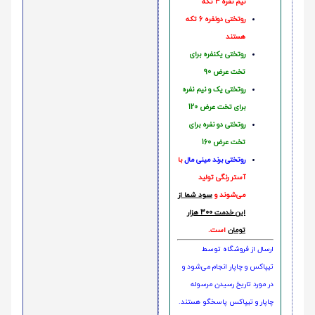
نیم نفره 4 تکه
روتختی دونفره 6 تکه
هستند
روتختی یکنفره برای
تخت عرض 90
روتختی یک و نیم نفره
برای تخت عرض 120
روتختی دو نفره برای
تخت عرض 160
روتختی‌
برند مینی مال
با
آستر رنگی تولید
می‌شوند و
سود شما از
این خدمت 300 هزار
تومان
است.
ارسال از فروشگاه توسط
تیپاکس و چاپار انجام می‌شود و
در مورد تاریخ رسیدن مرسوله
چاپار و تیپاکس پاسخگو هستند.