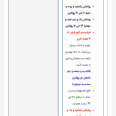
روتختی یکنفره و پرده و
تابلو 10 الی 12 روزکاری
روتختی یک و نیم نفره و
دونفره 14 الی 16 روزکاری
فرشینه و کاور فرش تا
4 هفته کاری
تولید و آماده ارسال
می‌شوند تا شما بهترین
کیفیت و سفارشی‌سازی
را تجربه کنید.
(5شنبه و جمعه و ایام
تعطیل جز روزکاری
محاسبه نمیشود)
کاور کشدوزها مناسب
تشک با ا
رتفاع 20 الی
22
سانت هستند
روتختی یکنفره و یک و