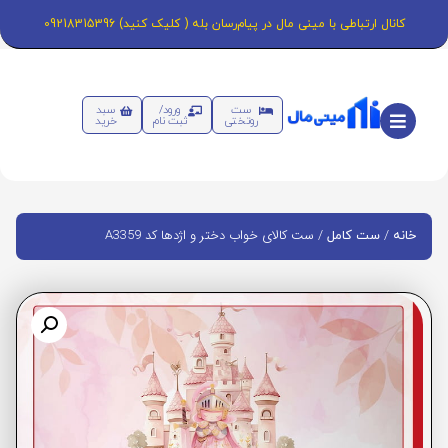
کانال ارتباطی با مینی مال در پیام‌رسان بله ( کلیک کنید) 09218315396
ست
ورود/
سبد
روتختی
ثبت نام
خرید
/
/ ست کالای خواب دختر و اژدها کد A3359
خانه
ست کامل