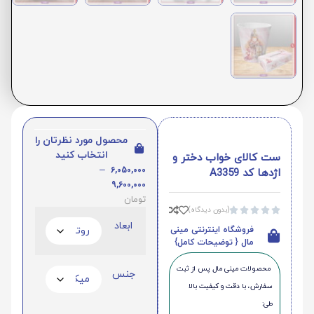
محصول مورد نظرتان را
انتخاب کنید
ست کالای خواب دختر و
–
6,050,000
اژدها کد A3359
9,600,000
تومان
(بدون دیدگاه)





ابعاد
فروشگاه اینترنتی مینی
مال { توضیحات کامل}
محصولات مینی‌ مال پس از ثبت
جنس
سفارش، با دقت و کیفیت بالا
طی: