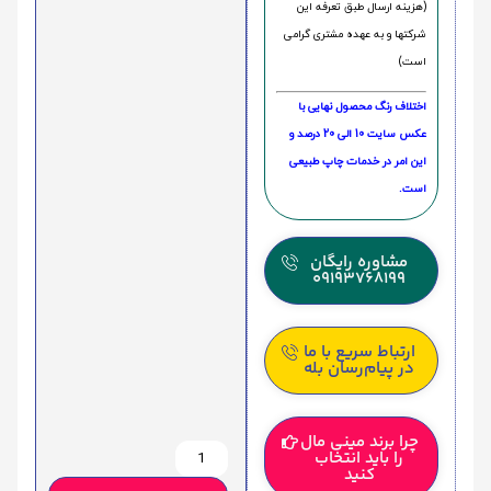
(هزینه ارسال طبق تعرفه این
شرکتها و به عهده مشتری گرامی
است)
اختلاف رنگ محصول نهایی با
عکس سایت 10 الی 20 درصد و
این امر در خدمات چاپ طبیعی
است.
مشاوره رایگان
09193768199
ارتباط سریع با ما
در پیام‌رسان بله
چرا برند مینی مال
را باید انتخاب
کنید