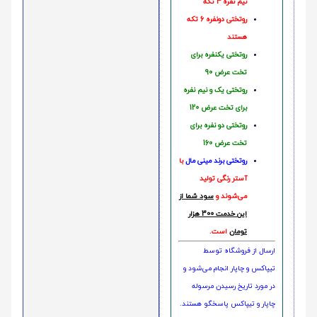
نیم نفره 4 تکه
روتختی دونفره 6 تکه
هستند
روتختی یکنفره برای
تخت عرض 90
روتختی یک و نیم نفره
برای تخت عرض 120
روتختی دو نفره برای
تخت عرض 160
روتختی‌
برند مینی مال
با
آستر رنگی تولید
می‌شوند و
سود شما از
این خدمت 300 هزار
تومان
است.
ارسال از فروشگاه توسط
تیپاکس و چاپار انجام می‌شود و
در مورد تاریخ رسیدن مرسوله
چاپار و تیپاکس پاسخگو هستند.