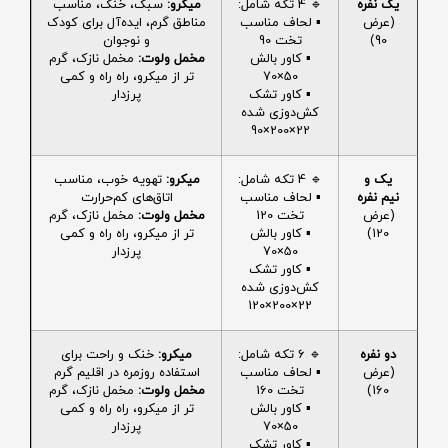
یک نفره
🔹 4 تکه شامل:
میکرو:
سبک، خنک، مناسب
(عرض
▪️ لحاف مناسب
مناطق گرم، ایده‌آل برای کودک
90)
تخت 90
و نوجوان
▪️ کاور بالش
مخمل ولوت:
مخمل نازک، گرم
50×70
تر از میکرو، راه راه و کمی
▪️ کاور تشک
پرزدار
کش‌دوزی شده
22×200×90
یک و
🔹 4 تکه شامل:
میکرو:
تهویه خوب، مناسب
نیم نفره
▪️ لحاف مناسب
اتاق‌های کم‌حرارت
(عرض
تخت 120
مخمل ولوت:
مخمل نازک، گرم
120)
▪️ کاور بالش
تر از میکرو، راه راه و کمی
50×70
پرزدار
▪️ کاور تشک
کش‌دوزی شده
22×200×120
دو نفره
🔹 6 تکه شامل:
میکرو:
خنک و راحت برای
(عرض
▪️ لحاف مناسب
استفاده روزمره در اقلیم گرم
160)
تخت 160
مخمل ولوت:
مخمل نازک، گرم
▪️ کاور بالش
تر از میکرو، راه راه و کمی
50×70
پرزدار
▪️ کاور تشک