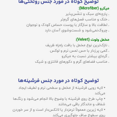
توضیح کوتاه در مورد جنس روتختی‌ها
میکرو (Microfiber):
ـ پارچه‌ای سبک و تنفّس‌پذیر
ـ خنک و مناسب فصل‌های گرم‌تر
ـ لطافت بالا و سازگار با پوست حساس کودک و نوجوان
ـ چروک‌نمی‌شود و شست‌وشوی آسان دارد
مخمل ولوت (Velvet):
ـ نازک‌ترین نوع مخمل با بافت راه‌راه ظریف
ـ کمی پرزدار با حس لمس نرم و لوکس
ـ گرمای بیشتر نسبت به میکرو
ـ مناسب فضاهای گرم و دکورهای فانتزی و شیک
توضیح کوتاه در مورد جنس فرشینه‌ها
• لایه رویی فرشینه از مخمل و سطحی نرم و لطیف ایجاد
می‌کند
• چاپ طرح روی فرشینه با وضوح بالا انجام می‌شود و رنگ‌ها
شفاف و ماندگار باقی می‌مانند
• لایه زیرین معمولاً ترمزدار یا لاتکس‌دار است و از سر خوردن
روی سطوح صاف جلوگیری می‌کند