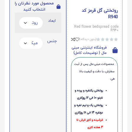
محصول مورد نظرتان را
انتخاب کنید
روتختی گل قرمز کد
R940
ابعاد
Red flower bedspread code
R940
(بدون دیدگاه)





جنس
فروشگاه اینترنتی مینی
مال { توضیحات کامل}
محصولات مینی‌ مال پس از ثبت
سفارش، با دقت و کیفیت بالا
طی:
روتختی یکنفره و پرده و
تابلو 10 الی 12 روزکاری
روتختی یک و نیم نفره و
دونفره 14 الی 16 روزکاری
فرشینه و کاور فرش تا
4 هفته کاری