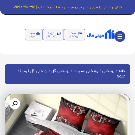
کانال ارتباطی با مینی مال در پیام‌رسان بله ( کلیک کنید) 09218315396
ست
ورود/
سبد
روتختی
ثبت نام
خرید
/
/
/
/ روتختی گل قرمز کد
خانه
روتختی
روتختی اسپرت
روتختی گل
R940