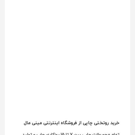
خرید روتختی چاپی از فروشگاه اینترنتی مینی مال
تمام محصولات چاپی بین 7 تا 15 روزکاری چاپ و تولید