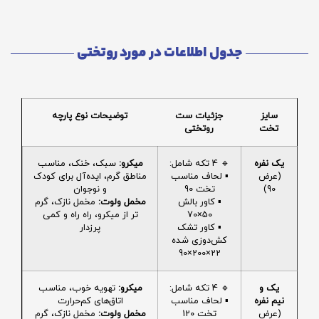
جدول اطلاعات در مورد روتختی
سایز
جزئیات ست
توضیحات نوع پارچه
تخت
روتختی
یک نفره
🔹 4 تکه شامل:
میکرو:
سبک، خنک، مناسب
(عرض
▪️ لحاف مناسب
مناطق گرم، ایده‌آل برای کودک
90)
تخت 90
و نوجوان
▪️ کاور بالش
مخمل ولوت:
مخمل نازک، گرم
50×70
تر از میکرو، راه راه و کمی
▪️ کاور تشک
پرزدار
کش‌دوزی شده
22×200×90
یک و
🔹 4 تکه شامل:
میکرو:
تهویه خوب، مناسب
نیم نفره
▪️ لحاف مناسب
اتاق‌های کم‌حرارت
(عرض
تخت 120
مخمل ولوت:
مخمل نازک، گرم