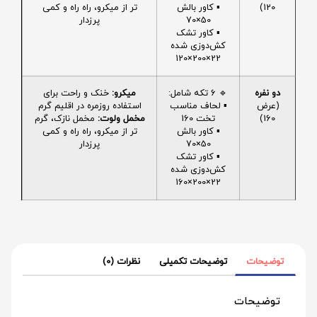
120)
▪️ کاور بالش
تر از میکرو، راه راه و کمی
50×70
پرزدار
▪️ کاور تشک
کش‌دوزی شده
22×200×120
دو نفره
🔹 6 تکه شامل:
میکرو:
خنک و راحت برای
(عرض
▪️ لحاف مناسب
استفاده روزمره در اقلیم گرم
160)
تخت 160
مخمل ولوت:
مخمل نازک، گرم
▪️ کاور بالش
تر از میکرو، راه راه و کمی
50×70
پرزدار
▪️ کاور تشک
کش‌دوزی شده
22×200×160
توضیحات
توضیحات تکمیلی
نظرات (0)
توضیحات