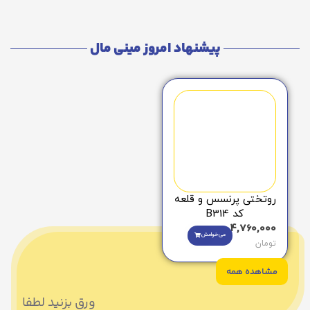
پیشنهاد امروز مینی مال
روتختی پرنسس و قلعه
کد B314
4,760,000
می‌خوامش
تومان
مشاهده همه
ورق بزنید لطفا