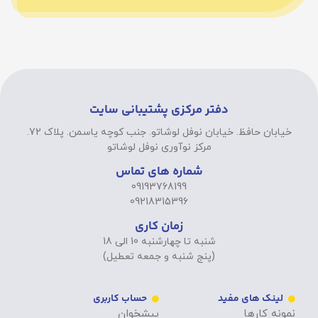
دفتر مرکزی پشتیبانی سایت
خیابان حافظ. خیابان نوفل لوشاتو. جنب کوچه یاسمن. پلاک 72.
مرکز نوآوری نوفل لوشاتو
شماره های تماس
09193768199
09218315396
زمان کاری
شنبه تا چهارشنبه 10 الی 18
(پنج شنبه و جمعه تعطیل)
لینک های مفید
حساب کاربری
نمونه کارها
پیشخوان