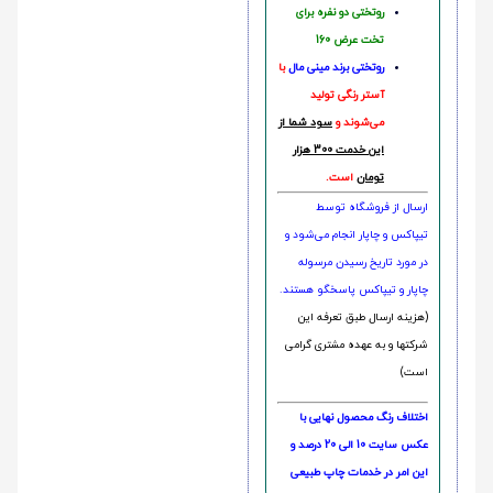
روتختی دو نفره برای
تخت عرض 160
روتختی‌
برند مینی مال
با
آستر رنگی تولید
می‌شوند و
سود شما از
این خدمت 300 هزار
تومان
است.
ارسال از فروشگاه توسط
تیپاکس و چاپار انجام می‌شود و
در مورد تاریخ رسیدن مرسوله
چاپار و تیپاکس پاسخگو هستند.
(هزینه ارسال طبق تعرفه این
شرکتها و به عهده مشتری گرامی
است)
اختلاف رنگ محصول نهایی با
عکس سایت 10 الی 20 درصد و
این امر در خدمات چاپ طبیعی