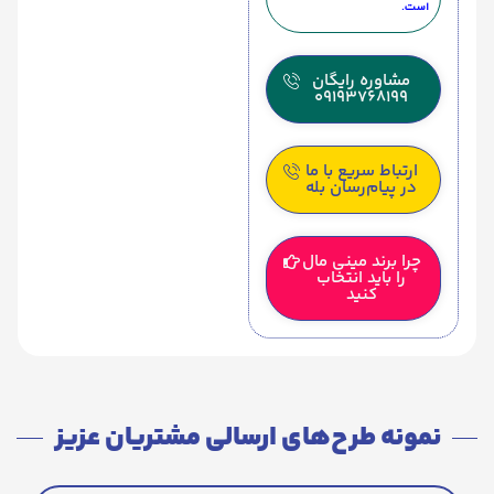
است.
مشاوره رایگان
09193768199
ارتباط سریع با ما
در پیام‌رسان بله
چرا برند مینی مال
را باید انتخاب
کنید
نمونه طرح‌های ارسالی مشتریان عزیز