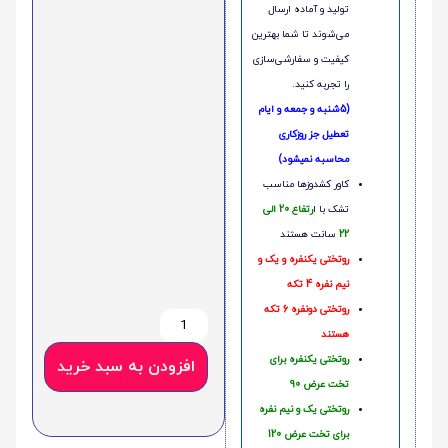
تولید و آماده ارسال
می‌شوند تا شما بهترین
کیفیت و سفارشی‌سازی
را تجربه کنید.
(5شنبه و جمعه و ایام
تعطیل جز روزکاری
محاسبه نمیشود)
کاور کشدوزها مناسب
تشک با ا
رتفاع 20 الی
22
سانت هستند
روتختی یکنفره و یک و
نیم نفره 4 تکه
روتختی دونفره 6 تکه
هستند
روتختی یکنفره برای
افزودن به سبد خرید
تخت عرض 90
روتختی یک و نیم نفره
برای تخت عرض 120