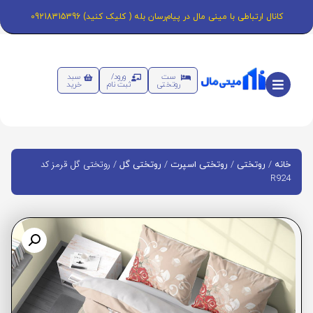
کانال ارتباطی با مینی مال در پیام‌رسان بله ( کلیک کنید) 09218315396
ست
ورود/
سبد
روتختی
ثبت نام
خرید
/
/
/
/ روتختی گل قرمز کد
خانه
روتختی
روتختی اسپرت
روتختی گل
R924