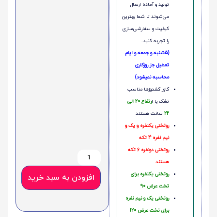
تولید و آماده ارسال
می‌شوند تا شما بهترین
کیفیت و سفارشی‌سازی
را تجربه کنید.
(5شنبه و جمعه و ایام
تعطیل جز روزکاری
محاسبه نمیشود)
کاور کشدوزها مناسب
تشک با ا
رتفاع 20 الی
22
سانت هستند
روتختی یکنفره و یک و
نیم نفره 4 تکه
روتختی دونفره 6 تکه
هستند
روتختی یکنفره برای
افزودن به سبد خرید
تخت عرض 90
روتختی یک و نیم نفره
برای تخت عرض 120