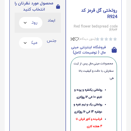
محصول مورد نظرتان را
انتخاب کنید
روتختی گل قرمز کد
R924
ابعاد
Red flower bedspread code
R924
(بدون دیدگاه)





جنس
فروشگاه اینترنتی مینی
مال { توضیحات کامل}
محصولات مینی‌ مال پس از ثبت
سفارش، با دقت و کیفیت بالا
طی:
روتختی یکنفره و پرده و
تابلو 10 الی 12 روزکاری
روتختی یک و نیم نفره و
دونفره 14 الی 16 روزکاری
فرشینه و کاور فرش تا
4 هفته کاری