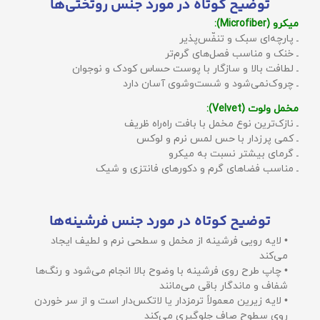
توضیح کوتاه در مورد جنس روتختی‌ها
میکرو (Microfiber):
ـ پارچه‌ای سبک و تنفّس‌پذیر
ـ خنک و مناسب فصل‌های گرم‌تر
ـ لطافت بالا و سازگار با پوست حساس کودک و نوجوان
ـ چروک‌نمی‌شود و شست‌وشوی آسان دارد
مخمل ولوت (Velvet):
ـ نازک‌ترین نوع مخمل با بافت راه‌راه ظریف
ـ کمی پرزدار با حس لمس نرم و لوکس
ـ گرمای بیشتر نسبت به میکرو
ـ مناسب فضاهای گرم و دکورهای فانتزی و شیک
توضیح کوتاه در مورد جنس فرشینه‌ها
• لایه رویی فرشینه از مخمل و سطحی نرم و لطیف ایجاد
می‌کند
• چاپ طرح روی فرشینه با وضوح بالا انجام می‌شود و رنگ‌ها
شفاف و ماندگار باقی می‌مانند
• لایه زیرین معمولاً ترمزدار یا لاتکس‌دار است و از سر خوردن
روی سطوح صاف جلوگیری می‌کند