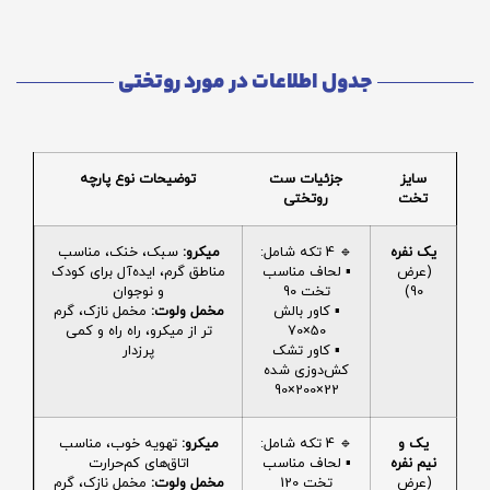
جدول اطلاعات در مورد روتختی
سایز
جزئیات ست
توضیحات نوع پارچه
تخت
روتختی
یک نفره
🔹 4 تکه شامل:
میکرو:
سبک، خنک، مناسب
(عرض
▪️ لحاف مناسب
مناطق گرم، ایده‌آل برای کودک
90)
تخت 90
و نوجوان
▪️ کاور بالش
مخمل ولوت:
مخمل نازک، گرم
50×70
تر از میکرو، راه راه و کمی
▪️ کاور تشک
پرزدار
کش‌دوزی شده
22×200×90
یک و
🔹 4 تکه شامل:
میکرو:
تهویه خوب، مناسب
نیم نفره
▪️ لحاف مناسب
اتاق‌های کم‌حرارت
(عرض
تخت 120
مخمل ولوت:
مخمل نازک، گرم