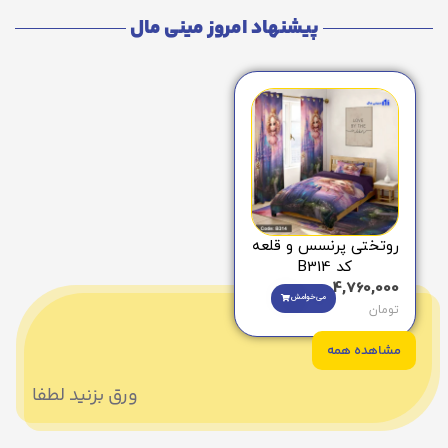
پیشنهاد امروز مینی مال
روتختی پرنسس و قلعه
کد B314
4,760,000
می‌خوامش
تومان
مشاهده همه
ورق بزنید لطفا