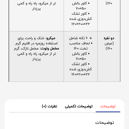
120)
▪️ کاور بالش
تر از میکرو، راه راه و کمی
50×70
پرزدار
▪️ کاور تشک
کش‌دوزی شده
22×200×120
دو نفره
🔹 6 تکه شامل:
میکرو:
خنک و راحت برای
(عرض
▪️ لحاف مناسب
استفاده روزمره در اقلیم گرم
160)
تخت 160
مخمل ولوت:
مخمل نازک، گرم
▪️ کاور بالش
تر از میکرو، راه راه و کمی
50×70
پرزدار
▪️ کاور تشک
کش‌دوزی شده
22×200×160
توضیحات
توضیحات تکمیلی
نظرات (0)
توضیحات