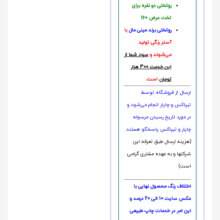
روتختی دو نفره برای
تخت عرض 160
روتختی‌
برند مینی مال
با
آستر رنگی تولید
می‌شوند و
سود شما از
این خدمت 300 هزار
تومان
است.
ارسال از فروشگاه توسط
تیپاکس و چاپار انجام می‌شود و
در مورد تاریخ رسیدن مرسوله
چاپار و تیپاکس پاسخگو هستند.
(هزینه ارسال طبق تعرفه این
شرکتها و به عهده مشتری گرامی
است)
اختلاف رنگ محصول نهایی با
عکس سایت 10 الی 20 درصد و
این امر در خدمات چاپ طبیعی