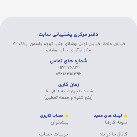
دفتر مرکزی پشتیبانی سایت
خیابان حافظ. خیابان نوفل لوشاتو. جنب کوچه یاسمن. پلاک 72.
مرکز نوآوری نوفل لوشاتو
شماره های تماس
09193768199
09218315396
زمان کاری
شنبه تا چهارشنبه 10 الی 18
(پنج شنبه و جمعه تعطیل)
لینک های مفید
حساب کاربری
نمونه کارها
پیشخوان
کانال ما در بله
جزییات حساب