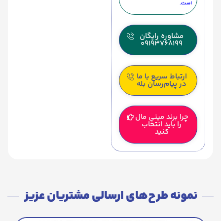
است.
مشاوره رایگان
09193768199
ارتباط سریع با ما
در پیام‌رسان بله
چرا برند مینی مال
را باید انتخاب
کنید
نمونه طرح‌های ارسالی مشتریان عزیز