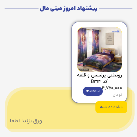
پیشنهاد امروز مینی مال
روتختی پرنسس و قلعه
کد B314
4,760,000
می‌خوامش
تومان
مشاهده همه
ورق بزنید لطفا