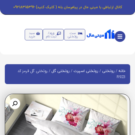
کانال ارتباطی با مینی مال در پیام‌رسان بله ( کلیک کنید) 09218315396
ست
ورود/
سبد
روتختی
ثبت نام
خرید
/
/
/
/ روتختی گل قرمز کد
خانه
روتختی
روتختی اسپرت
روتختی گل
R923