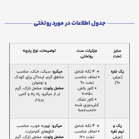
جدول اطلاعات در مورد روتختی
سایز
جزئیات ست
توضیحات نوع پارچه
تخت
روتختی
یک نفره
🔹 4 تکه شامل:
میکرو:
سبک، خنک، مناسب
(عرض
▪️ لحاف مناسب
مناطق گرم، ایده‌آل برای کودک
90)
تخت 90
و نوجوان
▪️ کاور بالش
مخمل ولوت:
مخمل نازک، گرم
50×70
تر از میکرو، راه راه و کمی
▪️ کاور تشک
پرزدار
کش‌دوزی شده
22×200×90
یک و
🔹 4 تکه شامل:
میکرو:
تهویه خوب، مناسب
نیم نفره
▪️ لحاف مناسب
اتاق‌های کم‌حرارت
(عرض
تخت 120
مخمل ولوت:
مخمل نازک، گرم