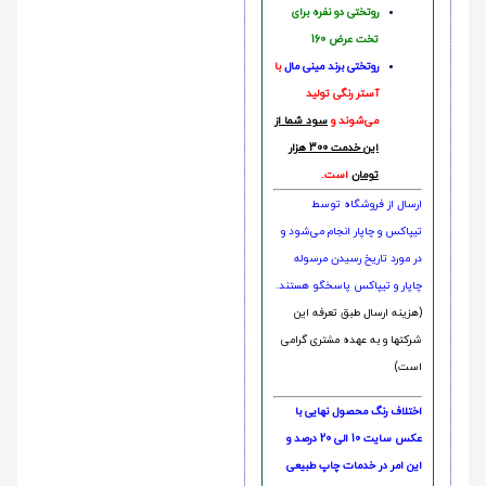
روتختی دو نفره برای
تخت عرض 160
روتختی‌
برند مینی مال
با
آستر رنگی تولید
می‌شوند و
سود شما از
این خدمت 300 هزار
تومان
است.
ارسال از فروشگاه توسط
تیپاکس و چاپار انجام می‌شود و
در مورد تاریخ رسیدن مرسوله
چاپار و تیپاکس پاسخگو هستند.
(هزینه ارسال طبق تعرفه این
شرکتها و به عهده مشتری گرامی
است)
اختلاف رنگ محصول نهایی با
عکس سایت 10 الی 20 درصد و
این امر در خدمات چاپ طبیعی