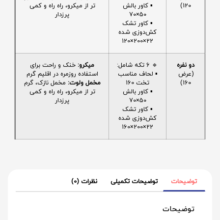
120)
▪️ کاور بالش
تر از میکرو، راه راه و کمی
50×70
پرزدار
▪️ کاور تشک
کش‌دوزی شده
22×200×120
دو نفره
🔹 6 تکه شامل:
میکرو:
خنک و راحت برای
(عرض
▪️ لحاف مناسب
استفاده روزمره در اقلیم گرم
160)
تخت 160
مخمل ولوت:
مخمل نازک، گرم
▪️ کاور بالش
تر از میکرو، راه راه و کمی
50×70
پرزدار
▪️ کاور تشک
کش‌دوزی شده
22×200×160
توضیحات
توضیحات تکمیلی
نظرات (0)
توضیحات