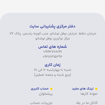
دفتر مرکزی پشتیبانی سایت
خیابان حافظ. خیابان نوفل لوشاتو. جنب کوچه یاسمن. پلاک 72.
مرکز نوآوری نوفل لوشاتو
شماره های تماس
09193768199
09218315396
زمان کاری
شنبه تا چهارشنبه 10 الی 18
(پنج شنبه و جمعه تعطیل)
لینک های مفید
حساب کاربری
نمونه کارها
پیشخوان
کانال ما در بله
جزییات حساب