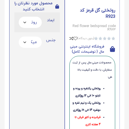
محصول مورد نظرتان را
انتخاب کنید
روتختی گل قرمز کد
R923
ابعاد
Red flower bedspread code
R923
(بدون دیدگاه)





جنس
فروشگاه اینترنتی مینی
مال { توضیحات کامل}
محصولات مینی‌ مال پس از ثبت
سفارش، با دقت و کیفیت بالا
طی:
روتختی یکنفره و پرده و
تابلو 10 الی 12 روزکاری
روتختی یک و نیم نفره و
دونفره 14 الی 16 روزکاری
فرشینه و کاور فرش تا
4 هفته کاری