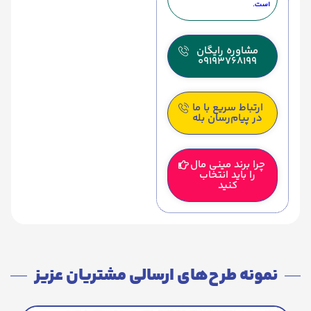
است.
مشاوره رایگان
09193768199
ارتباط سریع با ما
در پیام‌رسان بله
چرا برند مینی مال
را باید انتخاب
کنید
نمونه طرح‌های ارسالی مشتریان عزیز