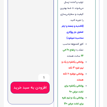
تولید و آماده ارسال
می‌شوند تا شما بهترین
کیفیت و سفارشی‌سازی
را تجربه کنید.
(5شنبه و جمعه و ایام
تعطیل جز روزکاری
محاسبه نمیشود)
کاور کشدوزها مناسب
تشک با ا
رتفاع 20 الی
22
سانت هستند
روتختی یکنفره و یک و
نیم نفره 4 تکه
روتختی دونفره 6 تکه
هستند
روتختی یکنفره برای
افزودن به سبد خرید
تخت عرض 90
روتختی یک و نیم نفره
برای تخت عرض 120