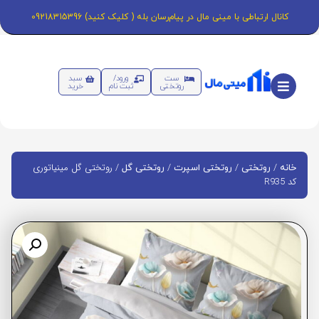
کانال ارتباطی با مینی مال در پیام‌رسان بله ( کلیک کنید) 09218315396
ست
ورود/
سبد
روتختی
ثبت نام
خرید
/
/
/
/ روتختی گل مینیاتوری
خانه
روتختی
روتختی اسپرت
روتختی گل
کد R935