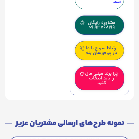
است.
مشاوره رایگان
09193768199
ارتباط سریع با ما
در پیام‌رسان بله
چرا برند مینی مال
را باید انتخاب
کنید
نمونه طرح‌های ارسالی مشتریان عزیز