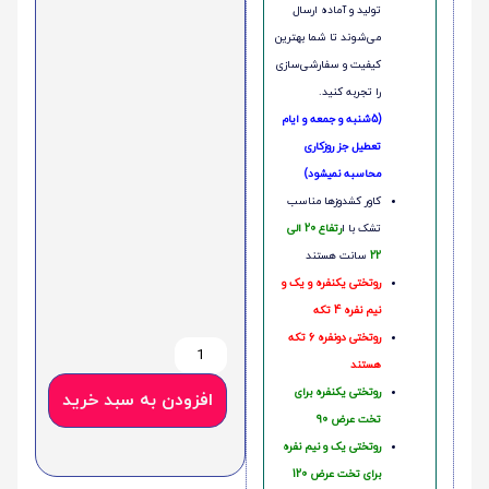
تولید و آماده ارسال
می‌شوند تا شما بهترین
کیفیت و سفارشی‌سازی
را تجربه کنید.
(5شنبه و جمعه و ایام
تعطیل جز روزکاری
محاسبه نمیشود)
کاور کشدوزها مناسب
تشک با ا
رتفاع 20 الی
22
سانت هستند
روتختی یکنفره و یک و
نیم نفره 4 تکه
روتختی دونفره 6 تکه
هستند
روتختی یکنفره برای
افزودن به سبد خرید
تخت عرض 90
روتختی یک و نیم نفره
برای تخت عرض 120