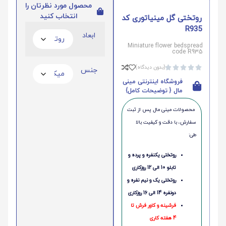
محصول مورد نظرتان را
انتخاب کنید
روتختی گل مینیاتوری کد
R935
ابعاد
Miniature flower bedspread
code R935
(بدون دیدگاه)





جنس
فروشگاه اینترنتی مینی
مال { توضیحات کامل}
محصولات مینی‌ مال پس از ثبت
سفارش، با دقت و کیفیت بالا
طی:
روتختی یکنفره و پرده و
تابلو 10 الی 12 روزکاری
روتختی یک و نیم نفره و
دونفره 14 الی 16 روزکاری
فرشینه و کاور فرش تا
4 هفته کاری