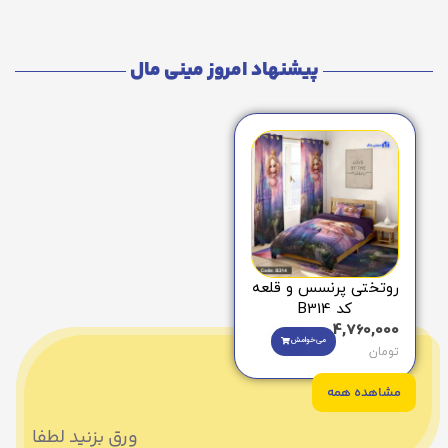
پیشنهاد امروز مینی مال
روتختی پرنسس و قلعه
کد B314
4,760,000
می‌خوامش
تومان
مشاهده همه
ورق بزنید لطفا