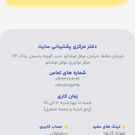
دفتر مرکزی پشتیبانی سایت
خیابان حافظ. خیابان نوفل لوشاتو. جنب کوچه یاسمن. پلاک 72.
مرکز نوآوری نوفل لوشاتو
شماره های تماس
09193768199
09218315396
زمان کاری
شنبه تا چهارشنبه 10 الی 18
(پنج شنبه و جمعه تعطیل)
لینک های مفید
حساب کاربری
نمونه کارها
پیشخوان