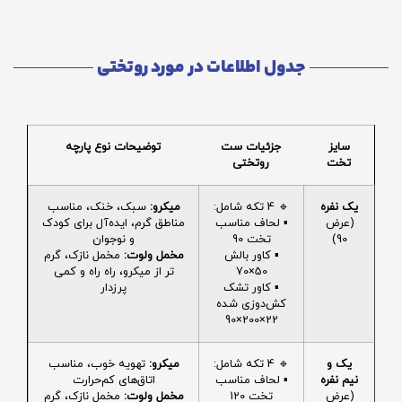
جدول اطلاعات در مورد روتختی
سایز
جزئیات ست
توضیحات نوع پارچه
تخت
روتختی
یک نفره
🔹 4 تکه شامل:
میکرو:
سبک، خنک، مناسب
(عرض
▪️ لحاف مناسب
مناطق گرم، ایده‌آل برای کودک
90)
تخت 90
و نوجوان
▪️ کاور بالش
مخمل ولوت:
مخمل نازک، گرم
50×70
تر از میکرو، راه راه و کمی
▪️ کاور تشک
پرزدار
کش‌دوزی شده
22×200×90
یک و
🔹 4 تکه شامل:
میکرو:
تهویه خوب، مناسب
نیم نفره
▪️ لحاف مناسب
اتاق‌های کم‌حرارت
(عرض
تخت 120
مخمل ولوت:
مخمل نازک، گرم