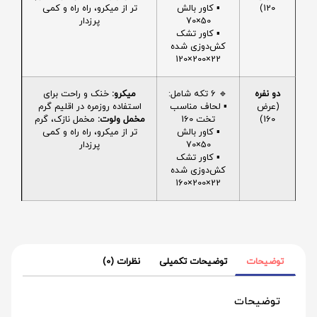
120)
▪️ کاور بالش
تر از میکرو، راه راه و کمی
50×70
پرزدار
▪️ کاور تشک
کش‌دوزی شده
22×200×120
دو نفره
🔹 6 تکه شامل:
میکرو:
خنک و راحت برای
(عرض
▪️ لحاف مناسب
استفاده روزمره در اقلیم گرم
160)
تخت 160
مخمل ولوت:
مخمل نازک، گرم
▪️ کاور بالش
تر از میکرو، راه راه و کمی
50×70
پرزدار
▪️ کاور تشک
کش‌دوزی شده
22×200×160
توضیحات
توضیحات تکمیلی
نظرات (0)
توضیحات