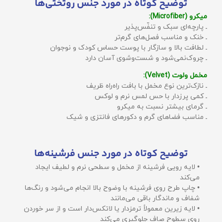
توضیح کوتاه در مورد جنس روتختی‌ها
میکرو (Microfiber):
ـ پارچه‌ای سبک و تنفّس‌پذیر
ـ خنک و مناسب فصل‌های گرم‌تر
ـ لطافت بالا و سازگار با پوست حساس کودک و نوجوان
ـ چروک‌نمی‌شود و شست‌وشوی آسان دارد
مخمل ولوت (Velvet):
ـ نازک‌ترین نوع مخمل با بافت راه‌راه ظریف
ـ کمی پرزدار با حس لمس نرم و لوکس
ـ گرمای بیشتر نسبت به میکرو
ـ مناسب فضاهای گرم و دکورهای فانتزی و شیک
توضیح کوتاه در مورد جنس فرشینه‌ها
• لایه رویی فرشینه از مخمل و سطحی نرم و لطیف ایجاد
می‌کند
• چاپ طرح روی فرشینه با وضوح بالا انجام می‌شود و رنگ‌ها
شفاف و ماندگار باقی می‌مانند
• لایه زیرین معمولاً ترمزدار یا لاتکس‌دار است و از سر خوردن
روی سطوح صاف جلوگیری می‌کند