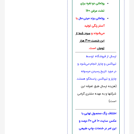
روتختی دو نفره برای
تخت عرض 160
روتختی‌
برند مینی مال
با
آستر رنگی تولید
می‌شوند و
سود شما از
این خدمت 300 هزار
تومان
است.
ارسال از فروشگاه توسط
تیپاکس و چاپار انجام می‌شود و
در مورد تاریخ رسیدن مرسوله
چاپار و تیپاکس پاسخگو هستند.
(هزینه ارسال طبق تعرفه این
شرکتها و به عهده مشتری گرامی
است)
اختلاف رنگ محصول نهایی با
عکس سایت 10 الی 20 درصد و
این امر در خدمات چاپ طبیعی