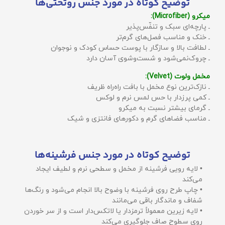
توضیح کوتاه در مورد جنس روتختی‌ها
میکرو (Microfiber):
ـ پارچه‌ای سبک و تنفّس‌پذیر
ـ خنک و مناسب فصل‌های گرم‌تر
ـ لطافت بالا و سازگار با پوست حساس کودک و نوجوان
ـ چروک‌نمی‌شود و شست‌وشوی آسان دارد
مخمل ولوت (Velvet):
ـ نازک‌ترین نوع مخمل با بافت راه‌راه ظریف
ـ کمی پرزدار با حس لمس نرم و لوکس
ـ گرمای بیشتر نسبت به میکرو
ـ مناسب فضاهای گرم و دکورهای فانتزی و شیک
توضیح کوتاه در مورد جنس فرشینه‌ها
• لایه رویی فرشینه از مخمل و سطحی نرم و لطیف ایجاد
می‌کند
• چاپ طرح روی فرشینه با وضوح بالا انجام می‌شود و رنگ‌ها
شفاف و ماندگار باقی می‌مانند
• لایه زیرین معمولاً ترمزدار یا لاتکس‌دار است و از سر خوردن
روی سطوح صاف جلوگیری می‌کند