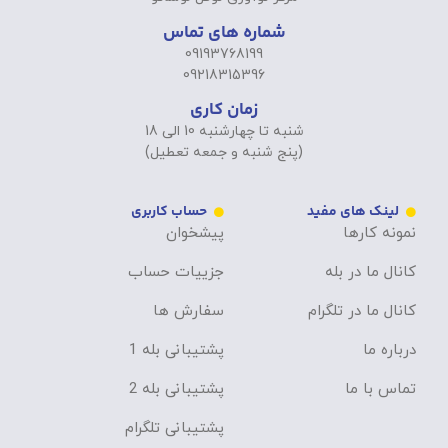
شماره های تماس
09193768199
09218315396
زمان کاری
شنبه تا چهارشنبه 10 الی 18
(پنج شنبه و جمعه تعطیل)
لینک های مفید
حساب کاربری
نمونه کارها
پیشخوان
کانال ما در بله
جزییات حساب
کانال ما در تلگرام
سفارش ها
درباره ما
پشتیبانی بله 1
تماس با ما
پشتیبانی بله 2
پشتیبانی تلگرام