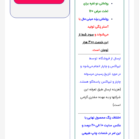
روتختی دو نفره برای
تخت عرض 160
روتختی‌
برند مینی مال
با
آستر رنگی تولید
می‌شوند و
سود شما از
این خدمت 300 هزار
تومان
است.
ارسال از فروشگاه توسط
تیپاکس و چاپار انجام می‌شود و
در مورد تاریخ رسیدن مرسوله
چاپار و تیپاکس پاسخگو هستند.
(هزینه ارسال طبق تعرفه این
شرکتها و به عهده مشتری گرامی
است)
اختلاف رنگ محصول نهایی با
عکس سایت 10 الی 20 درصد و
این امر در خدمات چاپ طبیعی