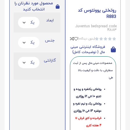
محصول مورد نظرتان را
انتخاب کنید
روتختی یوونتوس کد
R883
ابعاد
Juventus bedspread code
R883
(بدون دیدگاه)





جنس
فروشگاه اینترنتی مینی
مال { توضیحات کامل}
گارانتی
محصولات مینی‌ مال پس از ثبت
سفارش، با دقت و کیفیت بالا
طی:
روتختی یکنفره و پرده و
تابلو 10 الی 12 روزکاری
روتختی یک و نیم نفره و
دونفره 14 الی 16 روزکاری
فرشینه و کاور فرش تا
4 هفته کاری