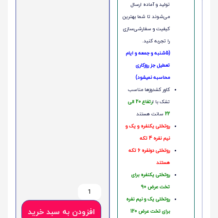
تولید و آماده ارسال
می‌شوند تا شما بهترین
کیفیت و سفارشی‌سازی
را تجربه کنید.
(5شنبه و جمعه و ایام
تعطیل جز روزکاری
محاسبه نمیشود)
کاور کشدوزها مناسب
تشک با ا
رتفاع 20 الی
22
سانت هستند
روتختی یکنفره و یک و
نیم نفره 4 تکه
روتختی دونفره 6 تکه
هستند
روتختی یکنفره برای
تخت عرض 90
روتختی یک و نیم نفره
افزودن به سبد خرید
برای تخت عرض 120