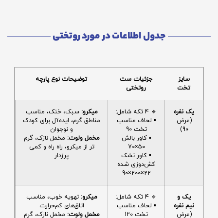
جدول اطلاعات در مورد روتختی
سایز
جزئیات ست
توضیحات نوع پارچه
تخت
روتختی
یک نفره
🔹 4 تکه شامل:
میکرو:
سبک، خنک، مناسب
(عرض
▪️ لحاف مناسب
مناطق گرم، ایده‌آل برای کودک
90)
تخت 90
و نوجوان
▪️ کاور بالش
مخمل ولوت:
مخمل نازک، گرم
50×70
تر از میکرو، راه راه و کمی
▪️ کاور تشک
پرزدار
کش‌دوزی شده
22×200×90
یک و
🔹 4 تکه شامل:
میکرو:
تهویه خوب، مناسب
نیم نفره
▪️ لحاف مناسب
اتاق‌های کم‌حرارت
(عرض
تخت 120
مخمل ولوت:
مخمل نازک، گرم