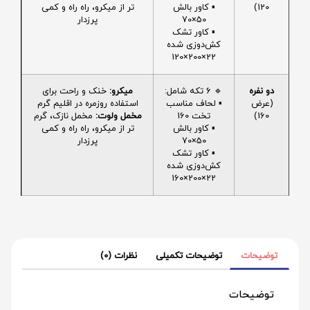
120)
▪️ کاور بالش
تر از میکرو، راه راه و کمی
50×70
پرزدار
▪️ کاور تشک
کش‌دوزی شده
22×200×120
دو نفره
🔹 6 تکه شامل:
میکرو:
خنک و راحت برای
(عرض
▪️ لحاف مناسب
استفاده روزمره در اقلیم گرم
160)
تخت 160
مخمل ولوت:
مخمل نازک، گرم
▪️ کاور بالش
تر از میکرو، راه راه و کمی
50×70
پرزدار
▪️ کاور تشک
کش‌دوزی شده
22×200×160
توضیحات
توضیحات تکمیلی
نظرات (0)
توضیحات