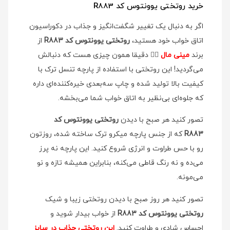
خرید روتختی یوونتوس کد R883
اگر به دنبال یک تغییر شگفت‌انگیز و جذاب در دکوراسیون
اتاق خواب خود هستید،
روتختی یوونتوس کد R883
از
برند
مینی مال
👉🏻 دقیقا همون چیزی هست که دنبالش
می‌گردید! این روتختی با استفاده از پارچه تنسل ترک با
کیفیت بالا تولید شده و چاپ سه‌بعدی خیره‌کننده‌ای داره
که جلوه‌ای بی‌نظیر به اتاق خواب شما می‌بخشه.
تصور کنید هر صبح با دیدن
روتختی یوونتوس کد
R883
که از جنس پارچه میکرو ترک ساخته شده، روزتون
رو با حس طراوت و انرژی شروع کنید. این پارچه نه پرز
می‌ده و نه رنگ قاطی می‌کنه، بنابراین همیشه تازه و نو
می‌مونه.
تصور کنید هر روز صبح با دیدن روتختی زیبا و شیک
روتختی یوونتوس کد R883
از خواب بیدار شوید و
احساس شادی و طراوت کنید.
این روتختی جذاب در سایز