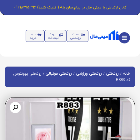
کانال ارتباطی با مینی مال در پیام‌رسان بله ( کلیک کنید) 09218315396
ست
ورود/
سبد
روتختی
ثبت نام
خرید
/
/
/
/ روتختی یوونتوس
خانه
روتختی
روتختی ورزشی
روتختی فوتبالی
کد R883