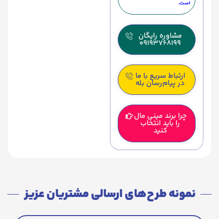
است.
مشاوره رایگان
09193768199
ارتباط سریع با ما
در پیام‌رسان بله
چرا برند مینی مال
را باید انتخاب
کنید
نمونه طرح‌های ارسالی مشتریان عزیز