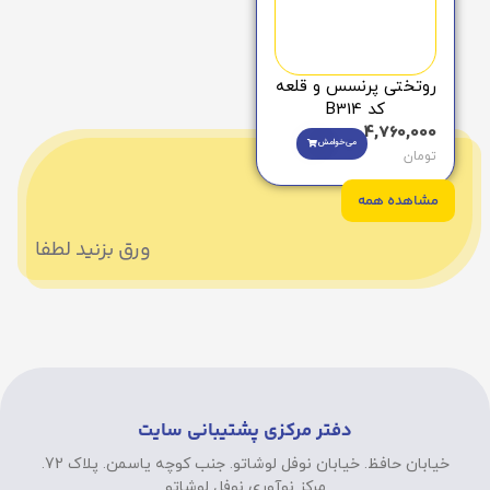
روتختی پرنسس و قلعه
کد B314
4,760,000
می‌خوامش
تومان
مشاهده همه
ورق بزنید لطفا
دفتر مرکزی پشتیبانی سایت
خیابان حافظ. خیابان نوفل لوشاتو. جنب کوچه یاسمن. پلاک 72.
مرکز نوآوری نوفل لوشاتو