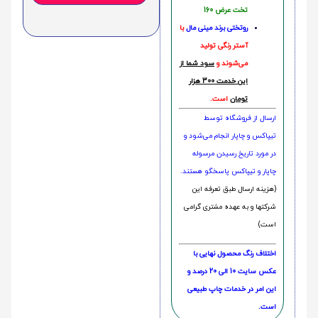
تخت عرض 160
روتختی‌
برند مینی مال
با
آستر رنگی تولید
می‌شوند و
سود شما از
این خدمت 300 هزار
تومان
است.
ارسال از فروشگاه توسط
تیپاکس و چاپار انجام می‌شود و
در مورد تاریخ رسیدن مرسوله
چاپار و تیپاکس پاسخگو هستند.
(هزینه ارسال طبق تعرفه این
شرکتها و به عهده مشتری گرامی
است)
اختلاف رنگ محصول نهایی با
عکس سایت 10 الی 20 درصد و
این امر در خدمات چاپ طبیعی
است.