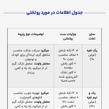
جدول اطلاعات در مورد روتختی
سایز
جزئیات ست
توضیحات نوع پارچه
تخت
روتختی
یک نفره
🔹 4 تکه شامل:
میکرو:
سبک، خنک، مناسب
(عرض
▪️ لحاف مناسب
مناطق گرم، ایده‌آل برای کودک
90)
تخت 90
و نوجوان
▪️ کاور بالش
مخمل ولوت:
مخمل نازک، گرم
50×70
تر از میکرو، راه راه و کمی
▪️ کاور تشک
پرزدار
کش‌دوزی شده
22×200×90
یک و
🔹 4 تکه شامل:
میکرو:
تهویه خوب، مناسب
نیم نفره
▪️ لحاف مناسب
اتاق‌های کم‌حرارت
(عرض
تخت 120
مخمل ولوت:
مخمل نازک، گرم
120)
▪️ کاور بالش
تر از میکرو، راه راه و کمی