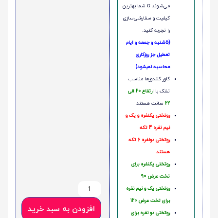
می‌شوند تا شما بهترین
کیفیت و سفارشی‌سازی
را تجربه کنید.
(5شنبه و جمعه و ایام
تعطیل جز روزکاری
محاسبه نمیشود)
کاور کشدوزها مناسب
تشک با ا
رتفاع 20 الی
22
سانت هستند
روتختی یکنفره و یک و
نیم نفره 4 تکه
روتختی دونفره 6 تکه
هستند
روتختی یکنفره برای
تخت عرض 90
روتختی یک و نیم نفره
برای تخت عرض 120
افزودن به سبد خرید
روتختی دو نفره برای