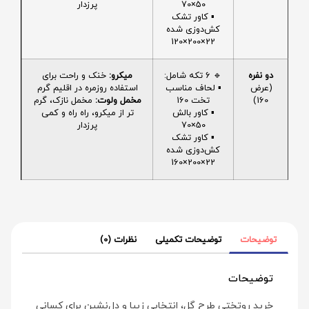
50×70
پرزدار
▪️ کاور تشک
کش‌دوزی شده
22×200×120
دو نفره
🔹 6 تکه شامل:
میکرو:
خنک و راحت برای
(عرض
▪️ لحاف مناسب
استفاده روزمره در اقلیم گرم
160)
تخت 160
مخمل ولوت:
مخمل نازک، گرم
▪️ کاور بالش
تر از میکرو، راه راه و کمی
50×70
پرزدار
▪️ کاور تشک
کش‌دوزی شده
22×200×160
توضیحات
توضیحات تکمیلی
نظرات (0)
توضیحات
خرید روتختی طرح گل، انتخابی زیبا و دل‌نشین برای کسانی