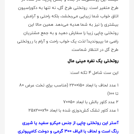
طرح متغیر است. روتختی طرح گل، نه تنها به دکوراسیون
اتاق خواب شما زیبایی می‌بخشد، بلکه راحتی و آرامش
بیشتری را نیز به شما هدیه می‌دهد. همین حالا این
روتختی چاپی زیبا را سفارش دهید و به جمع مشتریان
راضی ما بپیوندید! لذت یک خواب راحت و آرام با رروتختی
طرح گل در انتظار شماست.
روتختی یک نفره مینی مال
این ست شامل 4 تکه است:
1 عدد لحاف با ابعاد 150×220 (مناسب برای تخت عرض 80
تا 100)
2 عدد کاور بالش با ابعاد 50×70
1 عدد کاور تشک کش‌دوزی شده با ابعاد 25x200x90
آستر این روتختی چاپی از جنس میکرو سفید یا شیری
رنگ است و لحاف با الیاف 300 گرمی و دوخت کامپیوتری