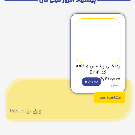
پیشنهاد امروز مینی مال
روتختی پرنسس و قلعه
کد B314
4,760,000
می‌خوامش
تومان
مشاهده همه
ورق بزنید لطفا