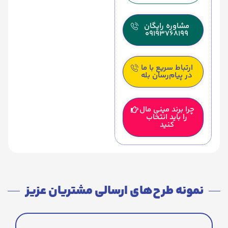
مشاوره رایگان
09193768199
ارتباط سریع با ما
در پیام‌رسان بله
چرا برند مینی مال
را باید انتخاب
کنید
نمونه طرح‌های ارسالی مشتریان عزیز