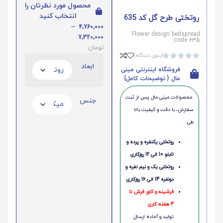
محصول مورد نظرتان را
انتخاب کنید
روتختی طرح گل کد 635
–
4,760,000
Flower design bedspread
7,320,000
code 635
تومان
(بدون دیدگاه)





ابعاد
فروشگاه اینترنتی مینی
مال { توضیحات کامل}
محصولات مینی‌ مال پس از ثبت
جنس
سفارش، با دقت و کیفیت بالا
طی:
روتختی یکنفره و پرده و
تابلو 10 الی 12 روزکاری
روتختی یک و نیم نفره و
دونفره 14 الی 16 روزکاری
فرشینه و کاور فرش تا
4 هفته کاری
تولید و آماده ارسال