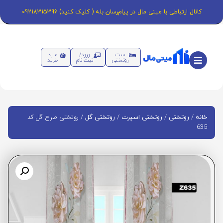
کانال ارتباطی با مینی مال در پیام‌رسان بله ( کلیک کنید) 09218315396
ست
ورود/
سبد
روتختی
ثبت نام
خرید
/
/
/
/ روتختی طرح گل کد
خانه
روتختی
روتختی اسپرت
روتختی گل
635