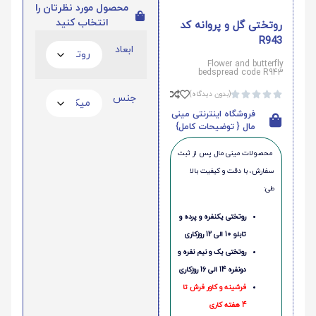
محصول مورد نظرتان را
انتخاب کنید
روتختی گل و پروانه کد
R943
ابعاد
Flower and butterfly
bedspread code R943
(بدون دیدگاه)





جنس
فروشگاه اینترنتی مینی
مال { توضیحات کامل}
محصولات مینی‌ مال پس از ثبت
سفارش، با دقت و کیفیت بالا
طی:
روتختی یکنفره و پرده و
تابلو 10 الی 12 روزکاری
روتختی یک و نیم نفره و
دونفره 14 الی 16 روزکاری
فرشینه و کاور فرش تا
4 هفته کاری