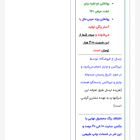
روتختی دو نفره برای
تخت عرض 160
روتختی‌
برند مینی مال
با
آستر رنگی تولید
می‌شوند و
سود شما از
این خدمت 300 هزار
تومان
است.
ارسال از فروشگاه توسط
تیپاکس و چاپار انجام می‌شود و
در مورد تاریخ رسیدن مرسوله
چاپار و تیپاکس پاسخگو هستند.
(هزینه ارسال طبق تعرفه این
شرکتها و به عهده مشتری گرامی
است)
اختلاف رنگ محصول نهایی با
عکس سایت 10 الی 20 درصد و
این امر در خدمات چاپ طبیعی