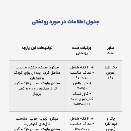
جدول اطلاعات در مورد روتختی
سایز
جزئیات ست
توضیحات نوع پارچه
تخت
روتختی
یک نفره
🔹 4 تکه شامل:
میکرو:
سبک، خنک، مناسب
(عرض
▪️ لحاف مناسب
مناطق گرم، ایده‌آل برای کودک
90)
تخت 90
و نوجوان
▪️ کاور بالش
مخمل ولوت:
مخمل نازک، گرم
50×70
تر از میکرو، راه راه و کمی
▪️ کاور تشک
پرزدار
کش‌دوزی شده
22×200×90
یک و
🔹 4 تکه شامل:
میکرو:
تهویه خوب، مناسب
نیم نفره
▪️ لحاف مناسب
اتاق‌های کم‌حرارت
(عرض
تخت 120
مخمل ولوت:
مخمل نازک، گرم