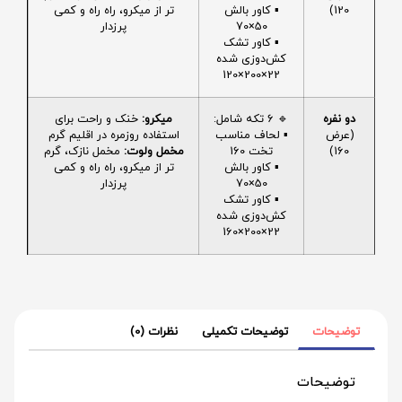
120)
▪️ کاور بالش
تر از میکرو، راه راه و کمی
50×70
پرزدار
▪️ کاور تشک
کش‌دوزی شده
22×200×120
دو نفره
🔹 6 تکه شامل:
میکرو:
خنک و راحت برای
(عرض
▪️ لحاف مناسب
استفاده روزمره در اقلیم گرم
160)
تخت 160
مخمل ولوت:
مخمل نازک، گرم
▪️ کاور بالش
تر از میکرو، راه راه و کمی
50×70
پرزدار
▪️ کاور تشک
کش‌دوزی شده
22×200×160
توضیحات
توضیحات تکمیلی
نظرات (0)
توضیحات