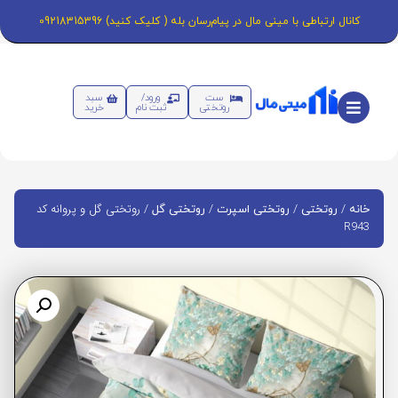
کانال ارتباطی با مینی مال در پیام‌رسان بله ( کلیک کنید) 09218315396
ست
ورود/
سبد
روتختی
ثبت نام
خرید
/
/
/
/ روتختی گل و پروانه کد
خانه
روتختی
روتختی اسپرت
روتختی گل
R943