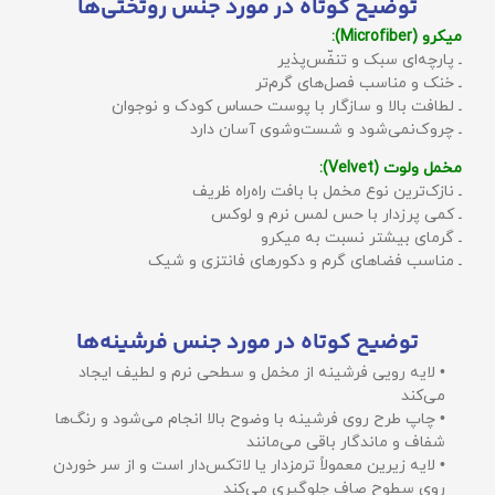
توضیح کوتاه در مورد جنس روتختی‌ها
میکرو (Microfiber):
ـ پارچه‌ای سبک و تنفّس‌پذیر
ـ خنک و مناسب فصل‌های گرم‌تر
ـ لطافت بالا و سازگار با پوست حساس کودک و نوجوان
ـ چروک‌نمی‌شود و شست‌وشوی آسان دارد
مخمل ولوت (Velvet):
ـ نازک‌ترین نوع مخمل با بافت راه‌راه ظریف
ـ کمی پرزدار با حس لمس نرم و لوکس
ـ گرمای بیشتر نسبت به میکرو
ـ مناسب فضاهای گرم و دکورهای فانتزی و شیک
توضیح کوتاه در مورد جنس فرشینه‌ها
• لایه رویی فرشینه از مخمل و سطحی نرم و لطیف ایجاد
می‌کند
• چاپ طرح روی فرشینه با وضوح بالا انجام می‌شود و رنگ‌ها
شفاف و ماندگار باقی می‌مانند
• لایه زیرین معمولاً ترمزدار یا لاتکس‌دار است و از سر خوردن
روی سطوح صاف جلوگیری می‌کند