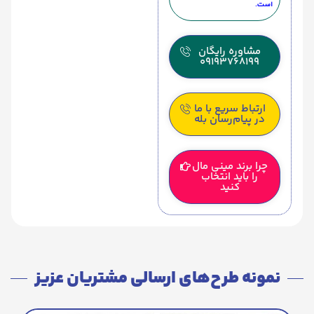
است.
مشاوره رایگان
09193768199
ارتباط سریع با ما
در پیام‌رسان بله
چرا برند مینی مال
را باید انتخاب
کنید
نمونه طرح‌های ارسالی مشتریان عزیز