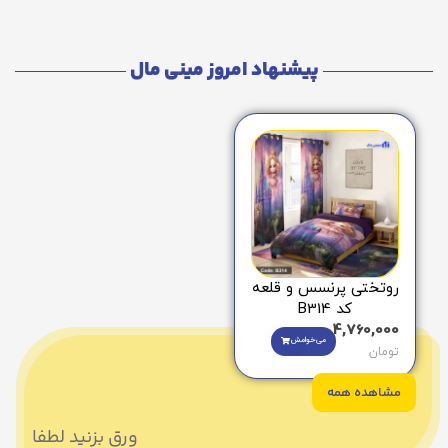
پیشنهاد امروز مینی مال
روتختی پرنسس و قلعه
کد B314
4,760,000
می‌خوامش
تومان
مشاهده همه
ورق بزنید لطفا