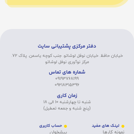
دفتر مرکزی پشتیبانی سایت
خیابان حافظ. خیابان نوفل لوشاتو. جنب کوچه یاسمن. پلاک 72.
مرکز نوآوری نوفل لوشاتو
شماره های تماس
09193768199
09218315396
زمان کاری
شنبه تا چهارشنبه 10 الی 18
(پنج شنبه و جمعه تعطیل)
لینک های مفید
حساب کاربری
نمونه کارها
پیشخوان