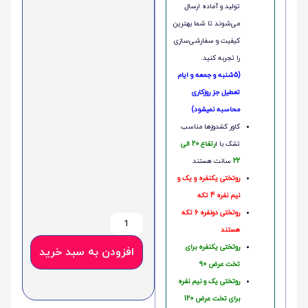
تولید و آماده ارسال
می‌شوند تا شما بهترین
کیفیت و سفارشی‌سازی
را تجربه کنید.
(5شنبه و جمعه و ایام
تعطیل جز روزکاری
محاسبه نمیشود)
کاور کشدوزها مناسب
تشک با ا
رتفاع 20 الی
22
سانت هستند
روتختی یکنفره و یک و
نیم نفره 4 تکه
روتختی دونفره 6 تکه
هستند
روتختی یکنفره برای
افزودن به سبد خرید
تخت عرض 90
روتختی یک و نیم نفره
برای تخت عرض 120