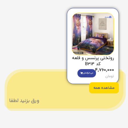
روتختی پرنسس و قلعه
کد B314
4,760,000
می‌خوامش
تومان
مشاهده همه
ورق بزنید لطفا