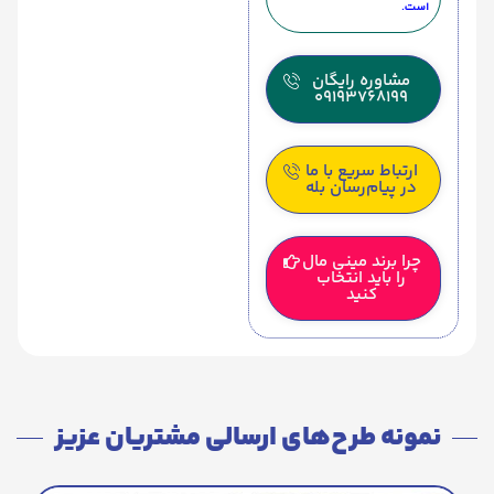
است.
مشاوره رایگان
09193768199
ارتباط سریع با ما
در پیام‌رسان بله
چرا برند مینی مال
را باید انتخاب
کنید
نمونه طرح‌های ارسالی مشتریان عزیز