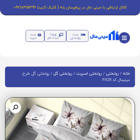
کانال ارتباطی با مینی مال در پیام‌رسان بله ( کلیک کنید) 09218315396
ست
ورود/
سبد
روتختی
ثبت نام
خرید
/
/
/
/ روتختی گل طرح
خانه
روتختی
روتختی اسپرت
روتختی گل
مینیمال کد R928