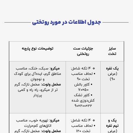
جدول اطلاعات در مورد روتختی
سایز
جزئیات ست
توضیحات نوع پارچه
تخت
روتختی
یک نفره
🔹 4 تکه شامل:
میکرو:
سبک، خنک، مناسب
(عرض
▪️ لحاف مناسب
مناطق گرم، ایده‌آل برای کودک
90)
تخت 90
و نوجوان
▪️ کاور بالش
مخمل ولوت:
مخمل نازک، گرم
50×70
تر از میکرو، راه راه و کمی
▪️ کاور تشک
پرزدار
کش‌دوزی شده
22×200×90
یک و
🔹 4 تکه شامل:
میکرو:
تهویه خوب، مناسب
نیم نفره
▪️ لحاف مناسب
اتاق‌های کم‌حرارت
(عرض
تخت 120
مخمل ولوت:
مخمل نازک، گرم