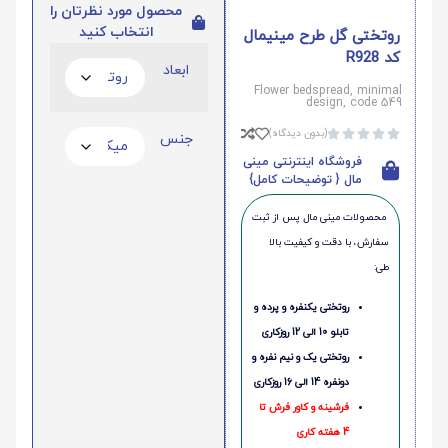
محصول مورد نظرتان را
انتخاب کنید
روتختی گل طرح مینیمال
کد R928
ابعاد
Flower bedspread, minimal
design, code 549
(بدون دیدگاه)





جنس
فروشگاه اینترنتی مینی
مال { توضیحات کامل}
محصولات مینی‌ مال پس از ثبت
سفارش، با دقت و کیفیت بالا
طی:
روتختی یکنفره و پرده و
تابلو 10 الی 12 روزکاری
روتختی یک و نیم نفره و
دونفره 14 الی 16 روزکاری
فرشینه و کاور فرش تا
4 هفته کاری