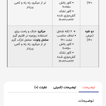
120)
▪️ کاور بالش
تر از میکرو، راه راه و کمی
50×70
پرزدار
▪️ کاور تشک
کش‌دوزی شده
22×200×120
دو نفره
🔹 6 تکه شامل:
میکرو:
خنک و راحت برای
(عرض
▪️ لحاف مناسب
استفاده روزمره در اقلیم گرم
160)
تخت 160
مخمل ولوت:
مخمل نازک، گرم
▪️ کاور بالش
تر از میکرو، راه راه و کمی
50×70
پرزدار
▪️ کاور تشک
کش‌دوزی شده
22×200×160
توضیحات
توضیحات تکمیلی
نظرات (0)
توضیحات