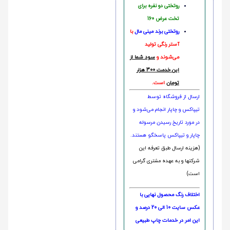
روتختی دو نفره برای
تخت عرض 160
روتختی‌
برند مینی مال
با
آستر رنگی تولید
می‌شوند و
سود شما از
این خدمت 300 هزار
تومان
است.
ارسال از فروشگاه توسط
تیپاکس و چاپار انجام می‌شود و
در مورد تاریخ رسیدن مرسوله
چاپار و تیپاکس پاسخگو هستند.
(هزینه ارسال طبق تعرفه این
شرکتها و به عهده مشتری گرامی
است)
اختلاف رنگ محصول نهایی با
عکس سایت 10 الی 20 درصد و
این امر در خدمات چاپ طبیعی