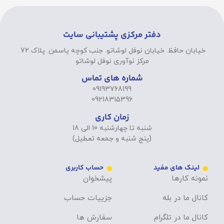
دفتر مرکزی پشتیبانی سایت
خیابان حافظ. خیابان نوفل لوشاتو. جنب کوچه یاسمن. پلاک 72.
مرکز نوآوری نوفل لوشاتو
شماره های تماس
09193768199
09218315396
زمان کاری
شنبه تا چهارشنبه 10 الی 18
(پنج شنبه و جمعه تعطیل)
لینک های مفید
حساب کاربری
نمونه کارها
پیشخوان
کانال ما در بله
جزییات حساب
کانال ما در تلگرام
سفارش ها