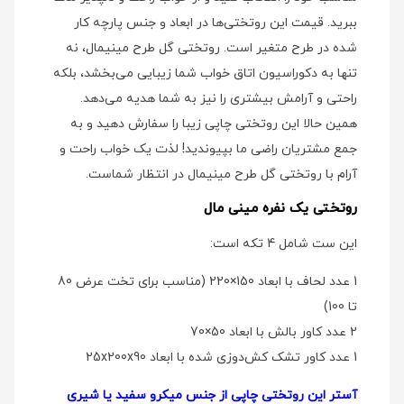
ببرید. قیمت این روتختی‌ها در ابعاد و جنس پارچه کار
شده در طرح متغیر است. روتختی گل طرح مینیمال، نه
تنها به دکوراسیون اتاق خواب شما زیبایی می‌بخشد، بلکه
راحتی و آرامش بیشتری را نیز به شما هدیه می‌دهد.
همین حالا این روتختی چاپی زیبا را سفارش دهید و به
جمع مشتریان راضی ما بپیوندید! لذت یک خواب راحت و
آرام با روتختی گل طرح مینیمال در انتظار شماست.
روتختی یک نفره مینی مال
این ست شامل 4 تکه است:
1 عدد لحاف با ابعاد 150×220 (مناسب برای تخت عرض 80
تا 100)
2 عدد کاور بالش با ابعاد 50×70
1 عدد کاور تشک کش‌دوزی شده با ابعاد 25x200x90
آستر این روتختی چاپی از جنس میکرو سفید یا شیری