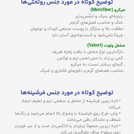
توضیح کوتاه در مورد جنس روتختی‌ها
میکرو (Microfiber):
ـ پارچه‌ای سبک و تنفّس‌پذیر
ـ خنک و مناسب فصل‌های گرم‌تر
ـ لطافت بالا و سازگار با پوست حساس کودک و نوجوان
ـ چروک‌نمی‌شود و شست‌وشوی آسان دارد
مخمل ولوت (Velvet):
ـ نازک‌ترین نوع مخمل با بافت راه‌راه ظریف
ـ کمی پرزدار با حس لمس نرم و لوکس
ـ گرمای بیشتر نسبت به میکرو
ـ مناسب فضاهای گرم و دکورهای فانتزی و شیک
توضیح کوتاه در مورد جنس فرشینه‌ها
• لایه رویی فرشینه از مخمل و سطحی نرم و لطیف ایجاد
می‌کند
• چاپ طرح روی فرشینه با وضوح بالا انجام می‌شود و رنگ‌ها
شفاف و ماندگار باقی می‌مانند
• لایه زیرین معمولاً ترمزدار یا لاتکس‌دار است و از سر خوردن
روی سطوح صاف جلوگیری می‌کند