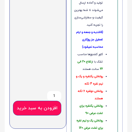
تولید و آماده ارسال
می‌شوند تا شما بهترین
کیفیت و سفارشی‌سازی
را تجربه کنید.
(5شنبه و جمعه و ایام
تعطیل جز روزکاری
محاسبه نمیشود)
کاور کشدوزها مناسب
تشک با ا
رتفاع 20 الی
22
سانت هستند
روتختی یکنفره و یک و
نیم نفره 4 تکه
روتختی دونفره 6 تکه
هستند
روتختی یکنفره برای
افزودن به سبد خرید
تخت عرض 90
روتختی یک و نیم نفره
برای تخت عرض 120