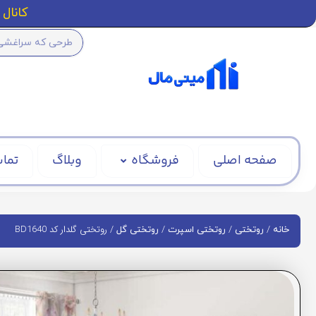
کانال ا
صفحه اصلی
فروشگاه
وبلاگ
تماس
/
/
/
/ روتختی گلدار کد BD1640
خانه
روتختی
روتختی اسپرت
روتختی گل