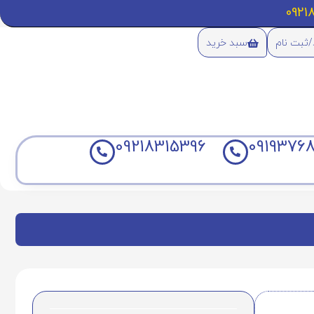
/ثبت نام
سبد خرید
09218315396
09193768