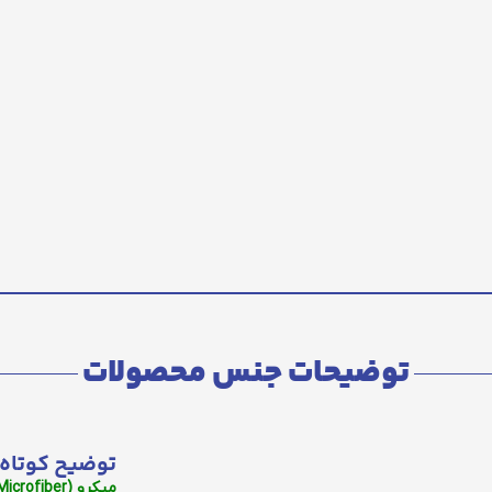
توضیحات جنس محصولات
توضیح کوتاه 
میکرو (Microfiber):