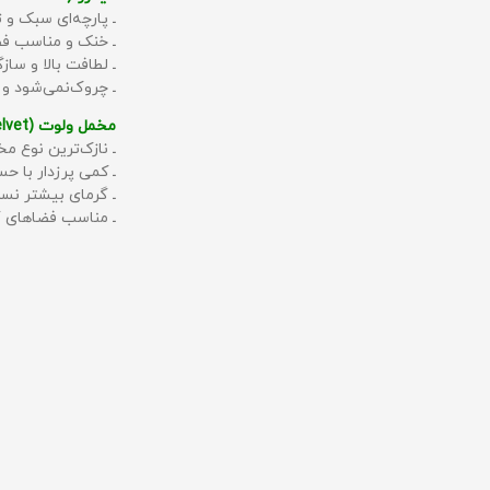
ـ پارچه‌ای سبک و ت
ـ خنک و مناسب فص
ـ لطافت بالا و سا
ـ چروک‌نمی‌شود و
مخمل ولوت (Velvet):
ـ نازک‌ترین نوع مخ
ـ کمی پرزدار با 
ـ گرمای بیشتر نس
ـ مناسب فضاهای گ