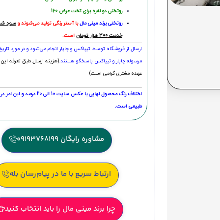
روتختی دو نفره برای تخت عرض 160
روتختی‌
برند مینی مال
با آستر رنگی تولید می‌شوند و
سود شما
خدمت 300 هزار تومان
است.
ارسال از فروشگاه توسط تیپاکس و چاپار انجام می‌شود و در مورد تاری
مرسوله چاپار و تیپاکس پاسخگو هستند.
(هزینه ارسال طبق تعرفه این 
عهده مشتری گرامی است)
اختلاف رنگ محصول نهایی با عکس سایت 10 الی 
طبیعی است.
مشاوره رایگان 09193768199
ارتباط سریع با ما در پیام‌رسان بله
چرا برند مینی مال را باید انتخاب کنید