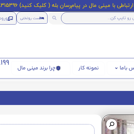
رتباطی با مینی مال در پیام‌رسان بله ( کلیک کنید) 09218315396
ورود
ست روتختی
199
 باما
نمونه کار
چرا برند مینی مال