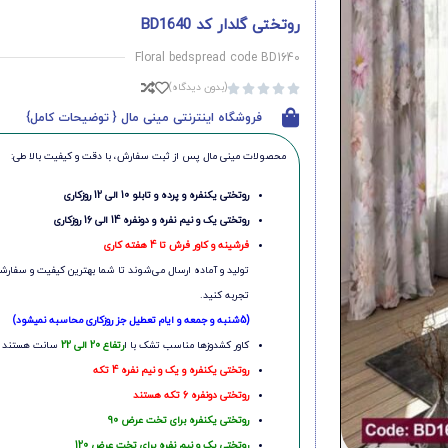
روتختی گلدار کد BD1640
Floral bedspread code BD1640
(بدون دیدگاه)





فروشگاه اینترنتی مینی مال { توضیحات کامل}
محصولات مینی‌ مال پس از ثبت سفارش، با دقت و کیفیت بالا طی:
روتختی یکنفره و پرده و تابلو 10 الی 12 روزکاری
روتختی یک و نیم نفره و دونفره 14 الی 16 روزکاری
فرشینه و کاور فرش تا 4 هفته کاری
تولید و آماده ارسال می‌شوند تا شما بهترین کیفیت و سفارشی
تجربه کنید.
(5شنبه و جمعه و ایام تعطیل جز روزکاری محاسبه نمیشود)
کاور کشدوزها مناسب تشک با ا
رتفاع 20 الی 22
سانت هستند
روتختی یکنفره و یک و نیم نفره 4 تکه
روتختی دونفره 6 تکه هستند
روتختی یکنفره برای تخت عرض 90
روتختی یک و نیم نفره برای تخت عرض 120