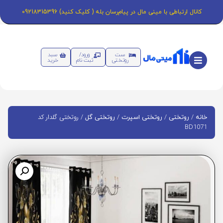
کانال ارتباطی با مینی مال در پیام‌رسان بله ( کلیک کنید) 09218315396
ست
ورود/
سبد
روتختی
ثبت نام
خرید
/
/
/
/ روتختی گلدار کد
خانه
روتختی
روتختی اسپرت
روتختی گل
BD1071