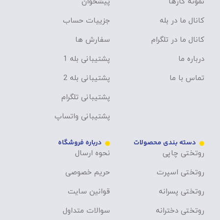
نمونه کارها
پیشخوان
کانال ما در بله
جزییات حساب
کانال ما در تلگرام
سفارش ها
درباره ما
پشتیبانی بله 1
تماس با ما
پشتیبانی بله 2
پشتیبانی تلگرام
پشتیبانی واتساپ
دسته بندی محصولات
درباره فروشگاه
روتختی چاپی
نحوه ارسال
روتختی اسپرت
حریم خصوصی
روتختی پسرانه
قوانین سایت
روتختی دخترانه
سوالات متداول