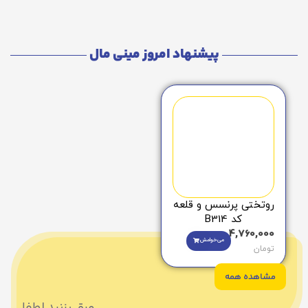
پیشنهاد امروز مینی مال
روتختی پرنسس و قلعه
کد B314
4,760,000
می‌خوامش
تومان
مشاهده همه
ورق بزنید لطفا