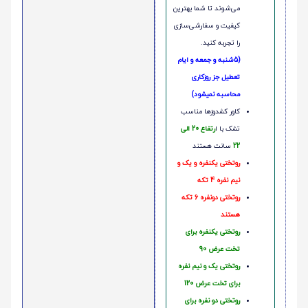
می‌شوند تا شما بهترین
کیفیت و سفارشی‌سازی
را تجربه کنید.
(5شنبه و جمعه و ایام
تعطیل جز روزکاری
محاسبه نمیشود)
کاور کشدوزها مناسب
تشک با ا
رتفاع 20 الی
22
سانت هستند
روتختی یکنفره و یک و
نیم نفره 4 تکه
روتختی دونفره 6 تکه
هستند
روتختی یکنفره برای
تخت عرض 90
روتختی یک و نیم نفره
برای تخت عرض 120
روتختی دو نفره برای