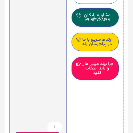
مشاوره رایگان
09193768199
ارتباط سریع با ما
در پیام‌رسان بله
چرا برند مینی مال
را باید انتخاب
کنید