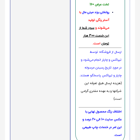
تخت عرض 160
روتختی‌
برند مینی مال
با
آستر رنگی تولید
می‌شوند و
سود شما از
این خدمت 300 هزار
تومان
است.
ارسال از فروشگاه توسط
تیپاکس و چاپار انجام می‌شود و
در مورد تاریخ رسیدن مرسوله
چاپار و تیپاکس پاسخگو هستند.
(هزینه ارسال طبق تعرفه این
شرکتها و به عهده مشتری گرامی
است)
اختلاف رنگ محصول نهایی با
عکس سایت 10 الی 20 درصد و
این امر در خدمات چاپ طبیعی
است.