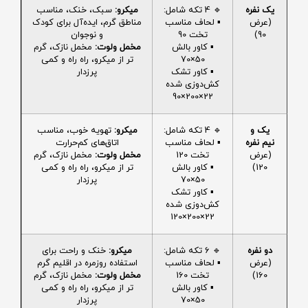
یک نفره
🔹 4 تکه شامل:
میکرو:
سبک، خنک، مناسب
(عرض
▪️ لحاف مناسب
مناطق گرم، ایده‌آل برای کودک
90)
تخت 90
و نوجوان
▪️ کاور بالش
مخمل ولوت:
مخمل نازک، گرم
50×70
تر از میکرو، راه راه و کمی
▪️ کاور تشک
پرزدار
کش‌دوزی شده
22×200×90
یک و
🔹 4 تکه شامل:
میکرو:
تهویه خوب، مناسب
نیم نفره
▪️ لحاف مناسب
اتاق‌های کم‌حرارت
(عرض
تخت 120
مخمل ولوت:
مخمل نازک، گرم
120)
▪️ کاور بالش
تر از میکرو، راه راه و کمی
50×70
پرزدار
▪️ کاور تشک
کش‌دوزی شده
22×200×120
دو نفره
🔹 6 تکه شامل:
میکرو:
خنک و راحت برای
(عرض
▪️ لحاف مناسب
استفاده روزمره در اقلیم گرم
160)
تخت 160
مخمل ولوت:
مخمل نازک، گرم
▪️ کاور بالش
تر از میکرو، راه راه و کمی
50×70
پرزدار