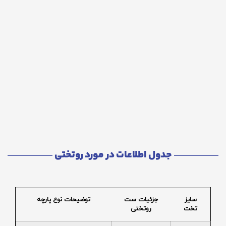
جدول اطلاعات در مورد روتختی
سایز
جزئیات ست
توضیحات نوع پارچه
تخت
روتختی