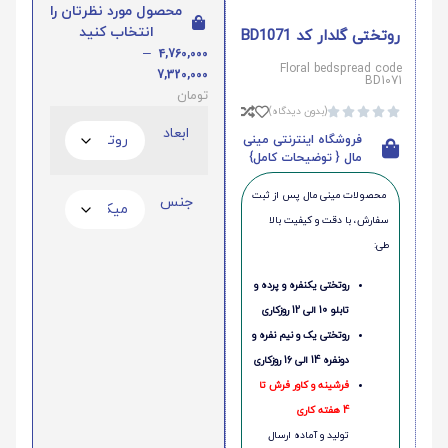
محصول مورد نظرتان را
انتخاب کنید
روتختی گلدار کد BD1071
–
4,760,000
Floral bedspread code
7,320,000
BD1071
تومان
(بدون دیدگاه)





ابعاد
فروشگاه اینترنتی مینی
مال { توضیحات کامل}
محصولات مینی‌ مال پس از ثبت
جنس
سفارش، با دقت و کیفیت بالا
طی:
روتختی یکنفره و پرده و
تابلو 10 الی 12 روزکاری
روتختی یک و نیم نفره و
دونفره 14 الی 16 روزکاری
فرشینه و کاور فرش تا
4 هفته کاری
تولید و آماده ارسال