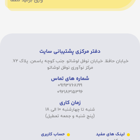
دفتر مرکزی پشتیبانی سایت
خیابان حافظ. خیابان نوفل لوشاتو. جنب کوچه یاسمن. پلاک 72.
مرکز نوآوری نوفل لوشاتو
شماره های تماس
09193768199
09218315396
زمان کاری
شنبه تا چهارشنبه 10 الی 18
(پنج شنبه و جمعه تعطیل)
لینک های مفید
حساب کاربری