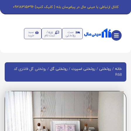
کانال ارتباطی با مینی مال در پیام‌رسان بله ( کلیک کنید) 09218315396
ست
ورود/
سبد
روتختی
ثبت نام
خرید
/
/
/
/ روتختی گل فانتزی کد
خانه
روتختی
روتختی اسپرت
روتختی گل
R68