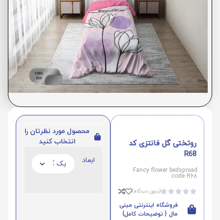
محصول مورد نظرتان را
انتخاب کنید
روتختی گل فانتزی کد
R68
ابعاد
Fancy flower bedspread
code R68
(بدون دیدگاه)





فروشگاه اینترنتی مینی
مال { توضیحات کامل}