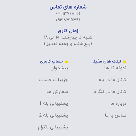
شماره های تماس
09193768199
09218315396
زمان کاری
شنبه تا چهارشنبه 10 الی 18
(پنج شنبه و جمعه تعطیل)
لینک های مفید
حساب کاربری
نمونه کارها
پیشخوان
کانال ما در بله
جزییات حساب
کانال ما در تلگرام
سفارش ها
درباره ما
پشتیبانی بله 1
تماس با ما
پشتیبانی بله 2
پشتیبانی تلگرام