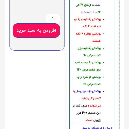
تشک با ا
رتفاع 20 الی
22
سانت هستند
روتختی یکنفره و یک و
نیم نفره 4 تکه
افزودن به سبد خرید
روتختی دونفره 6 تکه
هستند
روتختی یکنفره برای
تخت عرض 90
روتختی یک و نیم نفره
برای تخت عرض 120
روتختی دو نفره برای
تخت عرض 160
روتختی‌
برند مینی مال
با
آستر رنگی تولید
می‌شوند و
سود شما از
این خدمت 300 هزار
تومان
است.
ارسال از فروشگاه توسط