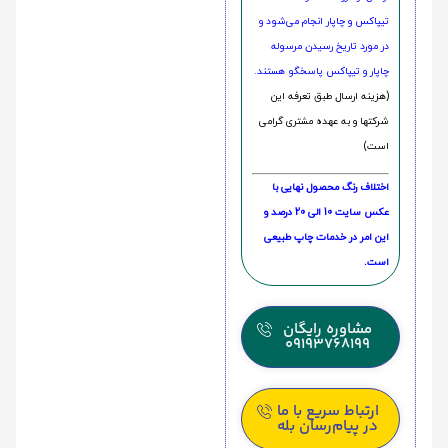
تیپاکس و چاپار انجام می‌شود و
در مورد تاریخ رسیدن مرسوله
چاپار و تیپاکس پاسخگو هستند.
(هزینه ارسال طبق تعرفه این
شرکتها و به عهده مشتری گرامی
است)
اختلاف رنگ محصول نهایی با
عکس سایت 10 الی 20 درصد و
این امر در خدمات چاپ طبیعی
است.
مشاوره رایگان
09193768199
ارتباط سریع با ما
در پیام‌رسان بله