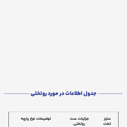
جدول اطلاعات در مورد روتختی
سایز
جزئیات ست
توضیحات نوع پارچه
تخت
روتختی