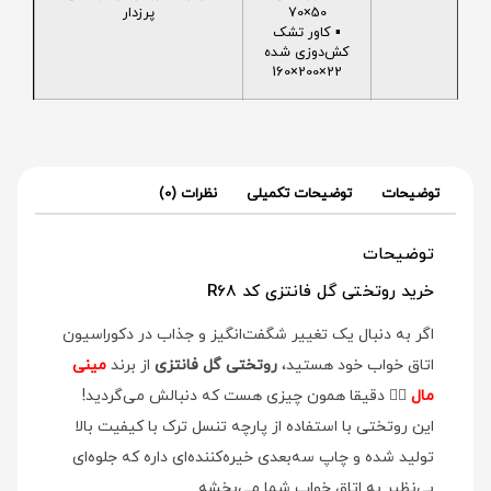
50×70
پرزدار
▪️ کاور تشک
کش‌دوزی شده
22×200×160
توضیحات
توضیحات تکمیلی
نظرات (0)
توضیحات
خرید روتختی گل فانتزی کد R68
اگر به دنبال یک تغییر شگفت‌انگیز و جذاب در دکوراسیون
اتاق خواب خود هستید،
روتختی گل فانتزی
از برند
مینی
مال
👉🏻 دقیقا همون چیزی هست که دنبالش می‌گردید!
این روتختی با استفاده از پارچه تنسل ترک با کیفیت بالا
تولید شده و چاپ سه‌بعدی خیره‌کننده‌ای داره که جلوه‌ای
بی‌نظیر به اتاق خواب شما می‌بخشه.