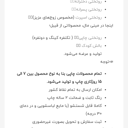
روتختی دخترانه👉🏻
روتختی پسرانه👉🏻
روتختی اسپرت
(مخصوص زوج‌های عزیز)👉🏻
اینجا در مینی مال، محصولاتی از قیبل؛
روتختی چاپی
👉🏻 ( تکنفره کینگ و دونفره)
بالش کودک
👉🏻
تولید و عرضه می‌شود.
📣توجه
تمام محصولات چاپی بنا به نوع محصول بین 7 الی
15 روزکاری چاپ و تولید می‌شود.
امکان ارسال به تمام نقاط کشور
رنگ ثابت و ضمانت 2 ساله چاپ
کاملا قابل شستشو (با مایع لباسشویی و در دمای
30 درجه)
ثبت سفارش و تحویل بصورت غیرحضوری