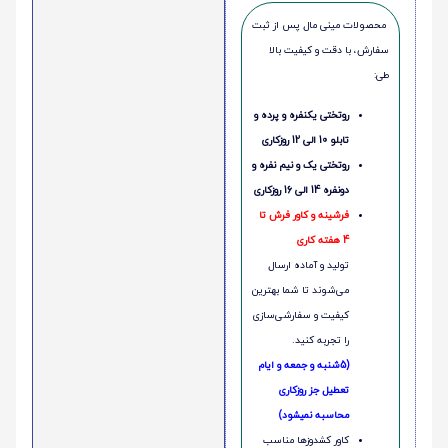
محصولات مینی‌ مال پس از ثبت
سفارش، با دقت و کیفیت بالا
طی:
روتختی یکنفره و پرده و
تابلو 10 الی 12 روزکاری
روتختی یک و نیم نفره و
دونفره 14 الی 16 روزکاری
فرشینه و کاور فرش تا
4 هفته کاری
تولید و آماده ارسال
می‌شوند تا شما بهترین
کیفیت و سفارشی‌سازی
را تجربه کنید.
(5شنبه و جمعه و ایام
تعطیل جز روزکاری
محاسبه نمیشود)
کاور کشدوزها مناسب