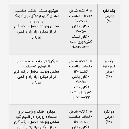
یک نفره
🔹 4 تکه شامل:
میکرو:
سبک، خنک، مناسب
(عرض
▪️ لحاف مناسب
مناطق گرم، ایده‌آل برای کودک
90)
تخت 90
و نوجوان
▪️ کاور بالش
مخمل ولوت:
مخمل نازک، گرم
50×70
تر از میکرو، راه راه و کمی
▪️ کاور تشک
پرزدار
کش‌دوزی شده
22×200×90
یک و
🔹 4 تکه شامل:
میکرو:
تهویه خوب، مناسب
نیم نفره
▪️ لحاف مناسب
اتاق‌های کم‌حرارت
(عرض
تخت 120
مخمل ولوت:
مخمل نازک، گرم
120)
▪️ کاور بالش
تر از میکرو، راه راه و کمی
50×70
پرزدار
▪️ کاور تشک
کش‌دوزی شده
22×200×120
دو نفره
🔹 6 تکه شامل:
میکرو:
خنک و راحت برای
(عرض
▪️ لحاف مناسب
استفاده روزمره در اقلیم گرم
160)
تخت 160
مخمل ولوت:
مخمل نازک، گرم
▪️ کاور بالش
تر از میکرو، راه راه و کمی