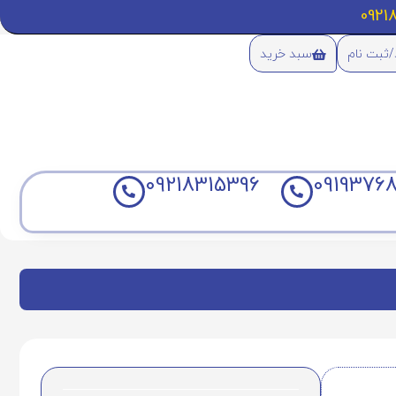
/ثبت نام
سبد خرید
09218315396
09193768