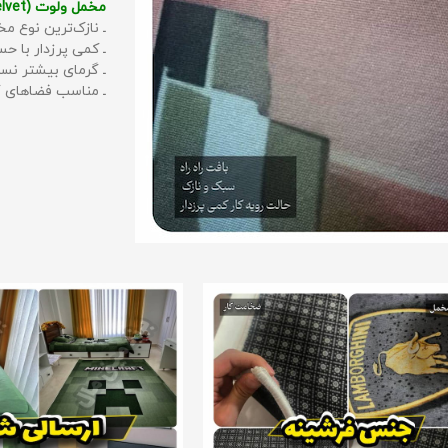
مخمل ولوت (Velvet):
ـ نازک‌ترین نوع مخ
ـ کمی پرزدار با 
ـ گرمای بیشتر نس
ـ مناسب فضاهای گ