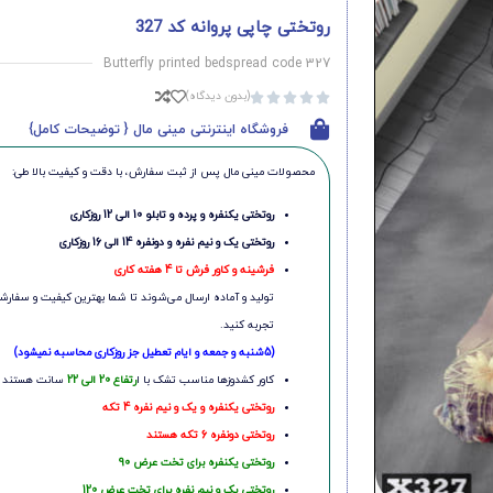
روتختی چاپی پروانه کد 327
Butterfly printed bedspread code 327
(بدون دیدگاه)





فروشگاه اینترنتی مینی مال { توضیحات کامل}
محصولات مینی‌ مال پس از ثبت سفارش، با دقت و کیفیت بالا طی:
روتختی یکنفره و پرده و تابلو 10 الی 12 روزکاری
روتختی یک و نیم نفره و دونفره 14 الی 16 روزکاری
فرشینه و کاور فرش تا 4 هفته کاری
تولید و آماده ارسال می‌شوند تا شما بهترین کیفیت و سفارشی
تجربه کنید.
(5شنبه و جمعه و ایام تعطیل جز روزکاری محاسبه نمیشود)
کاور کشدوزها مناسب تشک با ا
رتفاع 20 الی 22
سانت هستند
روتختی یکنفره و یک و نیم نفره 4 تکه
روتختی دونفره 6 تکه هستند
روتختی یکنفره برای تخت عرض 90
روتختی یک و نیم نفره برای تخت عرض 120