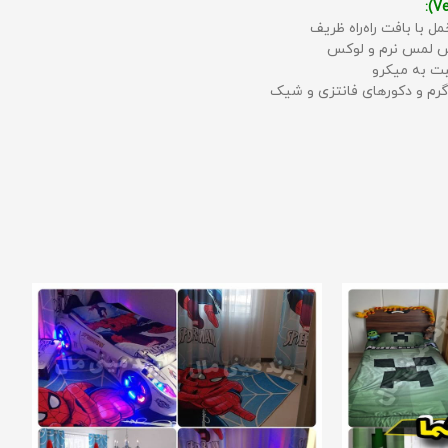
مل با بافت راه‌راه ظریف
حس لمس نرم و لوکس
بت به میکرو
رم و دکورهای فانتزی و شیک