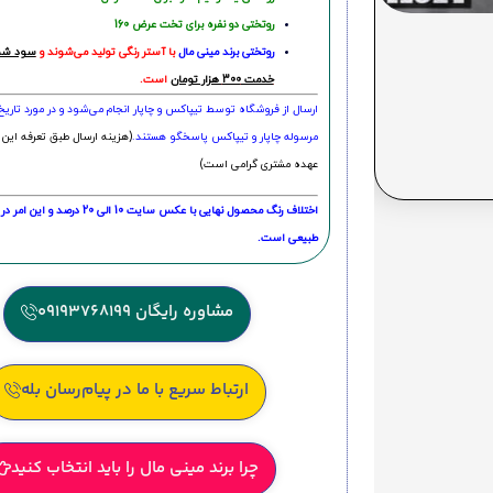
روتختی دو نفره برای تخت عرض 160
روتختی‌
برند مینی مال
با آستر رنگی تولید می‌شوند و
سود شما
خدمت 300 هزار تومان
است.
ارسال از فروشگاه توسط تیپاکس و چاپار انجام می‌شود و در مورد تاری
مرسوله چاپار و تیپاکس پاسخگو هستند.
(هزینه ارسال طبق تعرفه این 
عهده مشتری گرامی است)
اختلاف رنگ محصول نهایی با عکس سایت 10 الی 
طبیعی است.
مشاوره رایگان 09193768199
ارتباط سریع با ما در پیام‌رسان بله
چرا برند مینی مال را باید انتخاب کنید