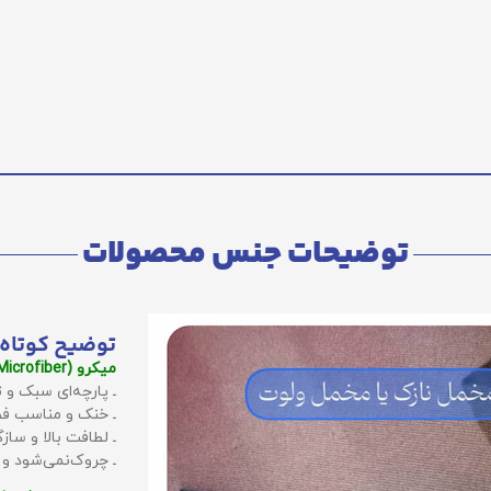
توضیحات جنس محصولات
توضیح کوتاه 
میکرو (Microfiber):
ـ پارچه‌ای سبک و ت
ـ خنک و مناسب فص
ـ لطافت بالا و سا
ـ چروک‌نمی‌شود و