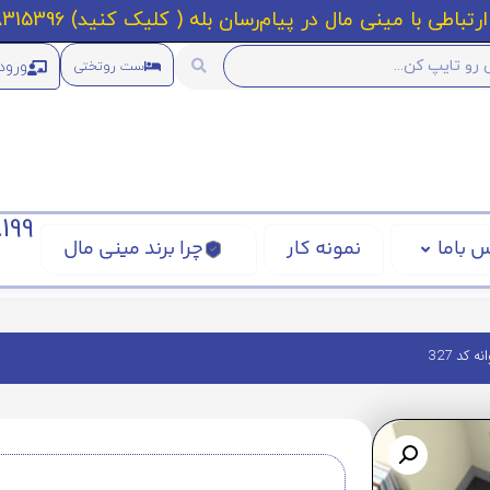
رتباطی با مینی مال در پیام‌رسان بله ( کلیک کنید) 09218315396
ورود
ست روتختی
199
 باما
نمونه کار
چرا برند مینی مال
کد 327