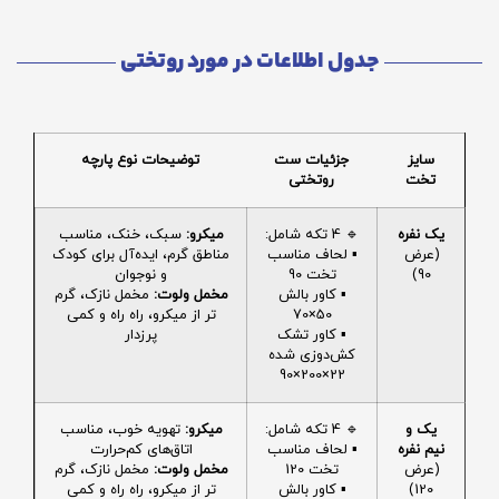
جدول اطلاعات در مورد روتختی
سایز
جزئیات ست
توضیحات نوع پارچه
تخت
روتختی
یک نفره
🔹 4 تکه شامل:
میکرو:
سبک، خنک، مناسب
(عرض
▪️ لحاف مناسب
مناطق گرم، ایده‌آل برای کودک
90)
تخت 90
و نوجوان
▪️ کاور بالش
مخمل ولوت:
مخمل نازک، گرم
50×70
تر از میکرو، راه راه و کمی
▪️ کاور تشک
پرزدار
کش‌دوزی شده
22×200×90
یک و
🔹 4 تکه شامل:
میکرو:
تهویه خوب، مناسب
نیم نفره
▪️ لحاف مناسب
اتاق‌های کم‌حرارت
(عرض
تخت 120
مخمل ولوت:
مخمل نازک، گرم
120)
▪️ کاور بالش
تر از میکرو، راه راه و کمی