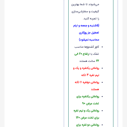
می‌شوند تا شما بهترین
کیفیت و سفارشی‌سازی
را تجربه کنید.
(5شنبه و جمعه و ایام
تعطیل جز روزکاری
محاسبه نمیشود)
کاور کشدوزها مناسب
تشک با ا
رتفاع 20 الی
22
سانت هستند
روتختی یکنفره و یک و
نیم نفره 4 تکه
روتختی دونفره 6 تکه
هستند
روتختی یکنفره برای
تخت عرض 90
روتختی یک و نیم نفره
برای تخت عرض 120
روتختی دو نفره برای