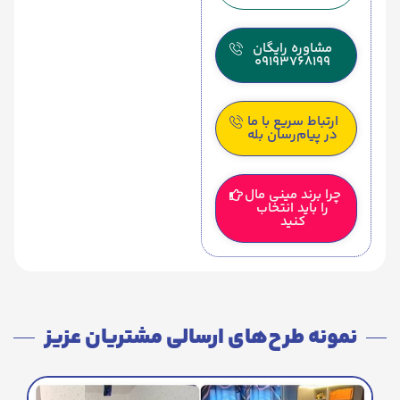
مشاوره رایگان
09193768199
ارتباط سریع با ما
در پیام‌رسان بله
چرا برند مینی مال
را باید انتخاب
کنید
نمونه طرح‌های ارسالی مشتریان عزیز