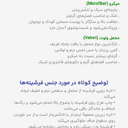
میکرو (Microfiber):
ـ پارچه‌ای سبک و تنفّس‌پذیر
ـ خنک و مناسب فصل‌های گرم‌تر
ـ لطافت بالا و سازگار با پوست حساس کودک و نوجوان
ـ چروک‌نمی‌شود و شست‌وشوی آسان دارد
مخمل ولوت (Velvet):
ـ نازک‌ترین نوع مخمل با بافت راه‌راه ظریف
ـ کمی پرزدار با حس لمس نرم و لوکس
ـ گرمای بیشتر نسبت به میکرو
ـ مناسب فضاهای گرم و دکورهای فانتزی و شیک
توضیح کوتاه در مورد جنس فرشینه‌ها
• لایه رویی فرشینه از مخمل و سطحی نرم و لطیف ایجاد
می‌کند
• چاپ طرح روی فرشینه با وضوح بالا انجام می‌شود و رنگ‌ها
شفاف و ماندگار باقی می‌مانند
• لایه زیرین معمولاً ترمزدار یا لاتکس‌دار است و از سر خوردن
روی سطوح صاف جلوگیری می‌کند
• فرشینه وزن سبکی دارد و به‌راحتی جابه‌جا می‌شود