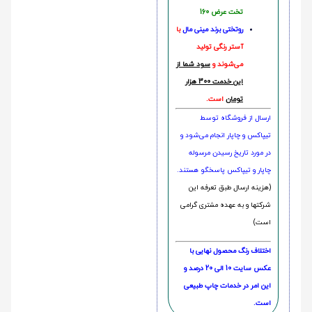
تخت عرض 160
روتختی‌
برند مینی مال
با
آستر رنگی تولید
می‌شوند و
سود شما از
این خدمت 300 هزار
تومان
است.
ارسال از فروشگاه توسط
تیپاکس و چاپار انجام می‌شود و
در مورد تاریخ رسیدن مرسوله
چاپار و تیپاکس پاسخگو هستند.
(هزینه ارسال طبق تعرفه این
شرکتها و به عهده مشتری گرامی
است)
اختلاف رنگ محصول نهایی با
عکس سایت 10 الی 20 درصد و
این امر در خدمات چاپ طبیعی
است.