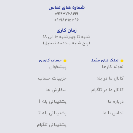
شماره های تماس
09193768199
09218315396
زمان کاری
شنبه تا چهارشنبه 10 الی 18
(پنج شنبه و جمعه تعطیل)
لینک های مفید
حساب کاربری
نمونه کارها
پیشخوان
کانال ما در بله
جزییات حساب
کانال ما در تلگرام
سفارش ها
درباره ما
پشتیبانی بله 1
تماس با ما
پشتیبانی بله 2
پشتیبانی تلگرام