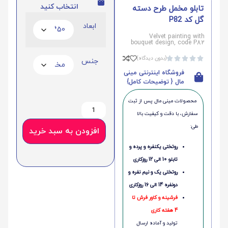
انتخاب کنید
تابلو مخمل طرح دسته
گل کد P82
ابعاد
Velvet painting with
bouquet design, code P82
(بدون دیدگاه)





جنس
فروشگاه اینترنتی مینی
مال { توضیحات کامل}
محصولات مینی‌ مال پس از ثبت
سفارش، با دقت و کیفیت بالا
طی:
افزودن به سبد خرید
روتختی یکنفره و پرده و
تابلو 10 الی 12 روزکاری
روتختی یک و نیم نفره و
دونفره 14 الی 16 روزکاری
فرشینه و کاور فرش تا
4 هفته کاری
تولید و آماده ارسال