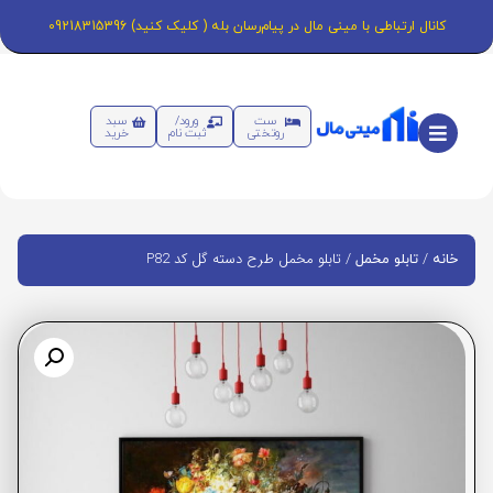
کانال ارتباطی با مینی مال در پیام‌رسان بله ( کلیک کنید) 09218315396
ست
ورود/
سبد
روتختی
ثبت نام
خرید
/
/ تابلو مخمل طرح دسته گل کد P82
خانه
تابلو مخمل