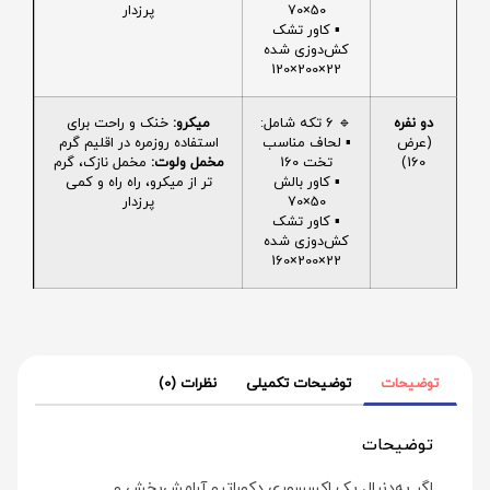
50×70
پرزدار
▪️ کاور تشک
کش‌دوزی شده
22×200×120
دو نفره
🔹 6 تکه شامل:
میکرو:
خنک و راحت برای
(عرض
▪️ لحاف مناسب
استفاده روزمره در اقلیم گرم
160)
تخت 160
مخمل ولوت:
مخمل نازک، گرم
▪️ کاور بالش
تر از میکرو، راه راه و کمی
50×70
پرزدار
▪️ کاور تشک
کش‌دوزی شده
22×200×160
توضیحات
توضیحات تکمیلی
نظرات (0)
توضیحات
اگر به‌دنبال یک اکسسوری دکوراتیو آرامش‌بخش و