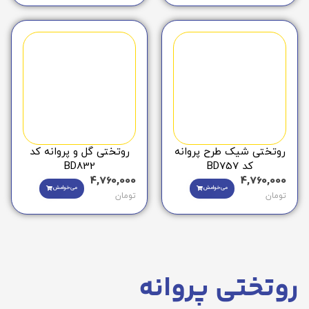
روتختی شیک طرح پروانه
روتختی گل و پروانه کد
کد BD757
BD832
4,760,000
4,760,000
می‌خوامش
می‌خوامش
تومان
تومان
روتختی پروانه