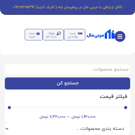
کانال ارتباطی با مینی مال در پیام‌رسان بله ( کلیک کنید) 09218315396
ست
ورود/
سبد
روتختی
ثبت نام
خرید
جستجو کن
فیلتر قیمت
1,920,000
تومان
—
7,320,000
تومان