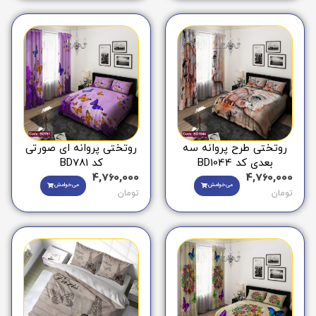
روتختی طرح پروانه سه
روتختی پروانه ای صورتی
بعدی کد BD1044
کد BD781
4,760,000
4,760,000
می‌خوامش
می‌خوامش
تومان
تومان