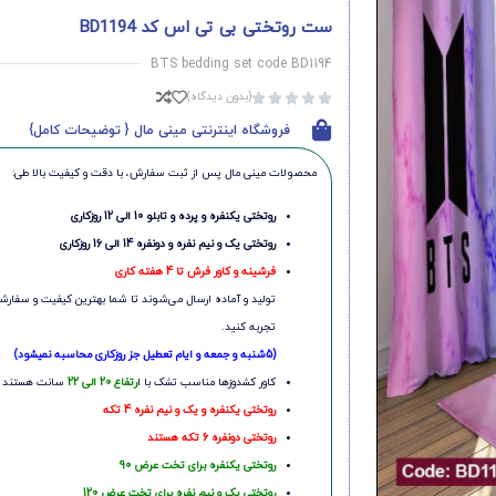
ست روتختی بی تی اس کد BD1194
BTS bedding set code BD1194
(بدون دیدگاه)





فروشگاه اینترنتی مینی مال { توضیحات کامل}
محصولات مینی‌ مال پس از ثبت سفارش، با دقت و کیفیت بالا طی:
روتختی یکنفره و پرده و تابلو 10 الی 12 روزکاری
روتختی یک و نیم نفره و دونفره 14 الی 16 روزکاری
فرشینه و کاور فرش تا 4 هفته کاری
تولید و آماده ارسال می‌شوند تا شما بهترین کیفیت و سفارشی
تجربه کنید.
(5شنبه و جمعه و ایام تعطیل جز روزکاری محاسبه نمیشود)
کاور کشدوزها مناسب تشک با ا
رتفاع 20 الی 22
سانت هستند
روتختی یکنفره و یک و نیم نفره 4 تکه
روتختی دونفره 6 تکه هستند
روتختی یکنفره برای تخت عرض 90
روتختی یک و نیم نفره برای تخت عرض 120