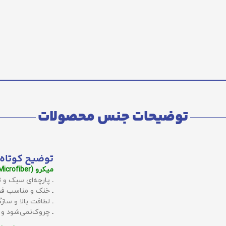
توضیحات جنس محصولات
توضیح کوتاه 
میکرو (Microfiber):
ـ پارچه‌ای سبک و ت
ـ خنک و مناسب فص
ـ لطافت بالا و سا
ـ چروک‌نمی‌شود و