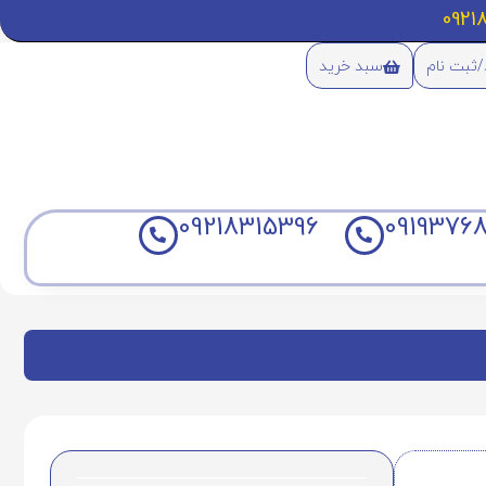
/ثبت نام
سبد خرید
09218315396
09193768