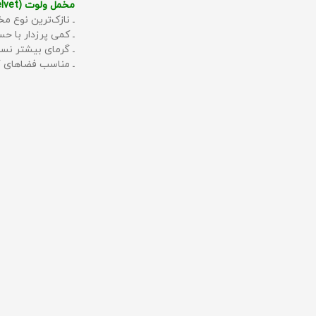
مخمل ولوت (Velvet):
ـ نازک‌ترین نوع مخ
ـ کمی پرزدار با 
ـ گرمای بیشتر نس
ـ مناسب فضاهای گ