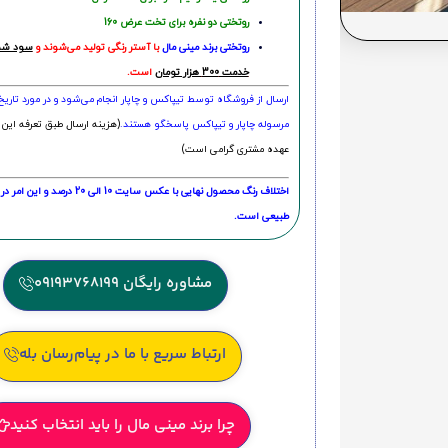
روتختی دو نفره برای تخت عرض 160
روتختی‌
برند مینی مال
با آستر رنگی تولید می‌شوند و
سود شما
خدمت 300 هزار تومان
است.
ارسال از فروشگاه توسط تیپاکس و چاپار انجام می‌شود و در مورد تاری
مرسوله چاپار و تیپاکس پاسخگو هستند.
(هزینه ارسال طبق تعرفه این 
عهده مشتری گرامی است)
اختلاف رنگ محصول نهایی با عکس سایت 10 الی 
طبیعی است.
مشاوره رایگان 09193768199
ارتباط سریع با ما در پیام‌رسان بله
چرا برند مینی مال را باید انتخاب کنید