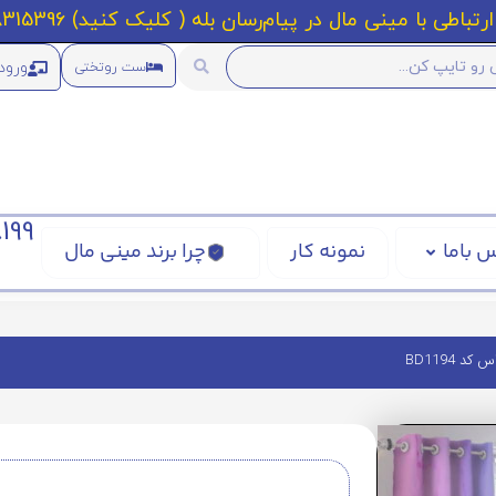
رتباطی با مینی مال در پیام‌رسان بله ( کلیک کنید) 09218315396
ورود
ست روتختی
199
 باما
نمونه کار
چرا برند مینی مال
BD1194