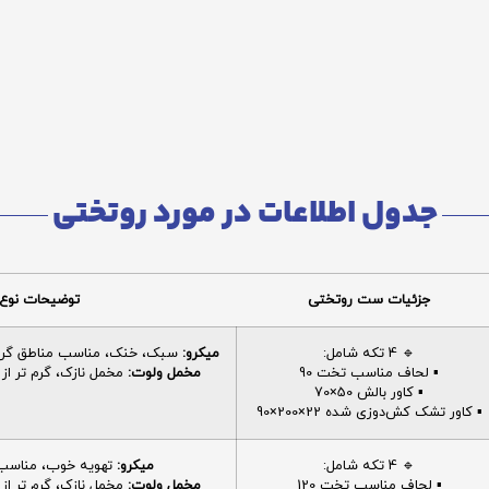
جدول اطلاعات در مورد روتختی
جزئیات ست روتختی
توضیحات نوع 
🔹 4 تکه شامل:
میکرو:
سبک، خنک، مناسب مناطق گرم، 
▪️ لحاف مناسب تخت 90
مخمل ولوت:
مخمل نازک، گرم تر از م
▪️ کاور بالش 50×70
▪️ کاور تشک کش‌دوزی شده 22×200×90
🔹 4 تکه شامل:
میکرو:
تهویه خوب، مناسب ا
▪️ لحاف مناسب تخت 120
مخمل ولوت:
مخمل نازک، گرم تر از م