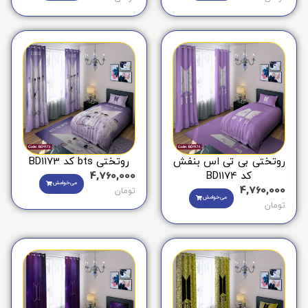
روتختی بی تی اس بنفش
روتختی bts کد BD1173
کد BD1174
4,760,000
می‌خوامش
4,760,000
تومان
می‌خوامش
تومان