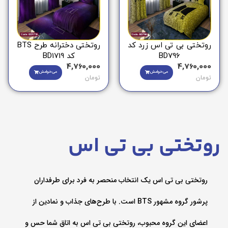
روتختی بی تی اس زرد کد
روتختی دخترانه طرح BTS
BD796
کد BD1719
4,760,000
4,760,000
می‌خوامش
می‌خوامش
تومان
تومان
روتختی بی تی اس
روتختی بی تی اس یک انتخاب منحصر به فرد برای طرفداران
پرشور گروه مشهور BTS است. با طرح‌های جذاب و نمادین از
اعضای این گروه محبوب، روتختی بی تی اس به اتاق شما حس و