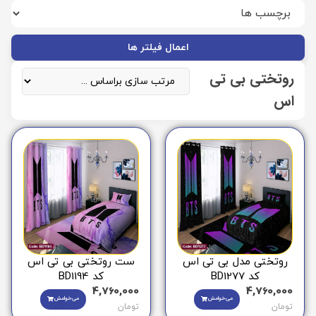
اعمال فیلتر ها
روتختی بی تی
اس
روتختی مدل بی تی اس
ست روتختی بی تی اس
کد BD1277
کد BD1194
4,760,000
4,760,000
می‌خوامش
می‌خوامش
تومان
تومان