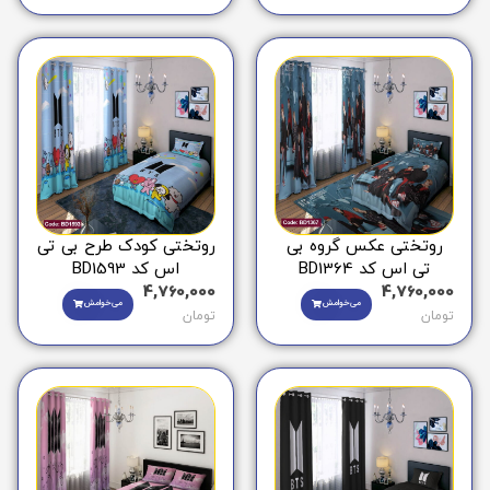
روتختی عکس گروه بی
روتختی کودک طرح بی تی
تی اس کد BD1364
اس کد BD1593
4,760,000
4,760,000
می‌خوامش
می‌خوامش
تومان
تومان