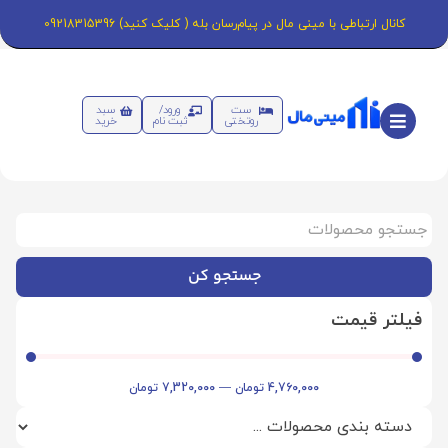
کانال ارتباطی با مینی مال در پیام‌رسان بله ( کلیک کنید) 09218315396
ست
ورود/
سبد
روتختی
ثبت نام
خرید
جستجو کن
فیلتر قیمت
4,760,000
تومان
—
7,320,000
تومان