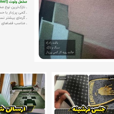
مخمل ولوت (Velvet):
ـ نازک‌ترین نوع مخ
ـ کمی پرزدار با 
ـ گرمای بیشتر نس
ـ مناسب فضاهای گ