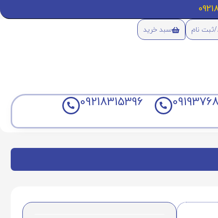
/ثبت نام
سبد خرید
09218315396
09193768