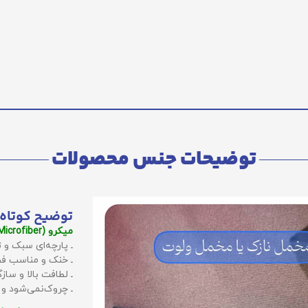
توضیحات جنس محصولات
توضیح کوتاه 
میکرو (Microfiber):
ـ پارچه‌ای سبک و ت
ـ خنک و مناسب فص
ـ لطافت بالا و سا
ـ چروک‌نمی‌شود و