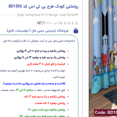
روتختی کودک طرح بی تی اس کد BD1593
Baby bedspread BTS design code BD1593
(بدون دیدگاه)





فروشگاه اینترنتی مینی مال { توضیحات کامل}
محصولات مینی‌ مال پس از ثبت سفارش، با دقت و کیفیت بالا طی:
روتختی یکنفره و پرده و تابلو 10 الی 12 روزکاری
روتختی یک و نیم نفره و دونفره 14 الی 16 روزکاری
فرشینه و کاور فرش تا 4 هفته کاری
تولید و آماده ارسال می‌شوند تا شما بهترین کیفیت و سفارشی
تجربه کنید.
(5شنبه و جمعه و ایام تعطیل جز روزکاری محاسبه نمیشود)
کاور کشدوزها مناسب تشک با ا
رتفاع 20 الی 22
سانت هستند
روتختی یکنفره و یک و نیم نفره 4 تکه
روتختی دونفره 6 تکه هستند
روتختی یکنفره برای تخت عرض 90
روتختی یک و نیم نفره برای تخت عرض 120