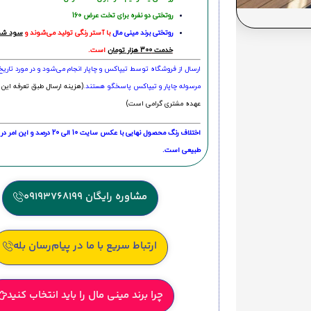
روتختی دو نفره برای تخت عرض 160
روتختی‌
برند مینی مال
با آستر رنگی تولید می‌شوند و
سود شما
خدمت 300 هزار تومان
است.
ارسال از فروشگاه توسط تیپاکس و چاپار انجام می‌شود و در مورد تاری
مرسوله چاپار و تیپاکس پاسخگو هستند.
(هزینه ارسال طبق تعرفه این 
عهده مشتری گرامی است)
اختلاف رنگ محصول نهایی با عکس سایت 10 الی 
طبیعی است.
مشاوره رایگان 09193768199
ارتباط سریع با ما در پیام‌رسان بله
چرا برند مینی مال را باید انتخاب کنید