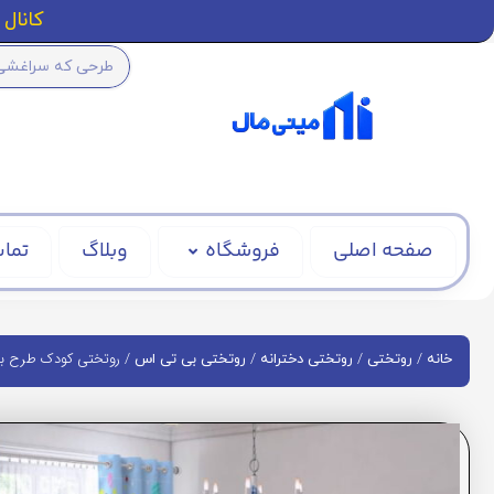
کانال ا
صفحه اصلی
فروشگاه
وبلاگ
تماس
/
/
/
/ روتختی کودک طرح بی تی
خانه
روتختی
روتختی دخترانه
روتختی بی تی اس