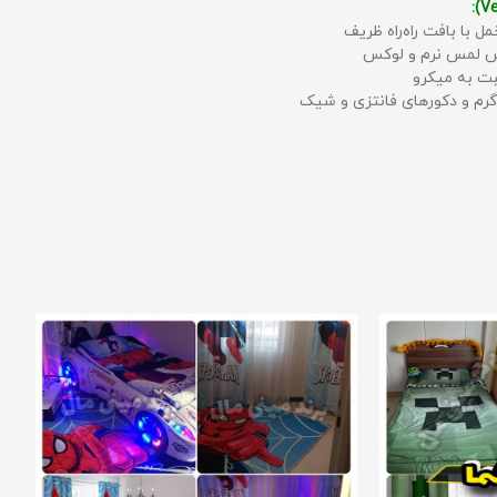
مل با بافت راه‌راه ظریف
حس لمس نرم و لوکس
بت به میکرو
رم و دکورهای فانتزی و شیک