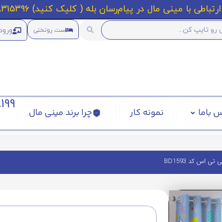
رتباطی با مینی مال در پیام‌رسان بله ( کلیک کنید) 09218315396
ورود
ست روتختی
199
 باما
نمونه کار
چرا برند مینی مال
 اس کد BD1593