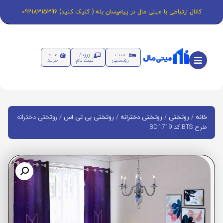
کانال ارتباطی با مینی مال در پیام‌رسان بله ( کلیک کنید) 09218315396
ست
ورود/
سبد
روتختی
ثبت نام
خرید
/
/
/
/ روتختی دخترانه
خانه
روتختی
روتختی دخترانه
روتختی بی تی اس
طرح BTS کد BD1719