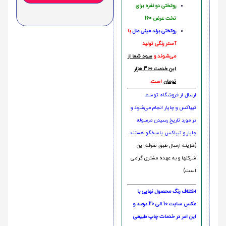
روتختی دو نفره برای
تخت عرض 160
روتختی‌
برند مینی مال
با
آستر رنگی تولید
می‌شوند و
سود شما از
این خدمت 300 هزار
تومان
است.
ارسال از فروشگاه توسط
تیپاکس و چاپار انجام می‌شود و
در مورد تاریخ رسیدن مرسوله
چاپار و تیپاکس پاسخگو هستند.
(هزینه ارسال طبق تعرفه این
شرکتها و به عهده مشتری گرامی
است)
اختلاف رنگ محصول نهایی با
عکس سایت 10 الی 20 درصد و
این امر در خدمات چاپ طبیعی