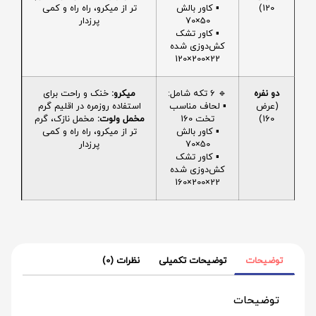
120)
▪️ کاور بالش
تر از میکرو، راه راه و کمی
50×70
پرزدار
▪️ کاور تشک
کش‌دوزی شده
22×200×120
دو نفره
🔹 6 تکه شامل:
میکرو:
خنک و راحت برای
(عرض
▪️ لحاف مناسب
استفاده روزمره در اقلیم گرم
160)
تخت 160
مخمل ولوت:
مخمل نازک، گرم
▪️ کاور بالش
تر از میکرو، راه راه و کمی
50×70
پرزدار
▪️ کاور تشک
کش‌دوزی شده
22×200×160
توضیحات
توضیحات تکمیلی
نظرات (0)
توضیحات