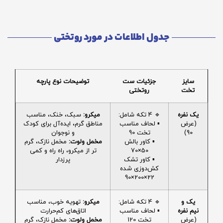
جدول اطلاعات در مورد روتختی
سایز
جزئیات ست
توضیحات نوع پارچه
تخت
روتختی
یک نفره
🔹 4 تکه شامل:
میکرو:
سبک، خنک، مناسب
(عرض
▪️ لحاف مناسب
مناطق گرم، ایده‌آل برای کودک
90)
تخت 90
و نوجوان
▪️ کاور بالش
مخمل ولوت:
مخمل نازک، گرم
50×70
تر از میکرو، راه راه و کمی
▪️ کاور تشک
پرزدار
کش‌دوزی شده
22×200×90
یک و
🔹 4 تکه شامل:
میکرو:
تهویه خوب، مناسب
نیم نفره
▪️ لحاف مناسب
اتاق‌های کم‌حرارت
(عرض
تخت 120
مخمل ولوت:
مخمل نازک، گرم