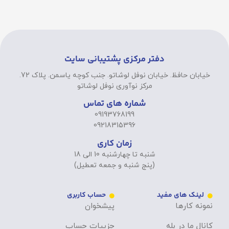
دفتر مرکزی پشتیبانی سایت
خیابان حافظ. خیابان نوفل لوشاتو. جنب کوچه یاسمن. پلاک 72.
مرکز نوآوری نوفل لوشاتو
شماره های تماس
09193768199
09218315396
زمان کاری
شنبه تا چهارشنبه 10 الی 18
(پنج شنبه و جمعه تعطیل)
لینک های مفید
حساب کاربری
نمونه کارها
پیشخوان
کانال ما در بله
جزییات حساب