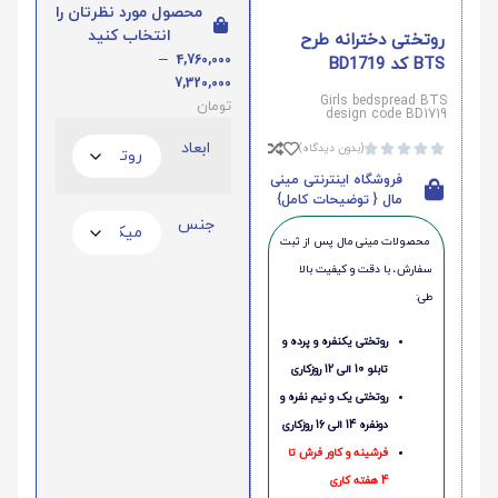
محصول مورد نظرتان را
انتخاب کنید
روتختی دخترانه طرح
–
4,760,000
BTS کد BD1719
7,320,000
Girls bedspread BTS
تومان
design code BD1719
ابعاد
(بدون دیدگاه)





فروشگاه اینترنتی مینی
مال { توضیحات کامل}
جنس
محصولات مینی‌ مال پس از ثبت
سفارش، با دقت و کیفیت بالا
طی:
روتختی یکنفره و پرده و
تابلو 10 الی 12 روزکاری
روتختی یک و نیم نفره و
دونفره 14 الی 16 روزکاری
فرشینه و کاور فرش تا
4 هفته کاری