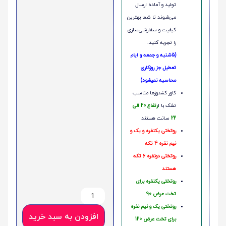
تولید و آماده ارسال
می‌شوند تا شما بهترین
کیفیت و سفارشی‌سازی
را تجربه کنید.
(5شنبه و جمعه و ایام
تعطیل جز روزکاری
محاسبه نمیشود)
کاور کشدوزها مناسب
تشک با ا
رتفاع 20 الی
22
سانت هستند
روتختی یکنفره و یک و
نیم نفره 4 تکه
روتختی دونفره 6 تکه
هستند
روتختی یکنفره برای
تخت عرض 90
روتختی یک و نیم نفره
افزودن به سبد خرید
برای تخت عرض 120