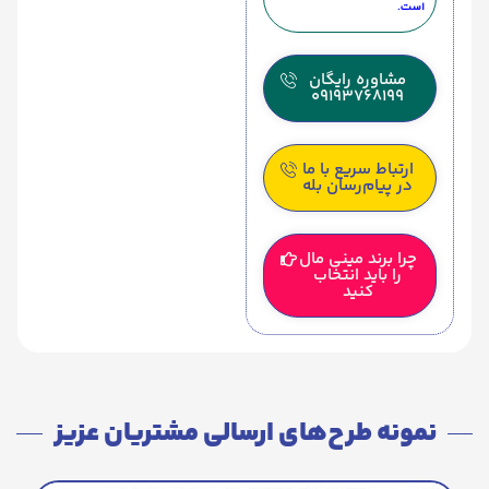
است.
مشاوره رایگان
09193768199
ارتباط سریع با ما
در پیام‌رسان بله
چرا برند مینی مال
را باید انتخاب
کنید
نمونه طرح‌های ارسالی مشتریان عزیز