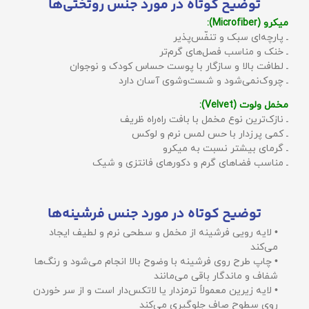
توضیح کوتاه در مورد جنس روتختی‌ها
میکرو (Microfiber):
ـ پارچه‌ای سبک و تنفّس‌پذیر
ـ خنک و مناسب فصل‌های گرم‌تر
ـ لطافت بالا و سازگار با پوست حساس کودک و نوجوان
ـ چروک‌نمی‌شود و شست‌وشوی آسان دارد
مخمل ولوت (Velvet):
ـ نازک‌ترین نوع مخمل با بافت راه‌راه ظریف
ـ کمی پرزدار با حس لمس نرم و لوکس
ـ گرمای بیشتر نسبت به میکرو
ـ مناسب فضاهای گرم و دکورهای فانتزی و شیک
توضیح کوتاه در مورد جنس فرشینه‌ها
• لایه رویی فرشینه از مخمل و سطحی نرم و لطیف ایجاد
می‌کند
• چاپ طرح روی فرشینه با وضوح بالا انجام می‌شود و رنگ‌ها
شفاف و ماندگار باقی می‌مانند
• لایه زیرین معمولاً ترمزدار یا لاتکس‌دار است و از سر خوردن
روی سطوح صاف جلوگیری می‌کند