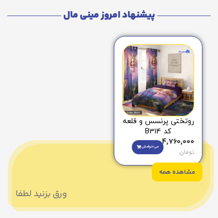
پیشنهاد امروز مینی مال
روتختی پرنسس و قلعه
کد B314
4,760,000
می‌خوامش
تومان
مشاهده همه
ورق بزنید لطفا