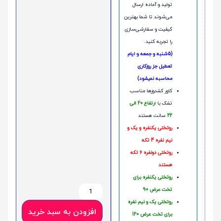
تولید و آماده ارسال
می‌شوند تا شما بهترین
کیفیت و سفارشی‌سازی
را تجربه کنید.
(5شنبه و جمعه و ایام
تعطیل جز روزکاری
محاسبه نمیشود)
کاور کشدوزها مناسب
تشک با ا
رتفاع 20 الی
22
سانت هستند
روتختی یکنفره و یک و
نیم نفره 4 تکه
روتختی دونفره 6 تکه
هستند
روتختی یکنفره برای
تخت عرض 90
روتختی یک و نیم نفره
افزودن به سبد خرید
برای تخت عرض 120