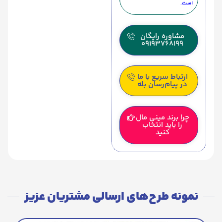
است.
مشاوره رایگان
09193768199
ارتباط سریع با ما
در پیام‌رسان بله
چرا برند مینی مال
را باید انتخاب
کنید
نمونه طرح‌های ارسالی مشتریان عزیز