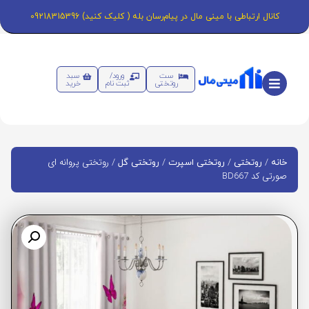
کانال ارتباطی با مینی مال در پیام‌رسان بله ( کلیک کنید) 09218315396
ست
ورود/
سبد
روتختی
ثبت نام
خرید
/
/
/
/ روتختی پروانه ای
خانه
روتختی
روتختی اسپرت
روتختی گل
صورتی کد BD667