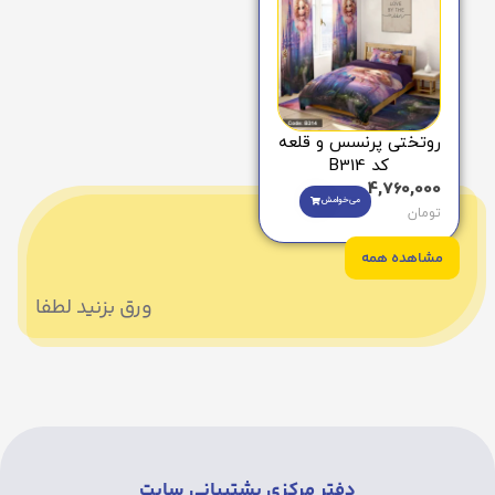
روتختی پرنسس و قلعه
کد B314
4,760,000
می‌خوامش
تومان
مشاهده همه
ورق بزنید لطفا
دفتر مرکزی پشتیبانی سایت