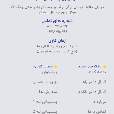
خیابان حافظ. خیابان نوفل لوشاتو. جنب کوچه یاسمن. پلاک 72.
مرکز نوآوری نوفل لوشاتو
شماره های تماس
09193768199
09218315396
زمان کاری
شنبه تا چهارشنبه 10 الی 18
(پنج شنبه و جمعه تعطیل)
لینک های مفید
حساب کاربری
نمونه کارها
پیشخوان
کانال ما در بله
جزییات حساب
کانال ما در تلگرام
سفارش ها
درباره ما
پشتیبانی بله 1
تماس با ما
پشتیبانی بله 2