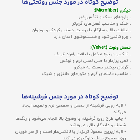
توضیح کوتاه در مورد جنس روتختی‌ها
میکرو (Microfiber):
ـ پارچه‌ای سبک و تنفّس‌پذیر
ـ خنک و مناسب فصل‌های گرم‌تر
ـ لطافت بالا و سازگار با پوست حساس کودک و نوجوان
ـ چروک‌نمی‌شود و شست‌وشوی آسان دارد
مخمل ولوت (Velvet):
ـ نازک‌ترین نوع مخمل با بافت راه‌راه ظریف
ـ کمی پرزدار با حس لمس نرم و لوکس
ـ گرمای بیشتر نسبت به میکرو
ـ مناسب فضاهای گرم و دکورهای فانتزی و شیک
توضیح کوتاه در مورد جنس فرشینه‌ها
• لایه رویی فرشینه از مخمل و سطحی نرم و لطیف ایجاد
می‌کند
• چاپ طرح روی فرشینه با وضوح بالا انجام می‌شود و رنگ‌ها
شفاف و ماندگار باقی می‌مانند
• لایه زیرین معمولاً ترمزدار یا لاتکس‌دار است و از سر خوردن
روی سطوح صاف جلوگیری می‌کند