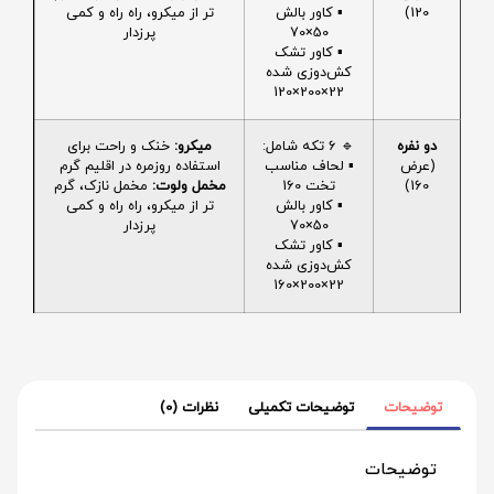
120)
▪️ کاور بالش
تر از میکرو، راه راه و کمی
50×70
پرزدار
▪️ کاور تشک
کش‌دوزی شده
22×200×120
دو نفره
🔹 6 تکه شامل:
میکرو:
خنک و راحت برای
(عرض
▪️ لحاف مناسب
استفاده روزمره در اقلیم گرم
160)
تخت 160
مخمل ولوت:
مخمل نازک، گرم
▪️ کاور بالش
تر از میکرو، راه راه و کمی
50×70
پرزدار
▪️ کاور تشک
کش‌دوزی شده
22×200×160
توضیحات
توضیحات تکمیلی
نظرات (0)
توضیحات