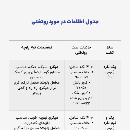
جدول اطلاعات در مورد روتختی
سایز
جزئیات ست
توضیحات نوع پارچه
تخت
روتختی
یک نفره
🔹 4 تکه شامل:
میکرو:
سبک، خنک، مناسب
(عرض
▪️ لحاف مناسب
مناطق گرم، ایده‌آل برای کودک
90)
تخت 90
و نوجوان
▪️ کاور بالش
مخمل ولوت:
مخمل نازک، گرم
50×70
تر از میکرو، راه راه و کمی
▪️ کاور تشک
پرزدار
کش‌دوزی شده
22×200×90
یک و
🔹 4 تکه شامل:
میکرو:
تهویه خوب، مناسب
نیم نفره
▪️ لحاف مناسب
اتاق‌های کم‌حرارت
(عرض
تخت 120
مخمل ولوت:
مخمل نازک، گرم