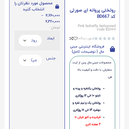
محصول مورد نظرتان را
انتخاب کنید
روتختی پروانه ای صورتی
–
4,760,000
کد BD667
7,320,000
Pink butterfly bedspread
تومان
code BD667
ابعاد
(بدون دیدگاه)





فروشگاه اینترنتی مینی
مال { توضیحات کامل}
جنس
محصولات مینی‌ مال پس از ثبت
سفارش، با دقت و کیفیت بالا
طی:
روتختی یکنفره و پرده و
تابلو 10 الی 12 روزکاری
روتختی یک و نیم نفره و
دونفره 14 الی 16 روزکاری
فرشینه و کاور فرش تا
4 هفته کاری