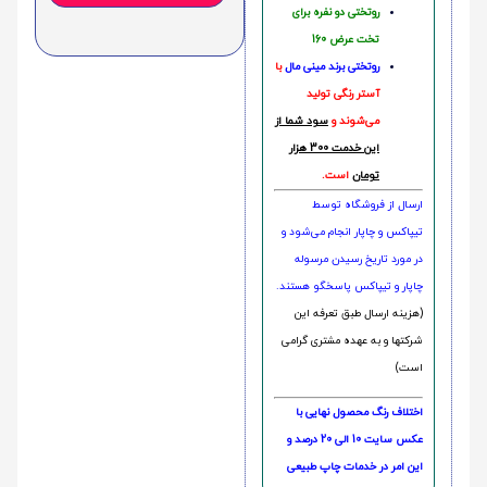
روتختی دو نفره برای
تخت عرض 160
روتختی‌
برند مینی مال
با
آستر رنگی تولید
می‌شوند و
سود شما از
این خدمت 300 هزار
تومان
است.
ارسال از فروشگاه توسط
تیپاکس و چاپار انجام می‌شود و
در مورد تاریخ رسیدن مرسوله
چاپار و تیپاکس پاسخگو هستند.
(هزینه ارسال طبق تعرفه این
شرکتها و به عهده مشتری گرامی
است)
اختلاف رنگ محصول نهایی با
عکس سایت 10 الی 20 درصد و
این امر در خدمات چاپ طبیعی