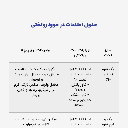
جدول اطلاعات در مورد روتختی
سایز
جزئیات ست
توضیحات نوع پارچه
تخت
روتختی
یک نفره
🔹 4 تکه شامل:
میکرو:
سبک، خنک، مناسب
(عرض
▪️ لحاف مناسب
مناطق گرم، ایده‌آل برای کودک
90)
تخت 90
و نوجوان
▪️ کاور بالش
مخمل ولوت:
مخمل نازک، گرم
50×70
تر از میکرو، راه راه و کمی
▪️ کاور تشک
پرزدار
کش‌دوزی شده
22×200×90
یک و
🔹 4 تکه شامل:
میکرو:
تهویه خوب، مناسب
نیم نفره
▪️ لحاف مناسب
اتاق‌های کم‌حرارت