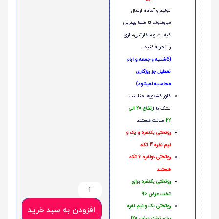
تولید و آماده ارسال
می‌شوند تا شما بهترین
کیفیت و سفارشی‌سازی
را تجربه کنید.
(5شنبه و جمعه و ایام
تعطیل جز روزکاری
محاسبه نمیشود)
کاور کشدوزها مناسب
تشک با ا
رتفاع 20 الی
22
سانت هستند
روتختی یکنفره و یک و
نیم نفره 4 تکه
روتختی دونفره 6 تکه
هستند
روتختی یکنفره برای
تخت عرض 90
روتختی یک و نیم نفره
افزودن به سبد خرید
برای تخت عرض 120