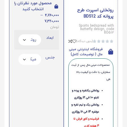
محصول مورد نظرتان را
انتخاب کنید
روتختی اسپرت طرح
–
4,760,000
پروانه کد BD512
7,320,000
Sports bedspread with
تومان
butterfly design, code
BD512
ابعاد
(بدون دیدگاه)





فروشگاه اینترنتی مینی
مال { توضیحات کامل}
جنس
محصولات مینی‌ مال پس از ثبت
سفارش، با دقت و کیفیت بالا
طی:
روتختی یکنفره و پرده و
تابلو 10 الی 12 روزکاری
روتختی یک و نیم نفره و
دونفره 14 الی 16 روزکاری
فرشینه و کاور فرش تا
4 هفته کاری