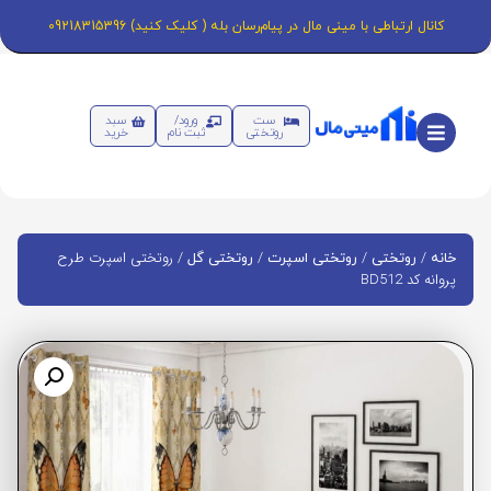
کانال ارتباطی با مینی مال در پیام‌رسان بله ( کلیک کنید) 09218315396
ست
ورود/
سبد
روتختی
ثبت نام
خرید
/
/
/
/ روتختی اسپرت طرح
خانه
روتختی
روتختی اسپرت
روتختی گل
پروانه کد BD512