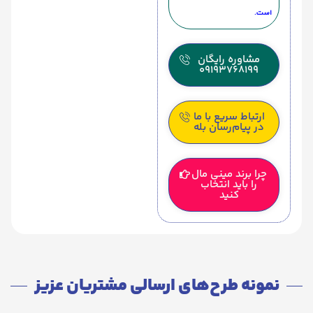
است.
مشاوره رایگان
09193768199
ارتباط سریع با ما
در پیام‌رسان بله
چرا برند مینی مال
را باید انتخاب
کنید
نمونه طرح‌های ارسالی مشتریان عزیز