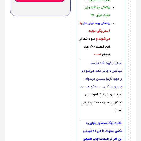
روتختی دو نفره برای
تخت عرض 160
روتختی‌
برند مینی مال
با
آستر رنگی تولید
می‌شوند و
سود شما از
این خدمت 300 هزار
تومان
است.
ارسال از فروشگاه توسط
تیپاکس و چاپار انجام می‌شود و
در مورد تاریخ رسیدن مرسوله
چاپار و تیپاکس پاسخگو هستند.
(هزینه ارسال طبق تعرفه این
شرکتها و به عهده مشتری گرامی
است)
اختلاف رنگ محصول نهایی با
عکس سایت 10 الی 20 درصد و
این امر در خدمات چاپ طبیعی