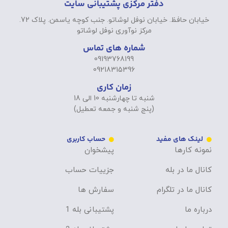
دفتر مرکزی پشتیبانی سایت
خیابان حافظ. خیابان نوفل لوشاتو. جنب کوچه یاسمن. پلاک 72.
مرکز نوآوری نوفل لوشاتو
شماره های تماس
09193768199
09218315396
زمان کاری
شنبه تا چهارشنبه 10 الی 18
(پنج شنبه و جمعه تعطیل)
لینک های مفید
حساب کاربری
نمونه کارها
پیشخوان
کانال ما در بله
جزییات حساب
کانال ما در تلگرام
سفارش ها
درباره ما
پشتیبانی بله 1