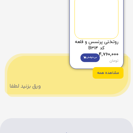
روتختی پرنسس و قلعه
کد B314
4,760,000
می‌خوامش
تومان
مشاهده همه
ورق بزنید لطفا