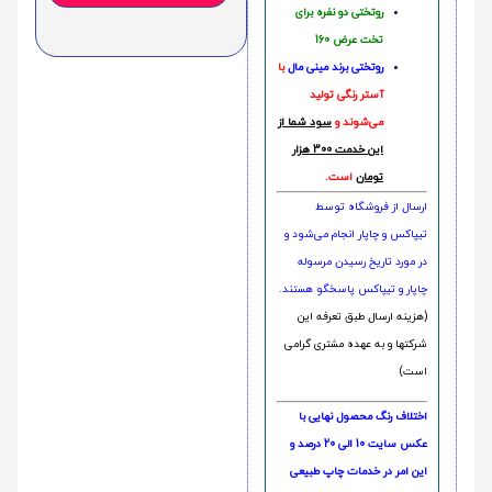
روتختی دو نفره برای
تخت عرض 160
روتختی‌
برند مینی مال
با
آستر رنگی تولید
می‌شوند و
سود شما از
این خدمت 300 هزار
تومان
است.
ارسال از فروشگاه توسط
تیپاکس و چاپار انجام می‌شود و
در مورد تاریخ رسیدن مرسوله
چاپار و تیپاکس پاسخگو هستند.
(هزینه ارسال طبق تعرفه این
شرکتها و به عهده مشتری گرامی
است)
اختلاف رنگ محصول نهایی با
عکس سایت 10 الی 20 درصد و
این امر در خدمات چاپ طبیعی