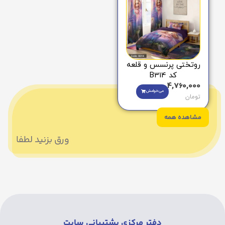
روتختی پرنسس و قلعه
کد B314
4,760,000
می‌خوامش
تومان
مشاهده همه
ورق بزنید لطفا
دفتر مرکزی پشتیبانی سایت