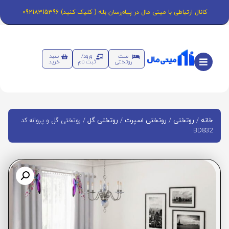
کانال ارتباطی با مینی مال در پیام‌رسان بله ( کلیک کنید) 09218315396
ست
ورود/
سبد
روتختی
ثبت نام
خرید
/
/
/
/ روتختی گل و پروانه کد
خانه
روتختی
روتختی اسپرت
روتختی گل
BD832