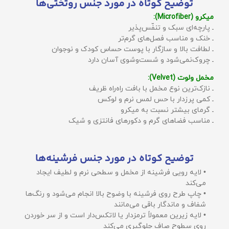
توضیح کوتاه در مورد جنس روتختی‌ها
میکرو (Microfiber):
ـ پارچه‌ای سبک و تنفّس‌پذیر
ـ خنک و مناسب فصل‌های گرم‌تر
ـ لطافت بالا و سازگار با پوست حساس کودک و نوجوان
ـ چروک‌نمی‌شود و شست‌وشوی آسان دارد
مخمل ولوت (Velvet):
ـ نازک‌ترین نوع مخمل با بافت راه‌راه ظریف
ـ کمی پرزدار با حس لمس نرم و لوکس
ـ گرمای بیشتر نسبت به میکرو
ـ مناسب فضاهای گرم و دکورهای فانتزی و شیک
توضیح کوتاه در مورد جنس فرشینه‌ها
• لایه رویی فرشینه از مخمل و سطحی نرم و لطیف ایجاد
می‌کند
• چاپ طرح روی فرشینه با وضوح بالا انجام می‌شود و رنگ‌ها
شفاف و ماندگار باقی می‌مانند
• لایه زیرین معمولاً ترمزدار یا لاتکس‌دار است و از سر خوردن
روی سطوح صاف جلوگیری می‌کند