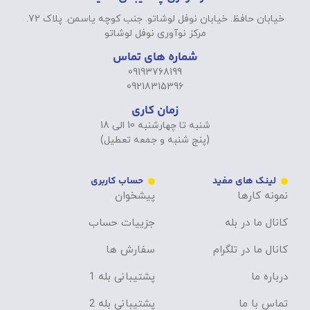
خیابان حافظ. خیابان نوفل لوشاتو. جنب کوچه یاسمن. پلاک 72.
مرکز نوآوری نوفل لوشاتو
شماره های تماس
09193768199
09218315396
زمان کاری
شنبه تا چهارشنبه 10 الی 18
(پنج شنبه و جمعه تعطیل)
لینک های مفید
حساب کاربری
نمونه کارها
پیشخوان
کانال ما در بله
جزییات حساب
کانال ما در تلگرام
سفارش ها
درباره ما
پشتیبانی بله 1
تماس با ما
پشتیبانی بله 2