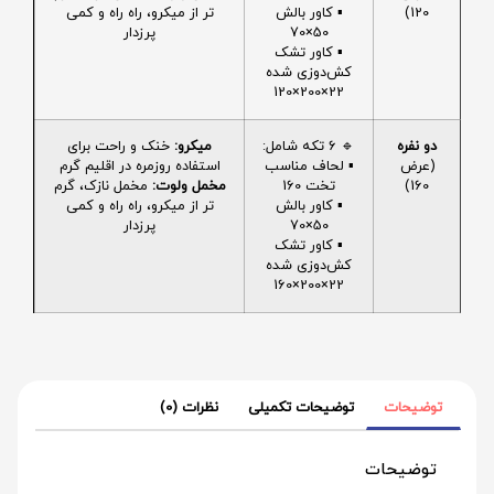
120)
▪️ کاور بالش
تر از میکرو، راه راه و کمی
50×70
پرزدار
▪️ کاور تشک
کش‌دوزی شده
22×200×120
دو نفره
🔹 6 تکه شامل:
میکرو:
خنک و راحت برای
(عرض
▪️ لحاف مناسب
استفاده روزمره در اقلیم گرم
160)
تخت 160
مخمل ولوت:
مخمل نازک، گرم
▪️ کاور بالش
تر از میکرو، راه راه و کمی
50×70
پرزدار
▪️ کاور تشک
کش‌دوزی شده
22×200×160
توضیحات
توضیحات تکمیلی
نظرات (0)
توضیحات