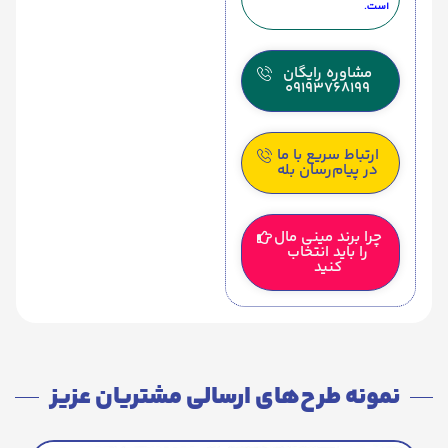
است.
مشاوره رایگان
09193768199
ارتباط سریع با ما
در پیام‌رسان بله
چرا برند مینی مال
را باید انتخاب
کنید
نمونه طرح‌های ارسالی مشتریان عزیز