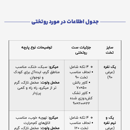
جدول اطلاعات در مورد روتختی
سایز
جزئیات ست
توضیحات نوع پارچه
تخت
روتختی
یک نفره
🔹 4 تکه شامل:
میکرو:
سبک، خنک، مناسب
(عرض
▪️ لحاف مناسب
مناطق گرم، ایده‌آل برای کودک
90)
تخت 90
و نوجوان
▪️ کاور بالش
مخمل ولوت:
مخمل نازک، گرم
50×70
تر از میکرو، راه راه و کمی
▪️ کاور تشک
پرزدار
کش‌دوزی شده
22×200×90
یک و
🔹 4 تکه شامل:
میکرو:
تهویه خوب، مناسب
نیم نفره
▪️ لحاف مناسب
اتاق‌های کم‌حرارت
(عرض
تخت 120
مخمل ولوت:
مخمل نازک، گرم