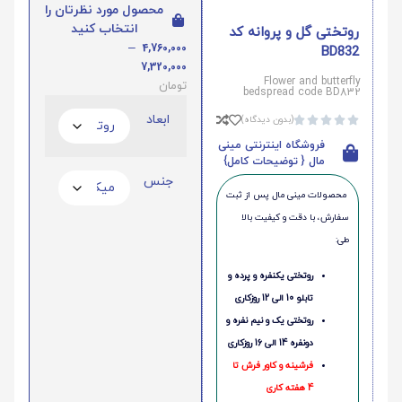
محصول مورد نظرتان را
انتخاب کنید
روتختی گل و پروانه کد
–
4,760,000
BD832
7,320,000
Flower and butterfly
تومان
bedspread code BD832
ابعاد
(بدون دیدگاه)





فروشگاه اینترنتی مینی
مال { توضیحات کامل}
جنس
محصولات مینی‌ مال پس از ثبت
سفارش، با دقت و کیفیت بالا
طی:
روتختی یکنفره و پرده و
تابلو 10 الی 12 روزکاری
روتختی یک و نیم نفره و
دونفره 14 الی 16 روزکاری
فرشینه و کاور فرش تا
4 هفته کاری