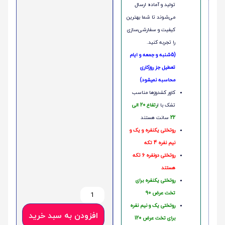
تولید و آماده ارسال
می‌شوند تا شما بهترین
کیفیت و سفارشی‌سازی
را تجربه کنید.
(5شنبه و جمعه و ایام
تعطیل جز روزکاری
محاسبه نمیشود)
کاور کشدوزها مناسب
تشک با ا
رتفاع 20 الی
22
سانت هستند
روتختی یکنفره و یک و
نیم نفره 4 تکه
روتختی دونفره 6 تکه
هستند
روتختی یکنفره برای
تخت عرض 90
روتختی یک و نیم نفره
افزودن به سبد خرید
برای تخت عرض 120