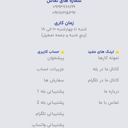
شماره های تماس
09193768199
09218315396
زمان کاری
شنبه تا چهارشنبه 10 الی 18
(پنج شنبه و جمعه تعطیل)
لینک های مفید
حساب کاربری
نمونه کارها
پیشخوان
کانال ما در بله
جزییات حساب
کانال ما در تلگرام
سفارش ها
درباره ما
پشتیبانی بله 1
تماس با ما
پشتیبانی بله 2
پشتیبانی تلگرام
پشتیبانی واتساپ