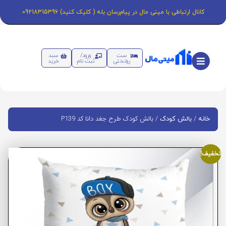
کانال ارتباطی با مینی مال در پیام‌رسان بله ( کلیک کنید) 09218315396
ست
ورود/
سبد
روتختی
ثبت نام
خرید
/
/ بالش کودک طرح جغد دانا کد P139
خانه
بالش کودک
تخفیف!