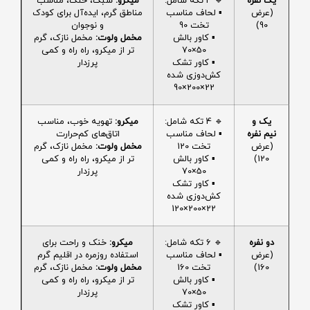
یک نفره
🔹 4 تکه شامل:
میکرو:
سبک، خنک، مناسب
(عرض
▪️ لحاف مناسب
مناطق گرم، ایده‌آل برای کودک
90)
تخت 90
و نوجوان
▪️ کاور بالش
مخمل ولوت:
مخمل نازک، گرم
50×70
تر از میکرو، راه راه و کمی
▪️ کاور تشک
پرزدار
کش‌دوزی شده
22×200×90
یک و
🔹 4 تکه شامل:
میکرو:
تهویه خوب، مناسب
نیم نفره
▪️ لحاف مناسب
اتاق‌های کم‌حرارت
(عرض
تخت 120
مخمل ولوت:
مخمل نازک، گرم
120)
▪️ کاور بالش
تر از میکرو، راه راه و کمی
50×70
پرزدار
▪️ کاور تشک
کش‌دوزی شده
22×200×120
دو نفره
🔹 6 تکه شامل:
میکرو:
خنک و راحت برای
(عرض
▪️ لحاف مناسب
استفاده روزمره در اقلیم گرم
160)
تخت 160
مخمل ولوت:
مخمل نازک، گرم
▪️ کاور بالش
تر از میکرو، راه راه و کمی
50×70
پرزدار
▪️ کاور تشک