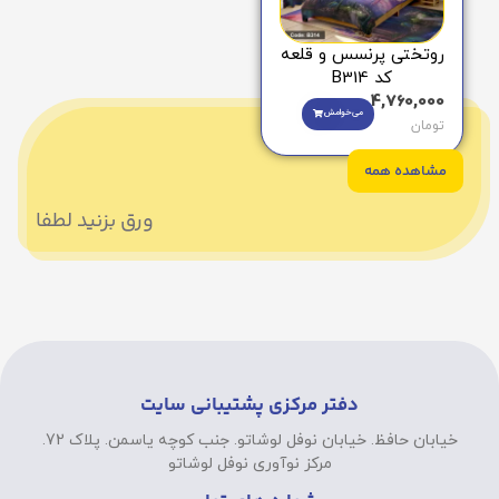
روتختی پرنسس و قلعه
کد B314
4,760,000
می‌خوامش
تومان
مشاهده همه
ورق بزنید لطفا
دفتر مرکزی پشتیبانی سایت
خیابان حافظ. خیابان نوفل لوشاتو. جنب کوچه یاسمن. پلاک 72.
مرکز نوآوری نوفل لوشاتو