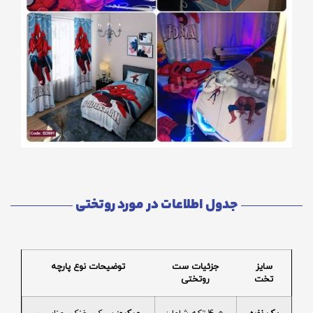
جدول اطلاعات در مورد روتختی
سایز
جزئیات ست
توضیحات نوع پارچه
تخت
روتختی