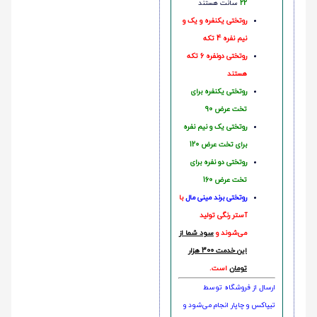
22
سانت هستند
روتختی یکنفره و یک و
نیم نفره 4 تکه
روتختی دونفره 6 تکه
هستند
روتختی یکنفره برای
تخت عرض 90
روتختی یک و نیم نفره
برای تخت عرض 120
روتختی دو نفره برای
تخت عرض 160
روتختی‌
برند مینی مال
با
آستر رنگی تولید
می‌شوند و
سود شما از
این خدمت 300 هزار
تومان
است.
ارسال از فروشگاه توسط
تیپاکس و چاپار انجام می‌شود و