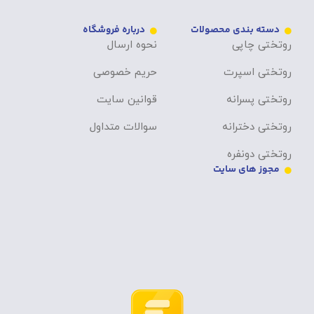
دسته بندی محصولات
درباره فروشگاه
روتختی چاپی
نحوه ارسال
روتختی اسپرت
حریم خصوصی
روتختی پسرانه
قوانین سایت
روتختی دخترانه
سوالات متداول
روتختی دونفره
مجوز های سایت