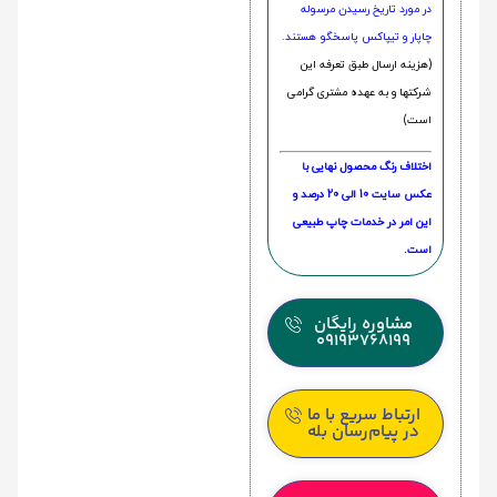
در مورد تاریخ رسیدن مرسوله
چاپار و تیپاکس پاسخگو هستند.
(هزینه ارسال طبق تعرفه این
شرکتها و به عهده مشتری گرامی
است)
اختلاف رنگ محصول نهایی با
عکس سایت 10 الی 20 درصد و
این امر در خدمات چاپ طبیعی
است.
مشاوره رایگان
09193768199
ارتباط سریع با ما
در پیام‌رسان بله