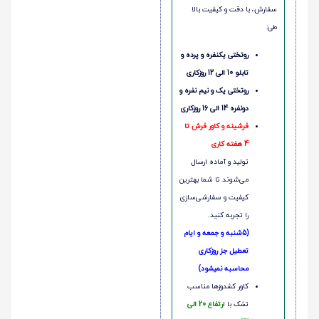
سفارش، با دقت و کیفیت بالا
طی:
روتختی یکنفره و پرده و
تابلو 10 الی 12 روزکاری
روتختی یک و نیم نفره و
دونفره 14 الی 16 روزکاری
فرشینه و کاور فرش تا
4 هفته کاری
تولید و آماده ارسال
می‌شوند تا شما بهترین
کیفیت و سفارشی‌سازی
را تجربه کنید.
(5شنبه و جمعه و ایام
تعطیل جز روزکاری
محاسبه نمیشود)
کاور کشدوزها مناسب
تشک با ا
رتفاع 20 الی