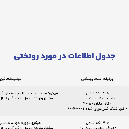
جدول اطلاعات در مورد روتختی
جزئیات ست روتختی
توضیحات نوع 
🔹 4 تکه شامل:
میکرو:
سبک، خنک، مناسب مناطق گرم، 
▪️ لحاف مناسب تخت 90
مخمل ولوت:
مخمل نازک، گرم تر از م
▪️ کاور بالش 50×70
▪️ کاور تشک کش‌دوزی شده 22×200×90
🔹 4 تکه شامل:
میکرو:
تهویه خوب، مناسب ا
▪️ لحاف مناسب تخت 120
مخمل ولوت:
مخمل نازک، گرم تر از م