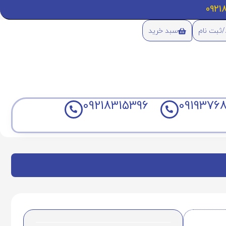
/ثبت نام
سبد خرید
09218315396
09193768