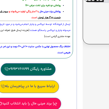
روتختی دو نفره برای تخت عرض 160
روتختی‌
برند مینی مال
با آستر رنگی تولید می‌شوند و
سود شما
خدمت 300 هزار تومان
است.
ارسال از فروشگاه توسط تیپاکس و چاپار انجام می‌شود و در مورد تاری
مرسوله چاپار و تیپاکس پاسخگو هستند.
(هزینه ارسال طبق تعرفه این 
عهده مشتری گرامی است)
اختلاف رنگ محصول نهایی با عکس سایت 10 الی 
طبیعی است.
مشاوره رایگان 09193768199
ارتباط سریع با ما در پیام‌رسان بله
چرا برند مینی مال را باید انتخاب کنید