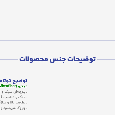
توضیحات جنس محصولات
توضیح کوتاه 
میکرو (Microfiber):
ـ پارچه‌ای سبک و ت
ـ خنک و مناسب فص
ـ لطافت بالا و سا
ـ چروک‌نمی‌شود و