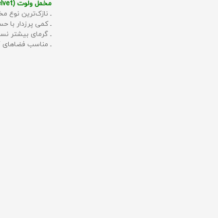
مخمل ولوت (Velvet):
ـ نازک‌ترین نوع مخ
ـ کمی پرزدار با 
ـ گرمای بیشتر نس
ـ مناسب فضاهای گ