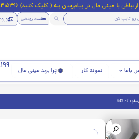
رتباطی با مینی مال در پیام‌رسان بله ( کلیک کنید) 09218315396
ورود
ست روتختی
199
 باما
نمونه کار
چرا برند مینی مال
چه کد 643