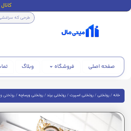
کانال ا
صفحه اصلی
فروشگاه
وبلاگ
تماس
/
/
/
/
/ روتختی ورسا
خانه
روتختی
روتختی اسپرت
روتختی برند
روتختی ورساچه