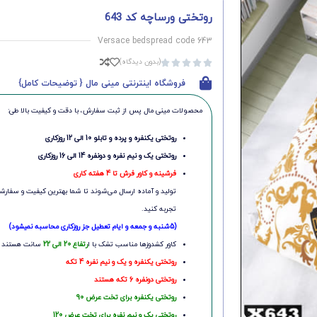
روتختی ورساچه کد 643
Versace bedspread code 643
(بدون دیدگاه)





فروشگاه اینترنتی مینی مال { توضیحات کامل}
محصولات مینی‌ مال پس از ثبت سفارش، با دقت و کیفیت بالا طی:
روتختی یکنفره و پرده و تابلو 10 الی 12 روزکاری
روتختی یک و نیم نفره و دونفره 14 الی 16 روزکاری
فرشینه و کاور فرش تا 4 هفته کاری
تولید و آماده ارسال می‌شوند تا شما بهترین کیفیت و سفارشی
تجربه کنید.
(5شنبه و جمعه و ایام تعطیل جز روزکاری محاسبه نمیشود)
کاور کشدوزها مناسب تشک با ا
رتفاع 20 الی 22
سانت هستند
روتختی یکنفره و یک و نیم نفره 4 تکه
روتختی دونفره 6 تکه هستند
روتختی یکنفره برای تخت عرض 90
روتختی یک و نیم نفره برای تخت عرض 120