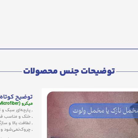
توضیحات جنس محصولات
توضیح کوتاه 
میکرو (Microfiber):
ـ پارچه‌ای سبک و ت
ـ خنک و مناسب فص
ـ لطافت بالا و سا
ـ چروک‌نمی‌شود و