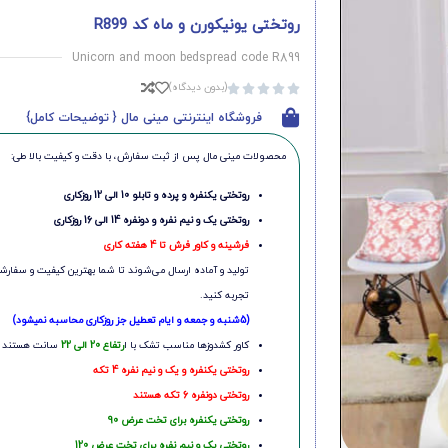
روتختی یونیکورن و ماه کد R899
Unicorn and moon bedspread code R899
(بدون دیدگاه)





فروشگاه اینترنتی مینی مال { توضیحات کامل}
محصولات مینی‌ مال پس از ثبت سفارش، با دقت و کیفیت بالا طی:
روتختی یکنفره و پرده و تابلو 10 الی 12 روزکاری
روتختی یک و نیم نفره و دونفره 14 الی 16 روزکاری
فرشینه و کاور فرش تا 4 هفته کاری
تولید و آماده ارسال می‌شوند تا شما بهترین کیفیت و سفارشی
تجربه کنید.
(5شنبه و جمعه و ایام تعطیل جز روزکاری محاسبه نمیشود)
کاور کشدوزها مناسب تشک با ا
رتفاع 20 الی 22
سانت هستند
روتختی یکنفره و یک و نیم نفره 4 تکه
روتختی دونفره 6 تکه هستند
روتختی یکنفره برای تخت عرض 90
روتختی یک و نیم نفره برای تخت عرض 120