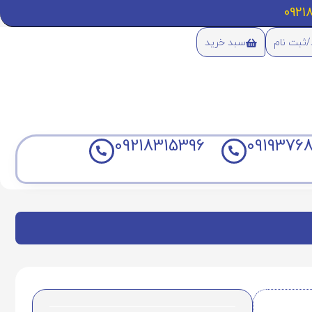
/ثبت نام
سبد خرید
09218315396
09193768