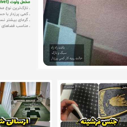
مخمل ولوت (Velvet):
ـ نازک‌ترین نوع مخ
ـ کمی پرزدار با 
ـ گرمای بیشتر نس
ـ مناسب فضاهای گ