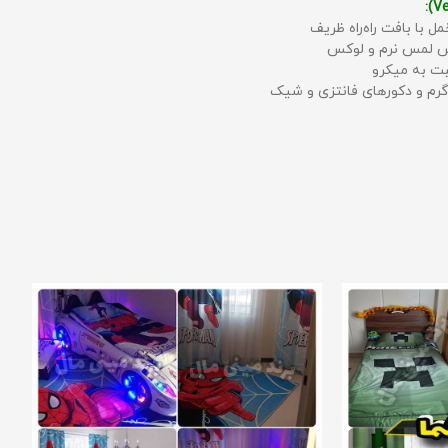
مل با بافت راه‌راه ظریف
حس لمس نرم و لوکس
بت به میکرو
رم و دکورهای فانتزی و شیک