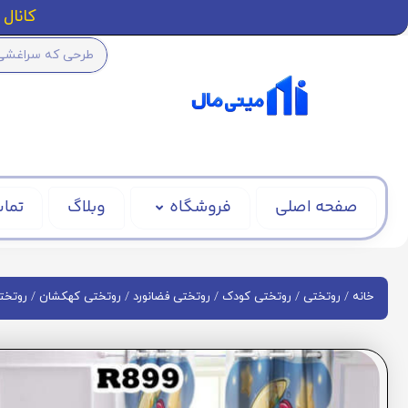
کانال ا
صفحه اصلی
فروشگاه
وبلاگ
تماس
/
/
/
/
/
خانه
روتختی
روتختی کودک
روتختی فضانورد
روتختی کهکشان
روتختی