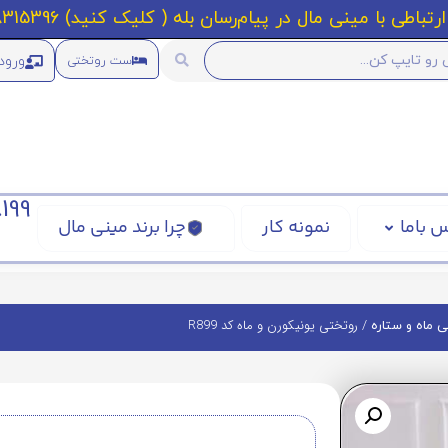
رتباطی با مینی مال در پیام‌رسان بله ( کلیک کنید) 09218315396
ورود
ست روتختی
199
 باما
نمونه کار
چرا برند مینی مال
/ روتختی یونیکورن و ماه کد R899
 ماه و ستاره