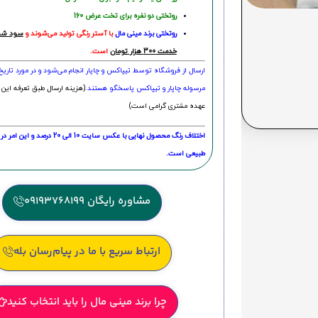
روتختی دو نفره برای تخت عرض 160
روتختی‌
برند مینی مال
با آستر رنگی تولید می‌شوند و
سود شما
خدمت 300 هزار تومان
است.
ارسال از فروشگاه توسط تیپاکس و چاپار انجام می‌شود و در مورد تاری
مرسوله چاپار و تیپاکس پاسخگو هستند.
(هزینه ارسال طبق تعرفه این 
عهده مشتری گرامی است)
اختلاف رنگ محصول نهایی با عکس سایت 10 الی 
طبیعی است.
مشاوره رایگان 09193768199
ارتباط سریع با ما در پیام‌رسان بله
چرا برند مینی مال را باید انتخاب کنید