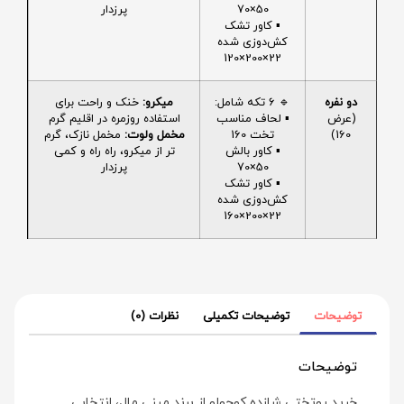
50×70
پرزدار
▪️ کاور تشک
کش‌دوزی شده
22×200×120
دو نفره
🔹 6 تکه شامل:
میکرو:
خنک و راحت برای
(عرض
▪️ لحاف مناسب
استفاده روزمره در اقلیم گرم
160)
تخت 160
مخمل ولوت:
مخمل نازک، گرم
▪️ کاور بالش
تر از میکرو، راه راه و کمی
50×70
پرزدار
▪️ کاور تشک
کش‌دوزی شده
22×200×160
توضیحات
توضیحات تکمیلی
نظرات (0)
توضیحات
خرید روتختی شازده کوچولو از برند مینی‌ مال، انتخابی