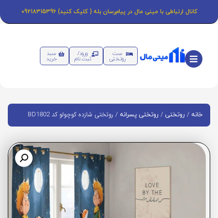
کانال ارتباطی با مینی مال در پیام‌رسان بله ( کلیک کنید) 09218315396
ست
ورود/
سبد
روتختی
ثبت نام
خرید
/
/
/ روتختی شازده کوچولو کد BD1802
خانه
روتختی
روتختی پسرانه