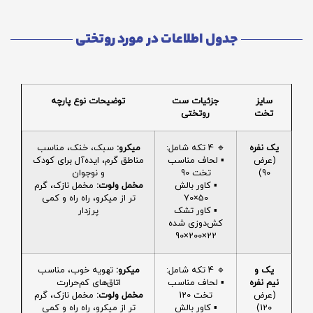
جدول اطلاعات در مورد روتختی
سایز
جزئیات ست
توضیحات نوع پارچه
تخت
روتختی
یک نفره
🔹 4 تکه شامل:
میکرو:
سبک، خنک، مناسب
(عرض
▪️ لحاف مناسب
مناطق گرم، ایده‌آل برای کودک
90)
تخت 90
و نوجوان
▪️ کاور بالش
مخمل ولوت:
مخمل نازک، گرم
50×70
تر از میکرو، راه راه و کمی
▪️ کاور تشک
پرزدار
کش‌دوزی شده
22×200×90
یک و
🔹 4 تکه شامل:
میکرو:
تهویه خوب، مناسب
نیم نفره
▪️ لحاف مناسب
اتاق‌های کم‌حرارت
(عرض
تخت 120
مخمل ولوت:
مخمل نازک، گرم
120)
▪️ کاور بالش
تر از میکرو، راه راه و کمی