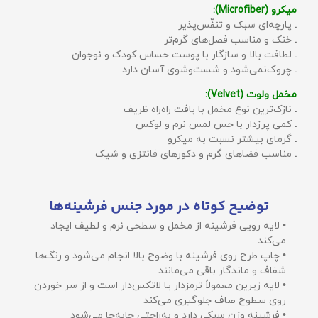
میکرو (Microfiber):
ـ پارچه‌ای سبک و تنفّس‌پذیر
ـ خنک و مناسب فصل‌های گرم‌تر
ـ لطافت بالا و سازگار با پوست حساس کودک و نوجوان
ـ چروک‌نمی‌شود و شست‌وشوی آسان دارد
مخمل ولوت (Velvet):
ـ نازک‌ترین نوع مخمل با بافت راه‌راه ظریف
ـ کمی پرزدار با حس لمس نرم و لوکس
ـ گرمای بیشتر نسبت به میکرو
ـ مناسب فضاهای گرم و دکورهای فانتزی و شیک
توضیح کوتاه در مورد جنس فرشینه‌ها
• لایه رویی فرشینه از مخمل و سطحی نرم و لطیف ایجاد
می‌کند
• چاپ طرح روی فرشینه با وضوح بالا انجام می‌شود و رنگ‌ها
شفاف و ماندگار باقی می‌مانند
• لایه زیرین معمولاً ترمزدار یا لاتکس‌دار است و از سر خوردن
روی سطوح صاف جلوگیری می‌کند
• فرشینه وزن سبکی دارد و به‌راحتی جابه‌جا می‌شود