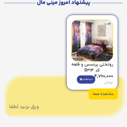
پیشنهاد امروز مینی مال
روتختی پرنسس و قلعه
کد B314
4,760,000
می‌خوامش
تومان
مشاهده همه
ورق بزنید لطفا