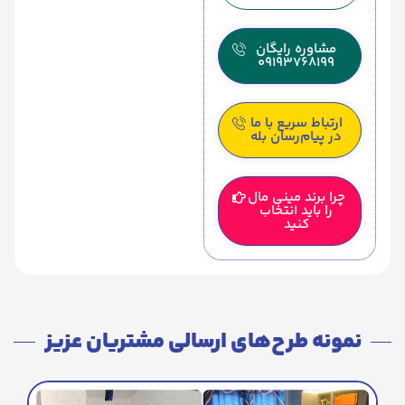
مشاوره رایگان
09193768199
ارتباط سریع با ما
در پیام‌رسان بله
چرا برند مینی مال
را باید انتخاب
کنید
نمونه طرح‌های ارسالی مشتریان عزیز