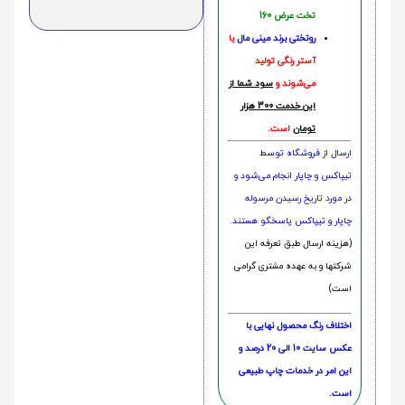
تخت عرض 160
روتختی‌
برند مینی مال
با
آستر رنگی تولید
می‌شوند و
سود شما از
این خدمت 300 هزار
تومان
است.
ارسال از فروشگاه توسط
تیپاکس و چاپار انجام می‌شود و
در مورد تاریخ رسیدن مرسوله
چاپار و تیپاکس پاسخگو هستند.
(هزینه ارسال طبق تعرفه این
شرکتها و به عهده مشتری گرامی
است)
اختلاف رنگ محصول نهایی با
عکس سایت 10 الی 20 درصد و
این امر در خدمات چاپ طبیعی
است.