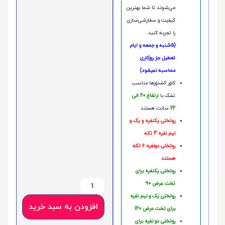
می‌شوند تا شما بهترین
کیفیت و سفارشی‌سازی
را تجربه کنید.
(5شنبه و جمعه و ایام
تعطیل جز روزکاری
محاسبه نمیشود)
کاور کشدوزها مناسب
تشک با ا
رتفاع 20 الی
22
سانت هستند
روتختی یکنفره و یک و
نیم نفره 4 تکه
روتختی دونفره 6 تکه
هستند
روتختی یکنفره برای
تخت عرض 90
روتختی یک و نیم نفره
افزودن به سبد خرید
برای تخت عرض 120
روتختی دو نفره برای