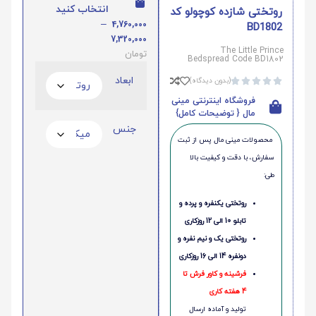
انتخاب کنید
روتختی شازده کوچولو کد
–
4,760,000
BD1802
7,320,000
The Little Prince
تومان
Bedspread Code BD1802
ابعاد
(بدون دیدگاه)





فروشگاه اینترنتی مینی
مال { توضیحات کامل}
جنس
محصولات مینی‌ مال پس از ثبت
سفارش، با دقت و کیفیت بالا
طی:
روتختی یکنفره و پرده و
تابلو 10 الی 12 روزکاری
روتختی یک و نیم نفره و
دونفره 14 الی 16 روزکاری
فرشینه و کاور فرش تا
4 هفته کاری
تولید و آماده ارسال