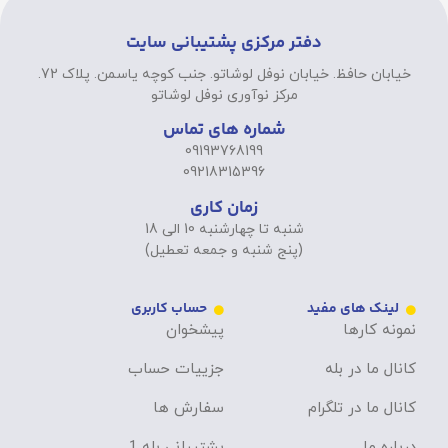
دفتر مرکزی پشتیبانی سایت
خیابان حافظ. خیابان نوفل لوشاتو. جنب کوچه یاسمن. پلاک 72.
مرکز نوآوری نوفل لوشاتو
شماره های تماس
09193768199
09218315396
زمان کاری
شنبه تا چهارشنبه 10 الی 18
(پنج شنبه و جمعه تعطیل)
لینک های مفید
حساب کاربری
نمونه کارها
پیشخوان
کانال ما در بله
جزییات حساب
کانال ما در تلگرام
سفارش ها
درباره ما
پشتیبانی بله 1