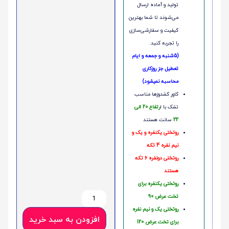
تولید و آماده ارسال
می‌شوند تا شما بهترین
کیفیت و سفارشی‌سازی
را تجربه کنید.
(5شنبه و جمعه و ایام
تعطیل جز روزکاری
محاسبه نمیشود)
کاور کشدوزها مناسب
تشک با ا
رتفاع 20 الی
22
سانت هستند
روتختی یکنفره و یک و
نیم نفره 4 تکه
روتختی دونفره 6 تکه
هستند
روتختی یکنفره برای
تخت عرض 90
روتختی یک و نیم نفره
افزودن به سبد خرید
برای تخت عرض 120