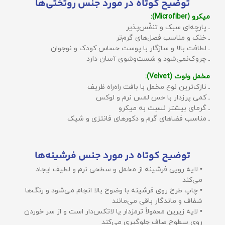
توضیح کوتاه در مورد جنس روتختی‌ها
میکرو (Microfiber):
ـ پارچه‌ای سبک و تنفّس‌پذیر
ـ خنک و مناسب فصل‌های گرم‌تر
ـ لطافت بالا و سازگار با پوست حساس کودک و نوجوان
ـ چروک‌نمی‌شود و شست‌وشوی آسان دارد
مخمل ولوت (Velvet):
ـ نازک‌ترین نوع مخمل با بافت راه‌راه ظریف
ـ کمی پرزدار با حس لمس نرم و لوکس
ـ گرمای بیشتر نسبت به میکرو
ـ مناسب فضاهای گرم و دکورهای فانتزی و شیک
توضیح کوتاه در مورد جنس فرشینه‌ها
• لایه رویی فرشینه از مخمل و سطحی نرم و لطیف ایجاد
می‌کند
• چاپ طرح روی فرشینه با وضوح بالا انجام می‌شود و رنگ‌ها
شفاف و ماندگار باقی می‌مانند
• لایه زیرین معمولاً ترمزدار یا لاتکس‌دار است و از سر خوردن
روی سطوح صاف جلوگیری می‌کند