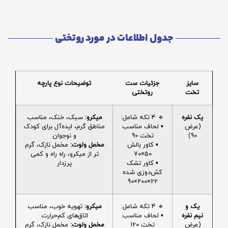
جدول اطلاعات در مورد روتختی
سایز
جزئیات ست
توضیحات نوع پارچه
تخت
روتختی
یک نفره
🔹 4 تکه شامل:
میکرو:
سبک، خنک، مناسب
(عرض
▪️ لحاف مناسب
مناطق گرم، ایده‌آل برای کودک
90)
تخت 90
و نوجوان
▪️ کاور بالش
مخمل ولوت:
مخمل نازک، گرم
50×70
تر از میکرو، راه راه و کمی
▪️ کاور تشک
پرزدار
کش‌دوزی شده
22×200×90
یک و
🔹 4 تکه شامل:
میکرو:
تهویه خوب، مناسب
نیم نفره
▪️ لحاف مناسب
اتاق‌های کم‌حرارت
(عرض
تخت 120
مخمل ولوت:
مخمل نازک، گرم