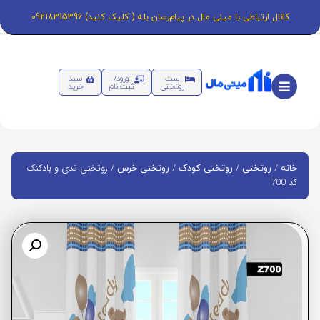
کانال ارتباطی با مینی مال در پیام‌رسان بله ( کلیک کنید) 09218315396
ست
ورود/
سبد
روتختی
ثبت نام
خرید
/
/
/
/ روتختی تدی و بادکنک
خانه
روتختی
روتختی کودک
روتختی خرس
کد 700