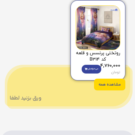
روتختی پرنسس و قلعه
کد B314
4,760,000
می‌خوامش
تومان
مشاهده همه
ورق بزنید لطفا