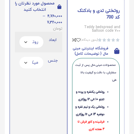
محصول مورد نظرتان را
انتخاب کنید
روتختی تدی و بادکنک
–
4,760,000
کد 700
7,320,000
Teddy bedspread and
تومان
balloon code 700
ابعاد
(بدون دیدگاه)





فروشگاه اینترنتی مینی
مال { توضیحات کامل}
جنس
محصولات مینی‌ مال پس از ثبت
سفارش، با دقت و کیفیت بالا
طی:
روتختی یکنفره و پرده و
تابلو 10 الی 12 روزکاری
روتختی یک و نیم نفره و
دونفره 14 الی 16 روزکاری
فرشینه و کاور فرش تا
4 هفته کاری