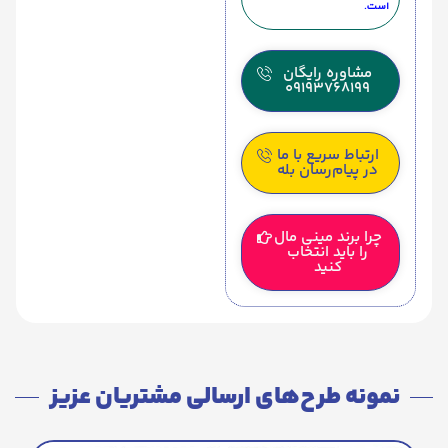
است.
مشاوره رایگان
09193768199
ارتباط سریع با ما
در پیام‌رسان بله
چرا برند مینی مال
را باید انتخاب
کنید
نمونه طرح‌های ارسالی مشتریان عزیز