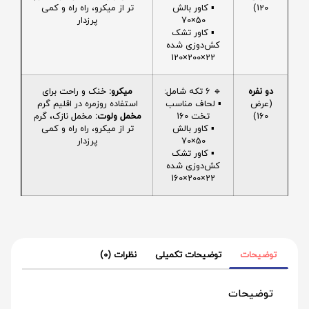
120)
▪️ کاور بالش
تر از میکرو، راه راه و کمی
50×70
پرزدار
▪️ کاور تشک
کش‌دوزی شده
22×200×120
دو نفره
🔹 6 تکه شامل:
میکرو:
خنک و راحت برای
(عرض
▪️ لحاف مناسب
استفاده روزمره در اقلیم گرم
160)
تخت 160
مخمل ولوت:
مخمل نازک، گرم
▪️ کاور بالش
تر از میکرو، راه راه و کمی
50×70
پرزدار
▪️ کاور تشک
کش‌دوزی شده
22×200×160
توضیحات
توضیحات تکمیلی
نظرات (0)
توضیحات