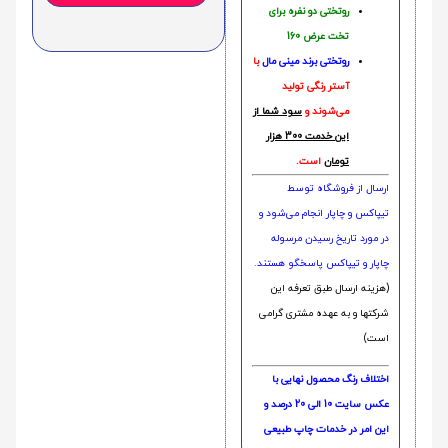
روتختی دو نفره برای
تخت عرض 160
روتختی‌
برند مینی مال
با
آستر رنگی تولید
می‌شوند و
سود شما از
این خدمت 300 هزار
تومان
است.
ارسال از فروشگاه توسط
تیپاکس و چاپار انجام می‌شود و
در مورد تاریخ رسیدن مرسوله
چاپار و تیپاکس پاسخگو هستند.
(هزینه ارسال طبق تعرفه این
شرکتها و به عهده مشتری گرامی
است)
اختلاف رنگ محصول نهایی با
عکس سایت 10 الی 20 درصد و
این امر در خدمات چاپ طبیعی