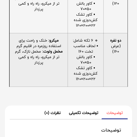
120)
▪️ کاور بالش
تر از میکرو، راه راه و کمی
50×70
پرزدار
▪️ کاور تشک
کش‌دوزی شده
22×200×120
دو نفره
🔹 6 تکه شامل:
میکرو:
خنک و راحت برای
(عرض
▪️ لحاف مناسب
استفاده روزمره در اقلیم گرم
160)
تخت 160
مخمل ولوت:
مخمل نازک، گرم
▪️ کاور بالش
تر از میکرو، راه راه و کمی
50×70
پرزدار
▪️ کاور تشک
کش‌دوزی شده
22×200×160
توضیحات
توضیحات تکمیلی
نظرات (0)
توضیحات