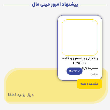
پیشنهاد امروز مینی مال
روتختی پرنسس و قلعه
کد B314
4,760,000
می‌خوامش
تومان
مشاهده همه
ورق بزنید لطفا