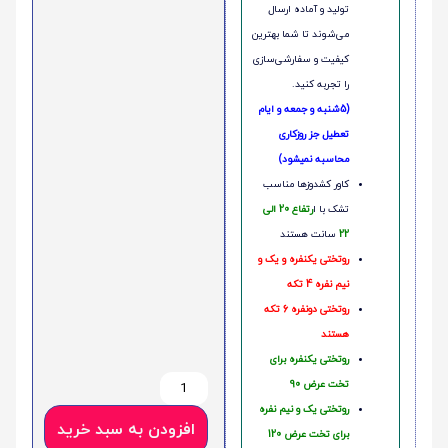
تولید و آماده ارسال
می‌شوند تا شما بهترین
کیفیت و سفارشی‌سازی
را تجربه کنید.
(5شنبه و جمعه و ایام
تعطیل جز روزکاری
محاسبه نمیشود)
کاور کشدوزها مناسب
تشک با ا
رتفاع 20 الی
22
سانت هستند
روتختی یکنفره و یک و
نیم نفره 4 تکه
روتختی دونفره 6 تکه
هستند
روتختی یکنفره برای
تخت عرض 90
روتختی یک و نیم نفره
افزودن به سبد خرید
برای تخت عرض 120