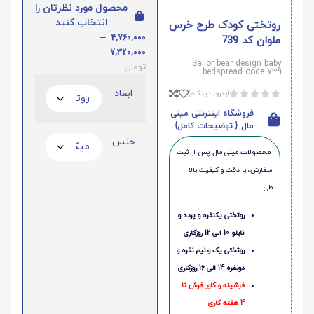
محصول مورد نظرتان را
انتخاب کنید
روتختی کودک طرح خرس
–
4,760,000
ملوان کد 739
7,320,000
Sailor bear design baby
تومان
bedspread code 739
ابعاد
(بدون دیدگاه)





فروشگاه اینترنتی مینی
مال { توضیحات کامل}
جنس
محصولات مینی‌ مال پس از ثبت
سفارش، با دقت و کیفیت بالا
طی:
روتختی یکنفره و پرده و
تابلو 10 الی 12 روزکاری
روتختی یک و نیم نفره و
دونفره 14 الی 16 روزکاری
فرشینه و کاور فرش تا
4 هفته کاری