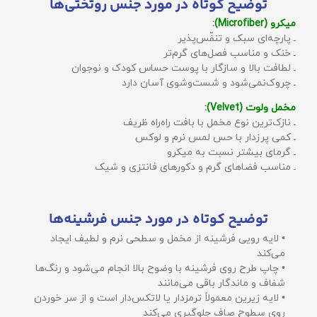
توضیح کوتاه در مورد جنس روتختی‌ها
میکرو (Microfiber):
ـ پارچه‌ای سبک و تنفّس‌پذیر
ـ خنک و مناسب فصل‌های گرم‌تر
ـ لطافت بالا و سازگار با پوست حساس کودک و نوجوان
ـ چروک‌نمی‌شود و شست‌وشوی آسان دارد
مخمل ولوت (Velvet):
ـ نازک‌ترین نوع مخمل با بافت راه‌راه ظریف
ـ کمی پرزدار با حس لمس نرم و لوکس
ـ گرمای بیشتر نسبت به میکرو
ـ مناسب فضاهای گرم و دکورهای فانتزی و شیک
توضیح کوتاه در مورد جنس فرشینه‌ها
• لایه رویی فرشینه از مخمل و سطحی نرم و لطیف ایجاد
می‌کند
• چاپ طرح روی فرشینه با وضوح بالا انجام می‌شود و رنگ‌ها
شفاف و ماندگار باقی می‌مانند
• لایه زیرین معمولاً ترمزدار یا لاتکس‌دار است و از سر خوردن
روی سطوح صاف جلوگیری می‌کند