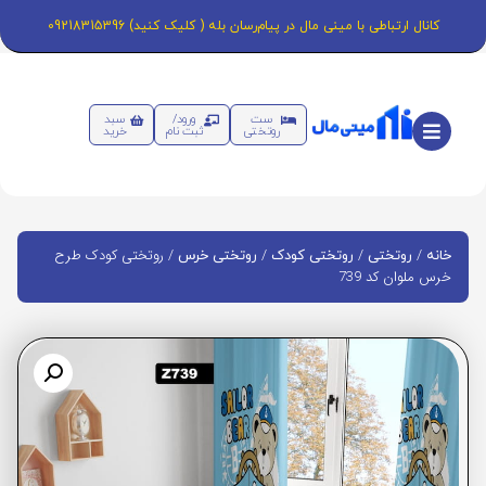
کانال ارتباطی با مینی مال در پیام‌رسان بله ( کلیک کنید) 09218315396
ست
ورود/
سبد
روتختی
ثبت نام
خرید
/
/
/
/ روتختی کودک طرح
خانه
روتختی
روتختی کودک
روتختی خرس
خرس ملوان کد 739