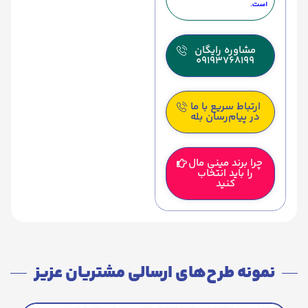
است.
مشاوره رایگان
09193768199
ارتباط سریع با ما
در پیام‌رسان بله
چرا برند مینی مال
را باید انتخاب
کنید
نمونه طرح‌های ارسالی مشتریان عزیز