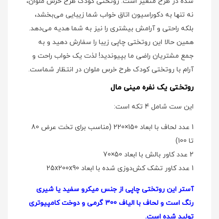
شده در طرح متغیر است. روتختی کودک طرح خرس ملوان،
نه تنها به دکوراسیون اتاق خواب شما زیبایی می‌بخشد،
بلکه راحتی و آرامش بیشتری را نیز به شما هدیه می‌دهد.
همین حالا این روتختی چاپی زیبا را سفارش دهید و به
جمع مشتریان راضی ما بپیوندید! لذت یک خواب راحت و
آرام با روتختی کودک طرح خرس ملوان در انتظار شماست.
روتختی یک نفره مینی مال
این ست شامل 4 تکه است:
1 عدد لحاف با ابعاد 150×220 (مناسب برای تخت عرض 80
تا 100)
2 عدد کاور بالش با ابعاد 50×70
1 عدد کاور تشک کش‌دوزی شده با ابعاد 25x200x90
آستر این روتختی چاپی از جنس میکرو سفید یا شیری
رنگ است و لحاف با الیاف 300 گرمی و دوخت کامپیوتری
تولید شده است.