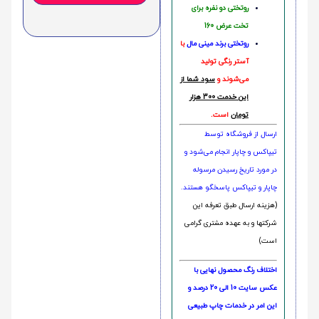
روتختی دو نفره برای
تخت عرض 160
روتختی‌
برند مینی مال
با
آستر رنگی تولید
می‌شوند و
سود شما از
این خدمت 300 هزار
تومان
است.
ارسال از فروشگاه توسط
تیپاکس و چاپار انجام می‌شود و
در مورد تاریخ رسیدن مرسوله
چاپار و تیپاکس پاسخگو هستند.
(هزینه ارسال طبق تعرفه این
شرکتها و به عهده مشتری گرامی
است)
اختلاف رنگ محصول نهایی با
عکس سایت 10 الی 20 درصد و
این امر در خدمات چاپ طبیعی