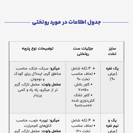
جدول اطلاعات در مورد روتختی
سایز
جزئیات ست
توضیحات نوع پارچه
تخت
روتختی
یک نفره
🔹 4 تکه شامل:
میکرو:
سبک، خنک، مناسب
(عرض
▪️ لحاف مناسب
مناطق گرم، ایده‌آل برای کودک
90)
تخت 90
و نوجوان
▪️ کاور بالش
مخمل ولوت:
مخمل نازک، گرم
50×70
تر از میکرو، راه راه و کمی
▪️ کاور تشک
پرزدار
کش‌دوزی شده
22×200×90
یک و
🔹 4 تکه شامل:
میکرو:
تهویه خوب، مناسب
نیم نفره
▪️ لحاف مناسب
اتاق‌های کم‌حرارت
(عرض
تخت 120
مخمل ولوت:
مخمل نازک، گرم