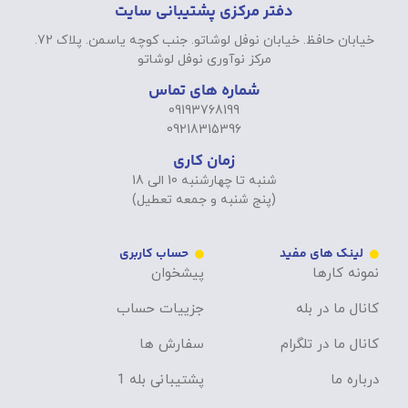
دفتر مرکزی پشتیبانی سایت
خیابان حافظ. خیابان نوفل لوشاتو. جنب کوچه یاسمن. پلاک 72.
مرکز نوآوری نوفل لوشاتو
شماره های تماس
09193768199
09218315396
زمان کاری
شنبه تا چهارشنبه 10 الی 18
(پنج شنبه و جمعه تعطیل)
لینک های مفید
حساب کاربری
نمونه کارها
پیشخوان
کانال ما در بله
جزییات حساب
کانال ما در تلگرام
سفارش ها
درباره ما
پشتیبانی بله 1