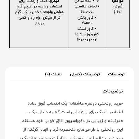
دو نفره
🔹 6 تکه شامل:
میکرو:
خنک و راحت برای
(عرض
▪️ لحاف مناسب
استفاده روزمره در اقلیم گرم
160)
تخت 160
مخمل ولوت:
مخمل نازک، گرم
▪️ کاور بالش
تر از میکرو، راه راه و کمی
50×70
پرزدار
▪️ کاور تشک
کش‌دوزی شده
22×200×160
توضیحات
توضیحات تکمیلی
نظرات (0)
توضیحات
خرید روتختی دونفره عاشقانه یک انتخاب فوق‌العاده
لطیف و شیک برای زوج‌هایی است که به دنبال ترکیب
مدرنیته و زیبایی در دکوراسیون اتاق خواب خود هستند.
این روتختی با طراحی‌های منحصربه‌فرد و الهام گرفته از
برند مینی مال، فضایی سرشار از ظرافت و حس رمانتیک را