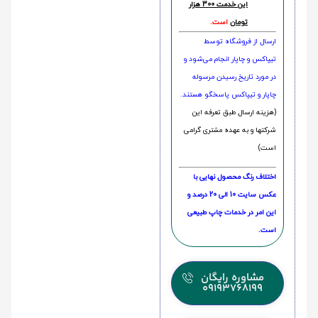
این خدمت 300 هزار
تومان
است.
ارسال از فروشگاه توسط
تیپاکس و چاپار انجام می‌شود و
در مورد تاریخ رسیدن مرسوله
چاپار و تیپاکس پاسخگو هستند.
(هزینه ارسال طبق تعرفه این
شرکتها و به عهده مشتری گرامی
است)
اختلاف رنگ محصول نهایی با
عکس سایت 10 الی 20 درصد و
این امر در خدمات چاپ طبیعی
است.
مشاوره رایگان
09193768199