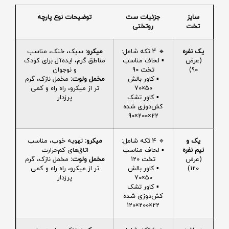
سایز
جزئیات ست
توضیحات نوع پارچه
تخت
روتختی
یک نفره
🔹 4 تکه شامل:
میکرو:
سبک، خنک، مناسب
(عرض
▪️ لحاف مناسب
مناطق گرم، ایده‌آل برای کودک
90)
تخت 90
و نوجوان
▪️ کاور بالش
مخمل ولوت:
مخمل نازک، گرم
50×70
تر از میکرو، راه راه و کمی
▪️ کاور تشک
پرزدار
کش‌دوزی شده
22×200×90
یک و
🔹 4 تکه شامل:
میکرو:
تهویه خوب، مناسب
نیم نفره
▪️ لحاف مناسب
اتاق‌های کم‌حرارت
(عرض
تخت 120
مخمل ولوت:
مخمل نازک، گرم
120)
▪️ کاور بالش
تر از میکرو، راه راه و کمی
50×70
پرزدار
▪️ کاور تشک
کش‌دوزی شده
22×200×120