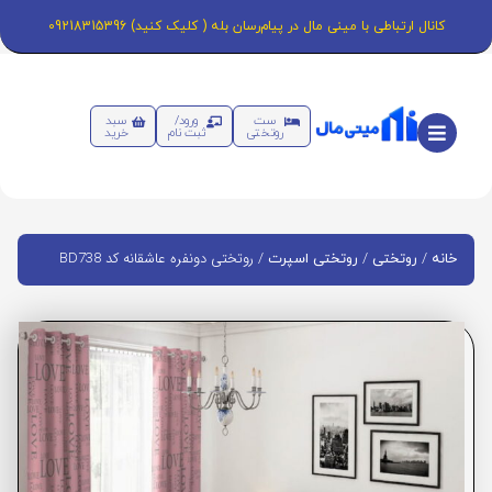
کانال ارتباطی با مینی مال در پیام‌رسان بله ( کلیک کنید) 09218315396
ست
ورود/
سبد
روتختی
ثبت نام
خرید
/
/
/ روتختی دونفره عاشقانه کد BD738
خانه
روتختی
روتختی اسپرت