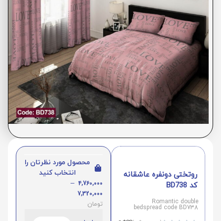
محصول مورد نظرتان را
انتخاب کنید
روتختی دونفره عاشقانه
–
4,760,000
کد BD738
7,320,000
Romantic double
تومان
bedspread code BD738