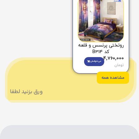
روتختی پرنسس و قلعه
کد B314
4,760,000
می‌خوامش
تومان
مشاهده همه
ورق بزنید لطفا