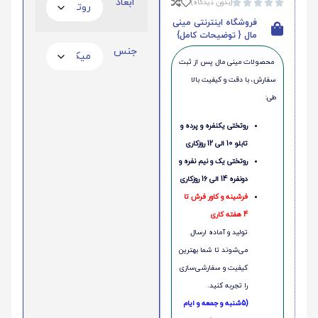
ابعاد
(بدون دیدگاه)





فروشگاه اینترنتی مینی
مال { توضیحات کامل}
جنس
محصولات مینی‌ مال پس از ثبت
سفارش، با دقت و کیفیت بالا
طی:
روتختی یکنفره و پرده و
تابلو 10 الی 12 روزکاری
روتختی یک و نیم نفره و
دونفره 14 الی 16 روزکاری
فرشینه و کاور فرش تا
4 هفته کاری
تولید و آماده ارسال
می‌شوند تا شما بهترین
کیفیت و سفارشی‌سازی
را تجربه کنید.
(5شنبه و جمعه و ایام