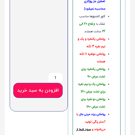
تعطیل جز روزکاری
محاسبه نمیشود)
کاور کشدوزها مناسب
تشک با ا
رتفاع 20 الی
22
سانت هستند
روتختی یکنفره و یک و
نیم نفره 4 تکه
روتختی دونفره 6 تکه
هستند
روتختی یکنفره برای
تخت عرض 90
روتختی یک و نیم نفره
افزودن به سبد خرید
برای تخت عرض 120
روتختی دو نفره برای
تخت عرض 160
روتختی‌
برند مینی مال
با
آستر رنگی تولید
می‌شوند و
سود شما از