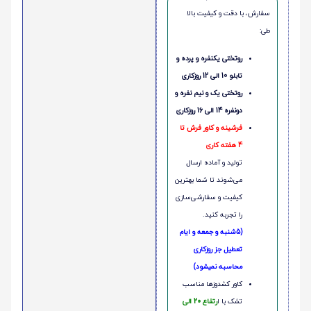
سفارش، با دقت و کیفیت بالا
طی:
روتختی یکنفره و پرده و
تابلو 10 الی 12 روزکاری
روتختی یک و نیم نفره و
دونفره 14 الی 16 روزکاری
فرشینه و کاور فرش تا
4 هفته کاری
تولید و آماده ارسال
می‌شوند تا شما بهترین
کیفیت و سفارشی‌سازی
را تجربه کنید.
(5شنبه و جمعه و ایام
تعطیل جز روزکاری
محاسبه نمیشود)
کاور کشدوزها مناسب
تشک با ا
رتفاع 20 الی