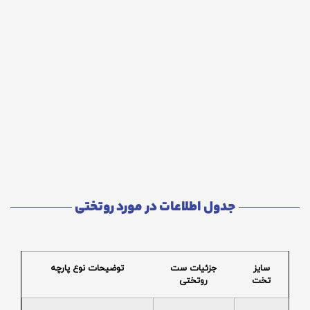
جدول اطلاعات در مورد روتختی
سایز
جزئیات ست
توضیحات نوع پارچه
تخت
روتختی