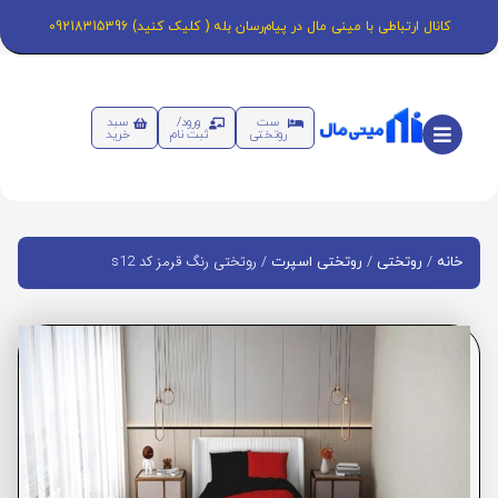
کانال ارتباطی با مینی مال در پیام‌رسان بله ( کلیک کنید) 09218315396
ست
ورود/
سبد
روتختی
ثبت نام
خرید
/
/
/ روتختی رنگ قرمز کد s12
خانه
روتختی
روتختی اسپرت