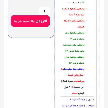
22
سانت هستند
روتختی یکنفره و یک و
نیم نفره 4 تکه
افزودن به سبد خرید
روتختی دونفره 6 تکه
هستند
روتختی یکنفره برای
تخت عرض 90
روتختی یک و نیم نفره
برای تخت عرض 120
روتختی دو نفره برای
تخت عرض 160
روتختی‌
برند مینی مال
با
آستر رنگی تولید
می‌شوند و
سود شما از
این خدمت 300 هزار
تومان
است.
ارسال از فروشگاه توسط
تیپاکس و چاپار انجام می‌شود و