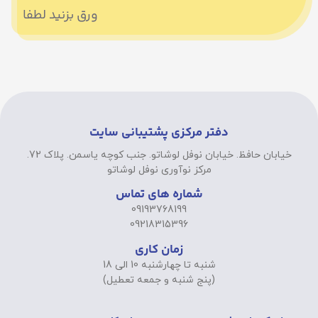
ورق بزنید لطفا
دفتر مرکزی پشتیبانی سایت
خیابان حافظ. خیابان نوفل لوشاتو. جنب کوچه یاسمن. پلاک 72.
مرکز نوآوری نوفل لوشاتو
شماره های تماس
09193768199
09218315396
زمان کاری
شنبه تا چهارشنبه 10 الی 18
(پنج شنبه و جمعه تعطیل)