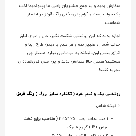
سفارش بدید و به جمع مشتریان راضی ما بپیوندید! لذت
یک خواب راحت و آرام با
روتختی رنگ قرمز
در انتظار
شماست.
اجازه بدید که این روتختی شگفت‌انگیز، حال و هوای اتاق
خواب شما رو تغییر بده و هر صبح با دیدن طرح زیبا و
انرژی‌بخش اون، لبخند به لب‌هاتون بیاره. منتظر چی
هستید؟ همین حالا سفارش بدید و این حس فوق‌العاده رو
تجربه کنید!
روتختی یک و نیم نفره ( تکنفره سایز بزرگ )
رنگ قرمز
:
4 تیکه شامل:
1 عدد لحاف ابعاد : 165*235
( مناسب برای تخت
عرض 120 ) *پارچه ترک
2 عدد کاور بالشت ابعاد : 50*70