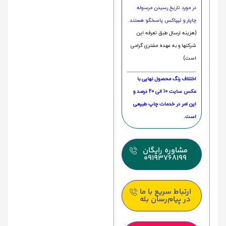
در مورد تاریخ رسیدن مرسوله
چاپار و تیپاکس پاسخگو هستند.
(هزینه ارسال طبق تعرفه این
شرکتها و به عهده مشتری گرامی
است)
اختلاف رنگ محصول نهایی با
عکس سایت 10 الی 20 درصد و
این امر در خدمات چاپ طبیعی
است.
مشاوره رایگان
09193768199
ارتباط سریع با ما
در پیام‌رسان بله