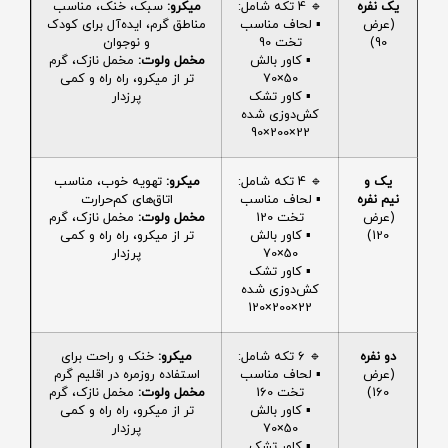
یک نفره
🔹 4 تکه شامل:
میکرو:
سبک، خنک، مناسب
(عرض
▪️ لحاف مناسب
مناطق گرم، ایده‌آل برای کودک
90)
تخت 90
و نوجوان
▪️ کاور بالش
مخمل ولوت:
مخمل نازک، گرم
50×70
تر از میکرو، راه راه و کمی
▪️ کاور تشک
پرزدار
کش‌دوزی شده
22×200×90
یک و
🔹 4 تکه شامل:
میکرو:
تهویه خوب، مناسب
نیم نفره
▪️ لحاف مناسب
اتاق‌های کم‌حرارت
(عرض
تخت 120
مخمل ولوت:
مخمل نازک، گرم
120)
▪️ کاور بالش
تر از میکرو، راه راه و کمی
50×70
پرزدار
▪️ کاور تشک
کش‌دوزی شده
22×200×120
دو نفره
🔹 6 تکه شامل:
میکرو:
خنک و راحت برای
(عرض
▪️ لحاف مناسب
استفاده روزمره در اقلیم گرم
160)
تخت 160
مخمل ولوت:
مخمل نازک، گرم
▪️ کاور بالش
تر از میکرو، راه راه و کمی
50×70
پرزدار
▪️ کاور تشک