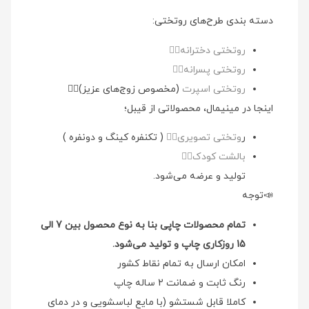
دسته بندی طرح‌های روتختی:
روتختی دخترانه👉🏻
روتختی پسرانه👉🏻
روتختی اسپرت
(مخصوص زوج‌های عزیز)👉🏻
اینجا در مینیمال، محصولاتی از قیبل؛
ر
وتختی تصویری👉🏻
( تکنفره کینگ و دونفره )
بالشت کودک👉🏻
تولید و عرضه می‌شود.
📣توجه
تمام محصولات چاپی بنا به نوع محصول بین 7 الی
15 روزکاری چاپ و تولید می‌شود.
امکان ارسال به تمام نقاط کشور
رنگ ثابت و ضمانت 2 ساله چاپ
کاملا قابل شستشو (با مایع لباسشویی و در دمای