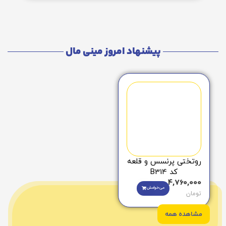
پیشنهاد امروز مینی مال
روتختی پرنسس و قلعه
کد B314
4,760,000
می‌خوامش
تومان
مشاهده همه