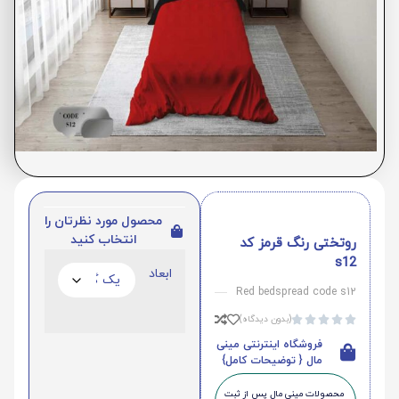
محصول مورد نظرتان را
انتخاب کنید
روتختی رنگ قرمز کد
s12
ابعاد
Red bedspread code s12
(بدون دیدگاه)





فروشگاه اینترنتی مینی
مال { توضیحات کامل}
محصولات مینی‌ مال پس از ثبت