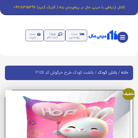
کانال ارتباطی با مینی مال در پیام‌رسان بله ( کلیک کنید) 09218315396
ست
ورود/
سبد
روتختی
ثبت نام
خرید
/
/ بالشت کودک طرح خرگوش کد P103
خانه
بالش کودک
تخفیف!