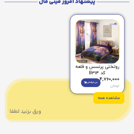
پیشنهاد امروز مینی مال
روتختی پرنسس و قلعه
کد B314
4,760,000
می‌خوامش
تومان
مشاهده همه
ورق بزنید لطفا