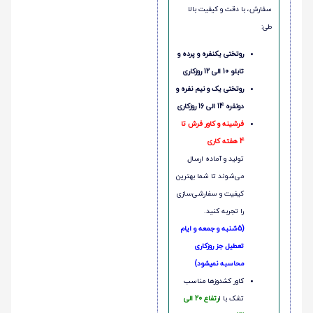
سفارش، با دقت و کیفیت بالا
طی:
روتختی یکنفره و پرده و
تابلو 10 الی 12 روزکاری
روتختی یک و نیم نفره و
دونفره 14 الی 16 روزکاری
فرشینه و کاور فرش تا
4 هفته کاری
تولید و آماده ارسال
می‌شوند تا شما بهترین
کیفیت و سفارشی‌سازی
را تجربه کنید.
(5شنبه و جمعه و ایام
تعطیل جز روزکاری
محاسبه نمیشود)
کاور کشدوزها مناسب
تشک با ا
رتفاع 20 الی