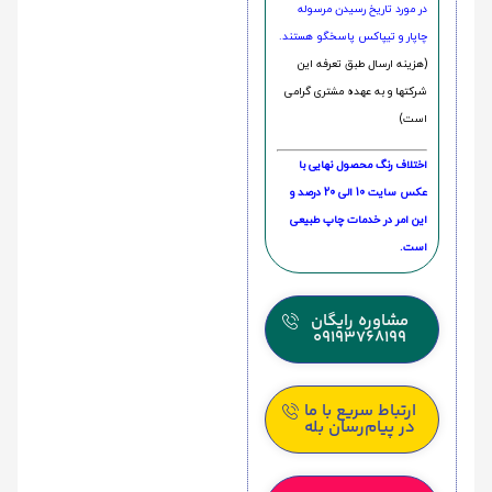
در مورد تاریخ رسیدن مرسوله
چاپار و تیپاکس پاسخگو هستند.
(هزینه ارسال طبق تعرفه این
شرکتها و به عهده مشتری گرامی
است)
اختلاف رنگ محصول نهایی با
عکس سایت 10 الی 20 درصد و
این امر در خدمات چاپ طبیعی
است.
مشاوره رایگان
09193768199
ارتباط سریع با ما
در پیام‌رسان بله