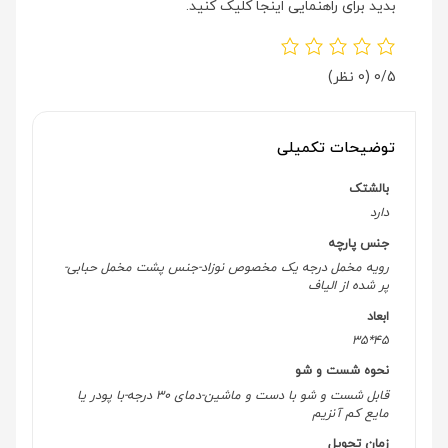
بدید برای راهنمایی اینجا کلیک کنید.
0/5
(0 نظر)
توضیحات تکمیلی
بالشتک
دارد
جنس پارچه
رویه مخمل درجه یک مخصوص نوزاد-جنس پشت مخمل حبابی-
پر شده از الیاف
ابعاد
45*35
نحوه شست و شو
قابل شست و شو با دست و ماشین-دمای 30 درجه-با پودر یا
مایع کم آنزیم
زمان تحویل