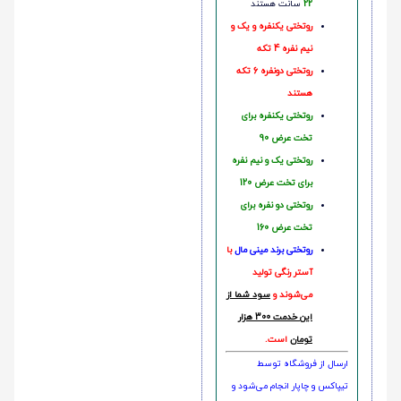
22
سانت هستند
روتختی یکنفره و یک و
نیم نفره 4 تکه
روتختی دونفره 6 تکه
هستند
روتختی یکنفره برای
تخت عرض 90
روتختی یک و نیم نفره
برای تخت عرض 120
روتختی دو نفره برای
تخت عرض 160
روتختی‌
برند مینی مال
با
آستر رنگی تولید
می‌شوند و
سود شما از
این خدمت 300 هزار
تومان
است.
ارسال از فروشگاه توسط
تیپاکس و چاپار انجام می‌شود و