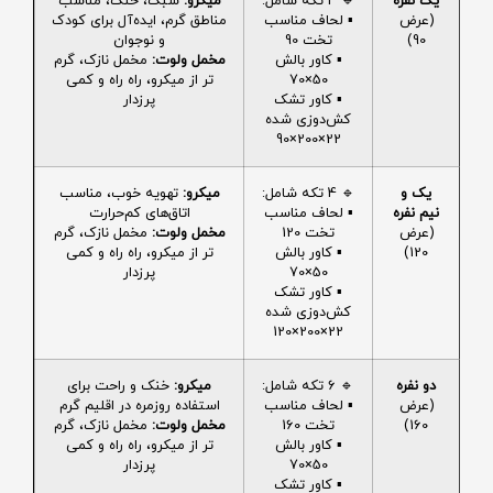
یک نفره
🔹 4 تکه شامل:
میکرو:
سبک، خنک، مناسب
(عرض
▪️ لحاف مناسب
مناطق گرم، ایده‌آل برای کودک
90)
تخت 90
و نوجوان
▪️ کاور بالش
مخمل ولوت:
مخمل نازک، گرم
50×70
تر از میکرو، راه راه و کمی
▪️ کاور تشک
پرزدار
کش‌دوزی شده
22×200×90
یک و
🔹 4 تکه شامل:
میکرو:
تهویه خوب، مناسب
نیم نفره
▪️ لحاف مناسب
اتاق‌های کم‌حرارت
(عرض
تخت 120
مخمل ولوت:
مخمل نازک، گرم
120)
▪️ کاور بالش
تر از میکرو، راه راه و کمی
50×70
پرزدار
▪️ کاور تشک
کش‌دوزی شده
22×200×120
دو نفره
🔹 6 تکه شامل:
میکرو:
خنک و راحت برای
(عرض
▪️ لحاف مناسب
استفاده روزمره در اقلیم گرم
160)
تخت 160
مخمل ولوت:
مخمل نازک، گرم
▪️ کاور بالش
تر از میکرو، راه راه و کمی
50×70
پرزدار
▪️ کاور تشک