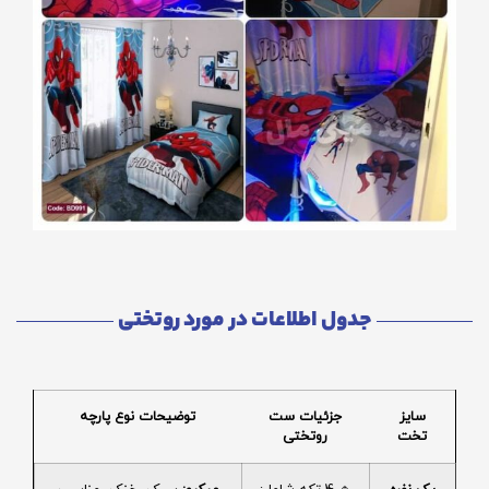
جدول اطلاعات در مورد روتختی
سایز
جزئیات ست
توضیحات نوع پارچه
تخت
روتختی