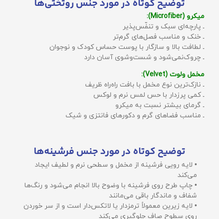
توضیح کوتاه در مورد جنس روتختی‌ها
میکرو (Microfiber):
ـ پارچه‌ای سبک و تنفّس‌پذیر
ـ خنک و مناسب فصل‌های گرم‌تر
ـ لطافت بالا و سازگار با پوست حساس کودک و نوجوان
ـ چروک‌نمی‌شود و شست‌وشوی آسان دارد
مخمل ولوت (Velvet):
ـ نازک‌ترین نوع مخمل با بافت راه‌راه ظریف
ـ کمی پرزدار با حس لمس نرم و لوکس
ـ گرمای بیشتر نسبت به میکرو
ـ مناسب فضاهای گرم و دکورهای فانتزی و شیک
توضیح کوتاه در مورد جنس فرشینه‌ها
• لایه رویی فرشینه از مخمل و سطحی نرم و لطیف ایجاد
می‌کند
• چاپ طرح روی فرشینه با وضوح بالا انجام می‌شود و رنگ‌ها
شفاف و ماندگار باقی می‌مانند
• لایه زیرین معمولاً ترمزدار یا لاتکس‌دار است و از سر خوردن
روی سطوح صاف جلوگیری می‌کند