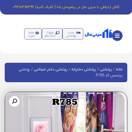
کانال ارتباطی با مینی مال در پیام‌رسان بله ( کلیک کنید) 09218315396
ست
ورود/
سبد
روتختی
ثبت نام
خرید
/
/
/
/ روتختی
خانه
روتختی
روتختی دخترانه
روتختی دختر خجالتی
پرنسس کد R785