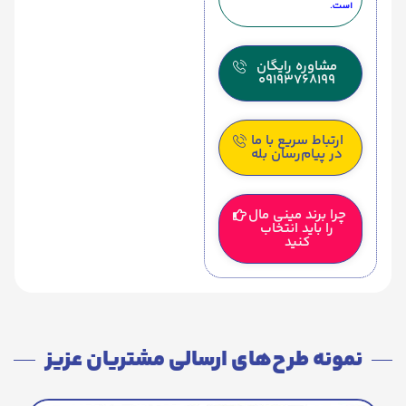
است.
مشاوره رایگان
09193768199
ارتباط سریع با ما
در پیام‌رسان بله
چرا برند مینی مال
را باید انتخاب
کنید
نمونه طرح‌های ارسالی مشتریان عزیز