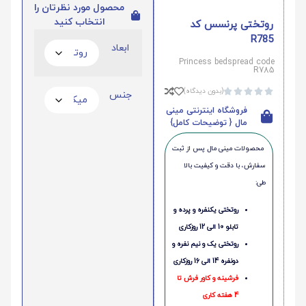
محصول مورد نظرتان را
انتخاب کنید
روتختی پرنسس کد
R785
ابعاد
Princess bedspread code
R785
(بدون دیدگاه)





جنس
فروشگاه اینترنتی مینی
مال { توضیحات کامل}
محصولات مینی‌ مال پس از ثبت
سفارش، با دقت و کیفیت بالا
طی:
روتختی یکنفره و پرده و
تابلو 10 الی 12 روزکاری
روتختی یک و نیم نفره و
دونفره 14 الی 16 روزکاری
فرشینه و کاور فرش تا
4 هفته کاری