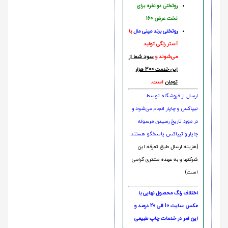
روتختی دو نفره برای
تخت عرض 160
روتختی‌
برند مینی مال
با
آستر رنگی تولید
می‌شوند و
سود شما از
این خدمت 300 هزار
تومان
است.
ارسال از فروشگاه توسط
تیپاکس و چاپار انجام می‌شود و
در مورد تاریخ رسیدن مرسوله
چاپار و تیپاکس پاسخگو هستند.
(هزینه ارسال طبق تعرفه این
شرکتها و به عهده مشتری گرامی
است)
اختلاف رنگ محصول نهایی با
عکس سایت 10 الی 20 درصد و
این امر در خدمات چاپ طبیعی