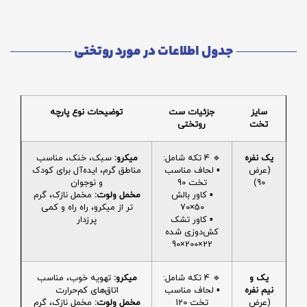
جدول اطلاعات در مورد روتختی
سایز
جزئیات ست
توضیحات نوع پارچه
تخت
روتختی
یک نفره
🔹 4 تکه شامل:
میکرو:
سبک، خنک، مناسب
(عرض
▪️ لحاف مناسب
مناطق گرم، ایده‌آل برای کودک
90)
تخت 90
و نوجوان
▪️ کاور بالش
مخمل ولوت:
مخمل نازک، گرم
50×70
تر از میکرو، راه راه و کمی
▪️ کاور تشک
پرزدار
کش‌دوزی شده
22×200×90
یک و
🔹 4 تکه شامل:
میکرو:
تهویه خوب، مناسب
نیم نفره
▪️ لحاف مناسب
اتاق‌های کم‌حرارت
(عرض
تخت 120
مخمل ولوت:
مخمل نازک، گرم