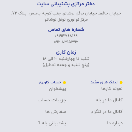
دفتر مرکزی پشتیبانی سایت
خیابان حافظ. خیابان نوفل لوشاتو. جنب کوچه یاسمن. پلاک 72.
مرکز نوآوری نوفل لوشاتو
شماره های تماس
09193768199
09218315396
زمان کاری
شنبه تا چهارشنبه 10 الی 18
(پنج شنبه و جمعه تعطیل)
لینک های مفید
حساب کاربری
نمونه کارها
پیشخوان
کانال ما در بله
جزییات حساب
کانال ما در تلگرام
سفارش ها
درباره ما
پشتیبانی بله 1