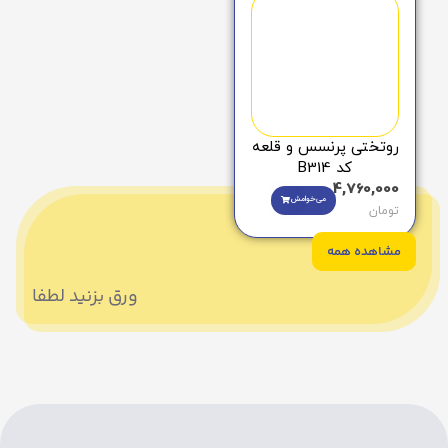
روتختی پرنسس و قلعه
کد B314
4,760,000
می‌خوامش
تومان
مشاهده همه
ورق بزنید لطفا