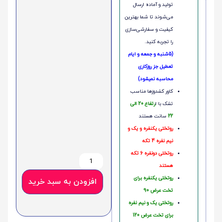
تولید و آماده ارسال
می‌شوند تا شما بهترین
کیفیت و سفارشی‌سازی
را تجربه کنید.
(5شنبه و جمعه و ایام
تعطیل جز روزکاری
محاسبه نمیشود)
کاور کشدوزها مناسب
تشک با ا
رتفاع 20 الی
22
سانت هستند
روتختی یکنفره و یک و
نیم نفره 4 تکه
روتختی دونفره 6 تکه
هستند
روتختی یکنفره برای
افزودن به سبد خرید
تخت عرض 90
روتختی یک و نیم نفره
برای تخت عرض 120