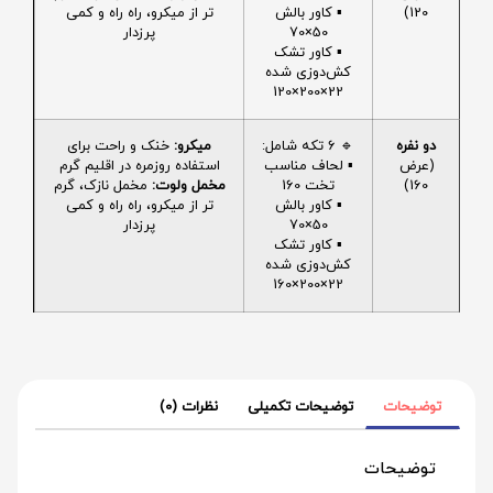
120)
▪️ کاور بالش
تر از میکرو، راه راه و کمی
50×70
پرزدار
▪️ کاور تشک
کش‌دوزی شده
22×200×120
دو نفره
🔹 6 تکه شامل:
میکرو:
خنک و راحت برای
(عرض
▪️ لحاف مناسب
استفاده روزمره در اقلیم گرم
160)
تخت 160
مخمل ولوت:
مخمل نازک، گرم
▪️ کاور بالش
تر از میکرو، راه راه و کمی
50×70
پرزدار
▪️ کاور تشک
کش‌دوزی شده
22×200×160
توضیحات
توضیحات تکمیلی
نظرات (0)
توضیحات