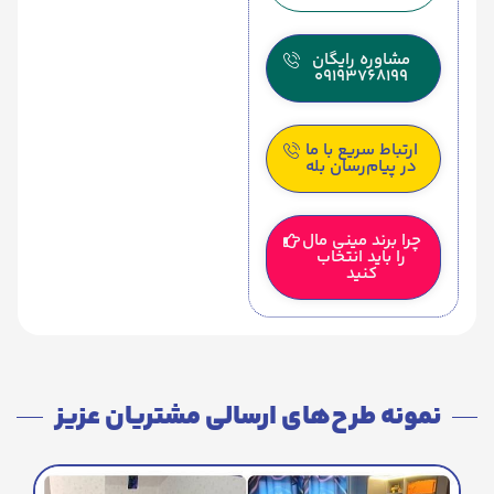
مشاوره رایگان
09193768199
ارتباط سریع با ما
در پیام‌رسان بله
چرا برند مینی مال
را باید انتخاب
کنید
نمونه طرح‌های ارسالی مشتریان عزیز