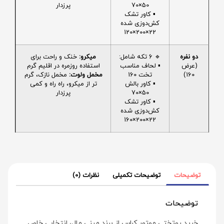
50×70
پرزدار
▪️ کاور تشک
کش‌دوزی شده
22×200×120
دو نفره
🔹 6 تکه شامل:
میکرو:
خنک و راحت برای
(عرض
▪️ لحاف مناسب
استفاده روزمره در اقلیم گرم
160)
تخت 160
مخمل ولوت:
مخمل نازک، گرم
▪️ کاور بالش
تر از میکرو، راه راه و کمی
50×70
پرزدار
▪️ کاور تشک
کش‌دوزی شده
22×200×160
توضیحات
توضیحات تکمیلی
نظرات (0)
توضیحات
خرید روتختی موتور کراس از برند مینی‌ مال، انتخابی خاص