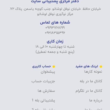
دفتر مرکزی پشتیبانی سایت
خیابان حافظ. خیابان نوفل لوشاتو. جنب کوچه یاسمن. پلاک 72.
مرکز نوآوری نوفل لوشاتو
شماره های تماس
09193768199
09218315396
زمان کاری
شنبه تا چهارشنبه 10 الی 18
(پنج شنبه و جمعه تعطیل)
لینک های مفید
حساب کاربری
نمونه کارها
پیشخوان
کانال ما در بله
جزییات حساب
کانال ما در تلگرام
سفارش ها
درباره ما
پشتیبانی بله 1