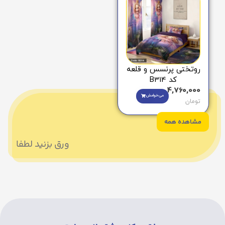
روتختی پرنسس و قلعه
کد B314
4,760,000
می‌خوامش
تومان
مشاهده همه
ورق بزنید لطفا