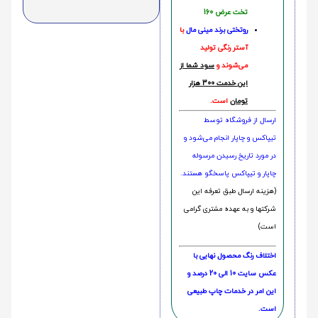
تخت عرض 160
روتختی‌
برند مینی مال
با
آستر رنگی تولید
می‌شوند و
سود شما از
این خدمت 300 هزار
تومان
است.
ارسال از فروشگاه توسط
تیپاکس و چاپار انجام می‌شود و
در مورد تاریخ رسیدن مرسوله
چاپار و تیپاکس پاسخگو هستند.
(هزینه ارسال طبق تعرفه این
شرکتها و به عهده مشتری گرامی
است)
اختلاف رنگ محصول نهایی با
عکس سایت 10 الی 20 درصد و
این امر در خدمات چاپ طبیعی
است.