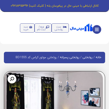
کانال ارتباطی با مینی مال در پیام‌رسان بله ( کلیک کنید) 09218315396
ست
ورود/
سبد
روتختی
ثبت نام
خرید
/
/
/ روتختی موتور کراس کد BD1555
خانه
روتختی
روتختی پسرانه