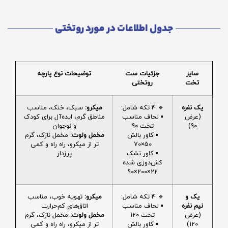
جدول اطلاعات در مورد روتختی
سایز
جزئیات ست
توضیحات نوع پارچه
تخت
روتختی
یک نفره
🔹 4 تکه شامل:
میکرو:
سبک، خنک، مناسب
(عرض
▪️ لحاف مناسب
مناطق گرم، ایده‌آل برای کودک
90)
تخت 90
و نوجوان
▪️ کاور بالش
مخمل ولوت:
مخمل نازک، گرم
50×70
تر از میکرو، راه راه و کمی
▪️ کاور تشک
پرزدار
کش‌دوزی شده
22×200×90
یک و
🔹 4 تکه شامل:
میکرو:
تهویه خوب، مناسب
نیم نفره
▪️ لحاف مناسب
اتاق‌های کم‌حرارت
(عرض
تخت 120
مخمل ولوت:
مخمل نازک، گرم
120)
▪️ کاور بالش
تر از میکرو، راه راه و کمی