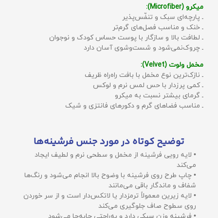
میکرو (Microfiber):
ـ پارچه‌ای سبک و تنفّس‌پذیر
ـ خنک و مناسب فصل‌های گرم‌تر
ـ لطافت بالا و سازگار با پوست حساس کودک و نوجوان
ـ چروک‌نمی‌شود و شست‌وشوی آسان دارد
مخمل ولوت (Velvet):
ـ نازک‌ترین نوع مخمل با بافت راه‌راه ظریف
ـ کمی پرزدار با حس لمس نرم و لوکس
ـ گرمای بیشتر نسبت به میکرو
ـ مناسب فضاهای گرم و دکورهای فانتزی و شیک
توضیح کوتاه در مورد جنس فرشینه‌ها
• لایه رویی فرشینه از مخمل و سطحی نرم و لطیف ایجاد
می‌کند
• چاپ طرح روی فرشینه با وضوح بالا انجام می‌شود و رنگ‌ها
شفاف و ماندگار باقی می‌مانند
• لایه زیرین معمولاً ترمزدار یا لاتکس‌دار است و از سر خوردن
روی سطوح صاف جلوگیری می‌کند
• فرشینه وزن سبکی دارد و به‌راحتی جابه‌جا می‌شود