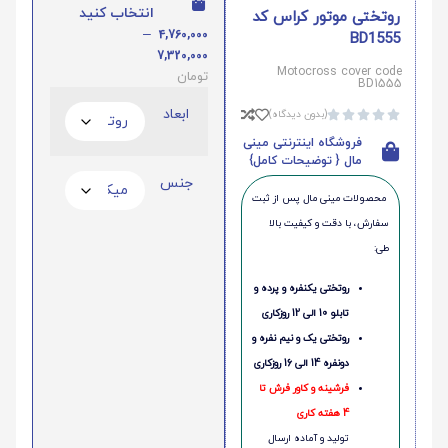
انتخاب کنید
روتختی موتور کراس کد
–
4,760,000
BD1555
7,320,000
Motocross cover code
تومان
BD1555
ابعاد
(بدون دیدگاه)





فروشگاه اینترنتی مینی
مال { توضیحات کامل}
جنس
محصولات مینی‌ مال پس از ثبت
سفارش، با دقت و کیفیت بالا
طی:
روتختی یکنفره و پرده و
تابلو 10 الی 12 روزکاری
روتختی یک و نیم نفره و
دونفره 14 الی 16 روزکاری
فرشینه و کاور فرش تا
4 هفته کاری
تولید و آماده ارسال