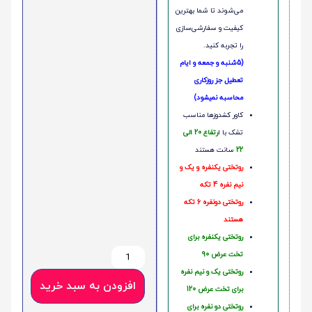
می‌شوند تا شما بهترین
کیفیت و سفارشی‌سازی
را تجربه کنید.
(5شنبه و جمعه و ایام
تعطیل جز روزکاری
محاسبه نمیشود)
کاور کشدوزها مناسب
تشک با ا
رتفاع 20 الی
22
سانت هستند
روتختی یکنفره و یک و
نیم نفره 4 تکه
روتختی دونفره 6 تکه
هستند
روتختی یکنفره برای
تخت عرض 90
روتختی یک و نیم نفره
افزودن به سبد خرید
برای تخت عرض 120
روتختی دو نفره برای