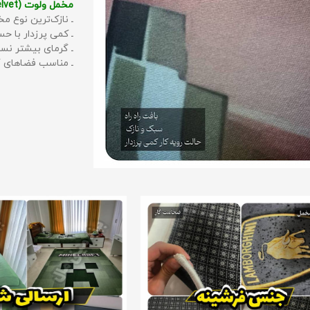
مخمل ولوت (Velvet):
ـ نازک‌ترین نوع مخ
ـ کمی پرزدار با 
ـ گرمای بیشتر نس
ـ مناسب فضاهای گ