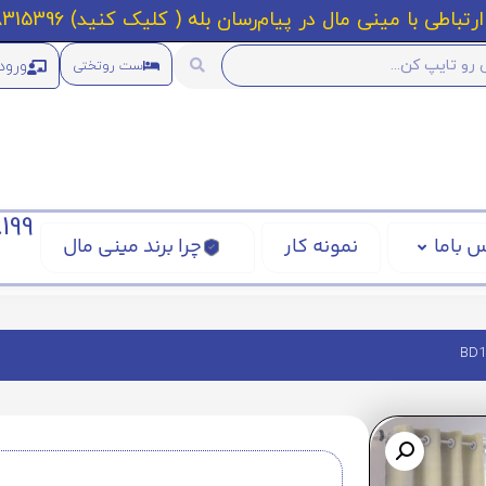
رتباطی با مینی مال در پیام‌رسان بله ( کلیک کنید) 09218315396
ورود
ست روتختی
199
 باما
نمونه کار
چرا برند مینی مال