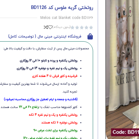
روتختی گربه ملوس کد BD1126
Melos cat blanket code BD1126
(بدون دیدگاه)





فروشگاه اینترنتی مینی مال { توضیحات کامل}
محصولات مینی‌ مال پس از ثبت سفارش، با دقت و کیفیت بالا طی:
روتختی یکنفره و پرده و تابلو 10 الی 12 روزکاری
روتختی یک و نیم نفره و دونفره 14 الی 16 روزکاری
فرشینه و کاور فرش تا 4 هفته کاری
تولید و آماده ارسال می‌شوند تا شما بهترین کیفیت و سفارشی
تجربه کنید.
(5شنبه و جمعه و ایام تعطیل جز روزکاری محاسبه نمیشود)
کاور کشدوزها مناسب تشک با ا
رتفاع 20 الی 22
سانت هستند
روتختی یکنفره و یک و نیم نفره 4 تکه
روتختی دونفره 6 تکه هستند
روتختی یکنفره برای تخت عرض 90
روتختی یک و نیم نفره برای تخت عرض 120