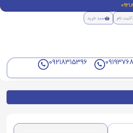
/ثبت نام
سبد خرید
09218315396
09193768