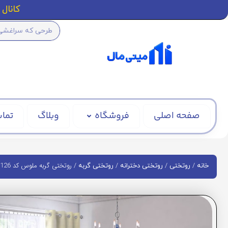
کانال ا
صفحه اصلی
فروشگاه
وبلاگ
تماس
/
/
/
/ روتختی گربه ملوس کد BD1126
خانه
روتختی
روتختی دخترانه
روتختی گربه