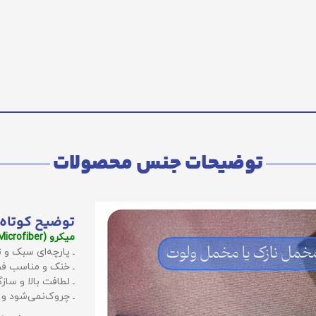
توضیحات جنس محصولات
توضیح کوتاه 
میکرو (Microfiber):
ـ پارچه‌ای سبک و ت
ـ خنک و مناسب فص
ـ لطافت بالا و سا
ـ چروک‌نمی‌شود و