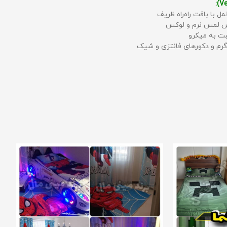
مل با بافت راه‌راه ظریف
حس لمس نرم و لوکس
بت به میکرو
رم و دکورهای فانتزی و شیک