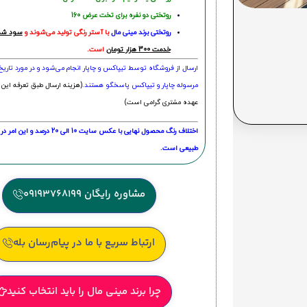
روتختی دو نفره برای تخت عرض 160
روتختی‌
برند مینی مال
با آستر رنگی تولید می‌شوند و
سود شما
خدمت 300 هزار تومان
است.
ارسال از فروشگاه توسط تیپاکس و چاپار انجام می‌شود و در مورد تاری
مرسوله چاپار و تیپاکس پاسخگو هستند.
(هزینه ارسال طبق تعرفه این 
عهده مشتری گرامی است)
اختلاف رنگ محصول نهایی با عکس سایت 10 الی 
طبیعی است.
مشاوره رایگان 09193768199
ارتباط سریع با ما در پیام‌رسان بله
چرا برند مینی مال را باید انتخاب کنید