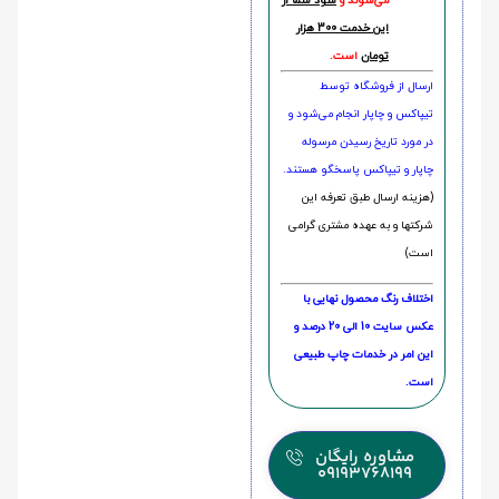
می‌شوند و
سود شما از
این خدمت 300 هزار
تومان
است.
ارسال از فروشگاه توسط
تیپاکس و چاپار انجام می‌شود و
در مورد تاریخ رسیدن مرسوله
چاپار و تیپاکس پاسخگو هستند.
(هزینه ارسال طبق تعرفه این
شرکتها و به عهده مشتری گرامی
است)
اختلاف رنگ محصول نهایی با
عکس سایت 10 الی 20 درصد و
این امر در خدمات چاپ طبیعی
است.
مشاوره رایگان
09193768199