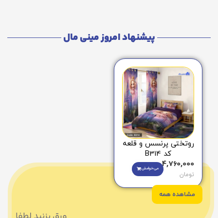
پیشنهاد امروز مینی مال
روتختی پرنسس و قلعه
کد B314
4,760,000
می‌خوامش
تومان
مشاهده همه
ورق بزنید لطفا