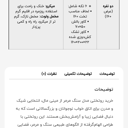
دو نفره
🔹 6 تکه شامل:
میکرو:
خنک و راحت برای
(عرض
▪️ لحاف مناسب
استفاده روزمره در اقلیم گرم
160)
تخت 160
مخمل ولوت:
مخمل نازک، گرم
▪️ کاور بالش
تر از میکرو، راه راه و کمی
50×70
پرزدار
▪️ کاور تشک
کش‌دوزی شده
22×200×160
توضیحات
توضیحات تکمیلی
نظرات (0)
توضیحات
خرید روتختی مدل سنگ مرمر از مینی‌ مال، انتخابی شیک
و مدرن برای اتاق خواب نوجوانان و بزرگسالانی است که به
دنبال فضایی زیبا و آرامش‌بخش هستند. این روتختی با
طراحی الهام‌گرفته از الگوهای طبیعی سنگ و مرمر، فضایی