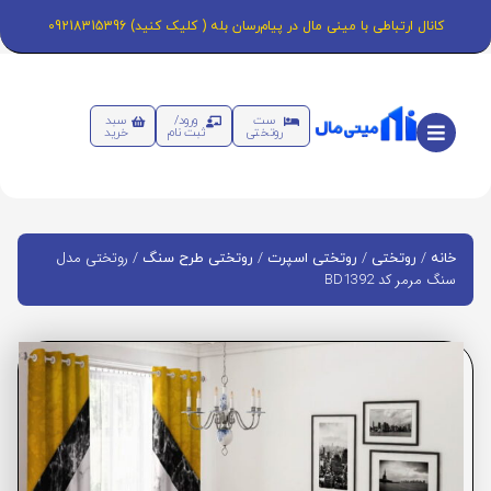
کانال ارتباطی با مینی مال در پیام‌رسان بله ( کلیک کنید) 09218315396
ست
ورود/
سبد
روتختی
ثبت نام
خرید
/
/
/
/ روتختی مدل
خانه
روتختی
روتختی اسپرت
روتختی طرح سنگ
سنگ مرمر کد BD1392