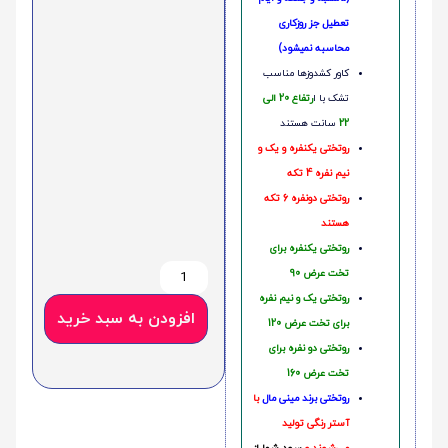
تعطیل جز روزکاری
محاسبه نمیشود)
کاور کشدوزها مناسب
تشک با ا
رتفاع 20 الی
22
سانت هستند
روتختی یکنفره و یک و
نیم نفره 4 تکه
روتختی دونفره 6 تکه
هستند
روتختی یکنفره برای
تخت عرض 90
روتختی یک و نیم نفره
افزودن به سبد خرید
برای تخت عرض 120
روتختی دو نفره برای
تخت عرض 160
روتختی‌
برند مینی مال
با
آستر رنگی تولید