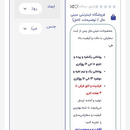
ابعاد
(بدون دیدگاه)





فروشگاه اینترنتی مینی
مال { توضیحات کامل}
جنس
محصولات مینی‌ مال پس از ثبت
سفارش، با دقت و کیفیت بالا
طی:
روتختی یکنفره و پرده و
تابلو 10 الی 12 روزکاری
روتختی یک و نیم نفره و
دونفره 14 الی 16 روزکاری
فرشینه و کاور فرش تا
4 هفته کاری
تولید و آماده ارسال
می‌شوند تا شما بهترین
کیفیت و سفارشی‌سازی
را تجربه کنید.
(5شنبه و جمعه و ایام