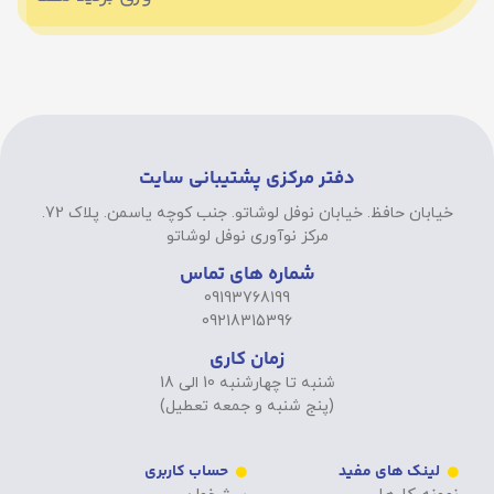
دفتر مرکزی پشتیبانی سایت
خیابان حافظ. خیابان نوفل لوشاتو. جنب کوچه یاسمن. پلاک 72.
مرکز نوآوری نوفل لوشاتو
شماره های تماس
09193768199
09218315396
زمان کاری
شنبه تا چهارشنبه 10 الی 18
(پنج شنبه و جمعه تعطیل)
لینک های مفید
حساب کاربری