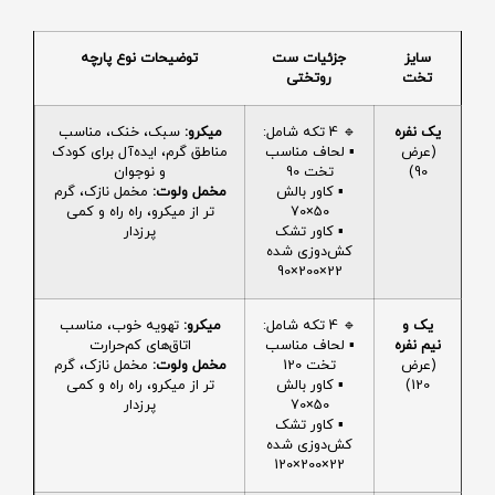
سایز
جزئیات ست
توضیحات نوع پارچه
تخت
روتختی
یک نفره
🔹 4 تکه شامل:
میکرو:
سبک، خنک، مناسب
(عرض
▪️ لحاف مناسب
مناطق گرم، ایده‌آل برای کودک
90)
تخت 90
و نوجوان
▪️ کاور بالش
مخمل ولوت:
مخمل نازک، گرم
50×70
تر از میکرو، راه راه و کمی
▪️ کاور تشک
پرزدار
کش‌دوزی شده
22×200×90
یک و
🔹 4 تکه شامل:
میکرو:
تهویه خوب، مناسب
نیم نفره
▪️ لحاف مناسب
اتاق‌های کم‌حرارت
(عرض
تخت 120
مخمل ولوت:
مخمل نازک، گرم
120)
▪️ کاور بالش
تر از میکرو، راه راه و کمی
50×70
پرزدار
▪️ کاور تشک
کش‌دوزی شده
22×200×120