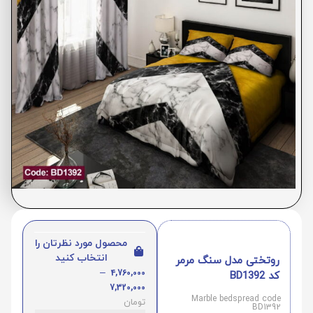
محصول مورد نظرتان را
انتخاب کنید
روتختی مدل سنگ مرمر
–
4,760,000
کد BD1392
7,320,000
Marble bedspread code
تومان
BD1392