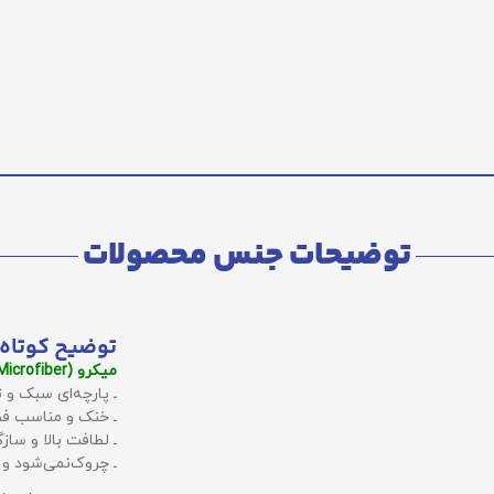
توضیحات جنس محصولات
توضیح کوتاه 
میکرو (Microfiber):
ـ پارچه‌ای سبک و ت
ـ خنک و مناسب فص
ـ لطافت بالا و سا
ـ چروک‌نمی‌شود و