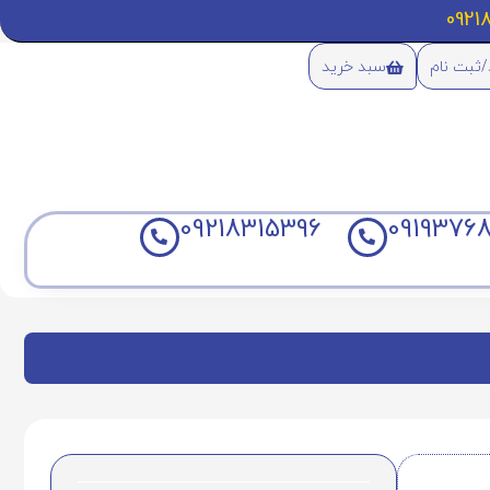
/ثبت نام
سبد خرید
09218315396
09193768