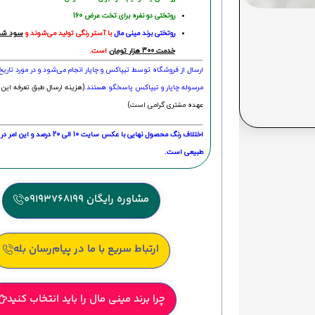
روتختی دو نفره برای تخت عرض 160
روتختی‌
برند مینی مال
با آستر رنگی تولید می‌شوند و
سود شما
خدمت 300 هزار تومان
است.
ارسال از فروشگاه توسط تیپاکس و چاپار انجام می‌شود و در مورد تاری
مرسوله چاپار و تیپاکس پاسخگو هستند.
(هزینه ارسال طبق تعرفه این 
عهده مشتری گرامی است)
اختلاف رنگ محصول نهایی با عکس سایت 10 الی 
طبیعی است.
مشاوره رایگان 09193768199
ارتباط سریع با ما در پیام‌رسان بله
چرا برند مینی مال را باید انتخاب کنید