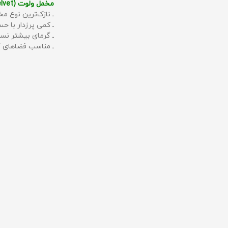
مخمل ولوت (Velvet):
ـ نازک‌ترین نوع مخ
ـ کمی پرزدار با 
ـ گرمای بیشتر نس
ـ مناسب فضاهای گ