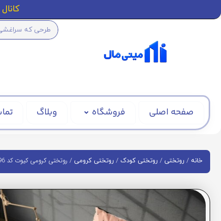
کانال ا
صفحه اصلی
فروشگاه
وبلاگ
تماس
/
/
/
/ روتختی کرومی کیوت کد 296
خانه
روتختی
روتختی کودک
روتختی کرومی