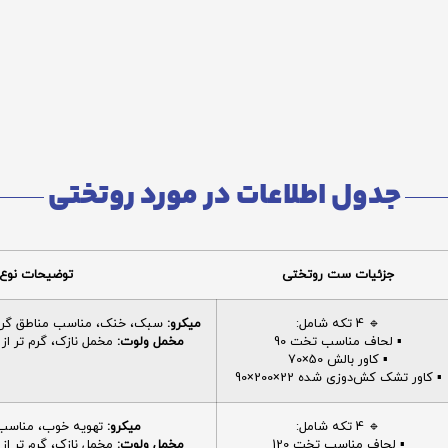
جدول اطلاعات در مورد روتختی
جزئیات ست روتختی
توضیحات نوع 
🔹 4 تکه شامل:
میکرو:
سبک، خنک، مناسب مناطق گرم، 
▪️ لحاف مناسب تخت 90
مخمل ولوت:
مخمل نازک، گرم تر از م
▪️ کاور بالش 50×70
▪️ کاور تشک کش‌دوزی شده 22×200×90
🔹 4 تکه شامل:
میکرو:
تهویه خوب، مناسب ا
▪️ لحاف مناسب تخت 120
مخمل ولوت:
مخمل نازک، گرم تر از م