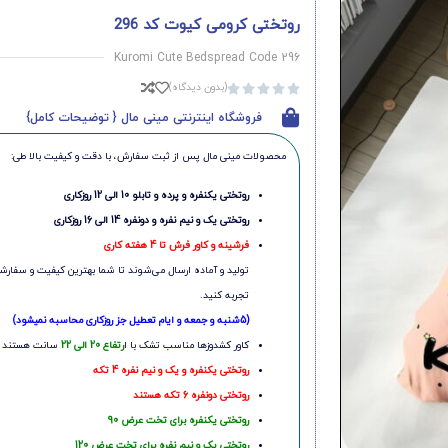
روتختی کرومی کیوت کد 296
Kuromi Cute Bedspread Code 296
(بدون دیدگاه)





فروشگاه اینترنتی مینی مال { توضیحات کامل}
محصولات مینی‌ مال پس از ثبت سفارش، با دقت و کیفیت بالا طی:
روتختی یکنفره و پرده و تابلو 10 الی 12 روزکاری
روتختی یک و نیم نفره و دونفره 14 الی 16 روزکاری
فرشینه و کاور فرش تا 4 هفته کاری
تولید و آماده ارسال می‌شوند تا شما بهترین کیفیت و سفارشی
تجربه کنید.
(5شنبه و جمعه و ایام تعطیل جز روزکاری محاسبه نمیشود)
کاور کشدوزها مناسب تشک با ا
رتفاع 20 الی 22
سانت هستند
روتختی یکنفره و یک و نیم نفره 4 تکه
روتختی دونفره 6 تکه هستند
روتختی یکنفره برای تخت عرض 90
روتختی یک و نیم نفره برای تخت عرض 120