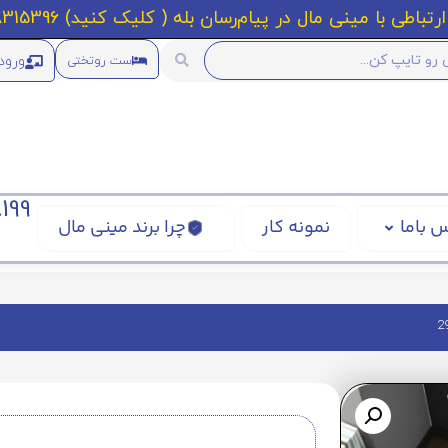
رتباطی با مینی مال در پیام‌رسان بله ( کلیک کنید) 09218315396
ورود
ست روتختی
199
 باما
نمونه کار
چرا برند مینی مال