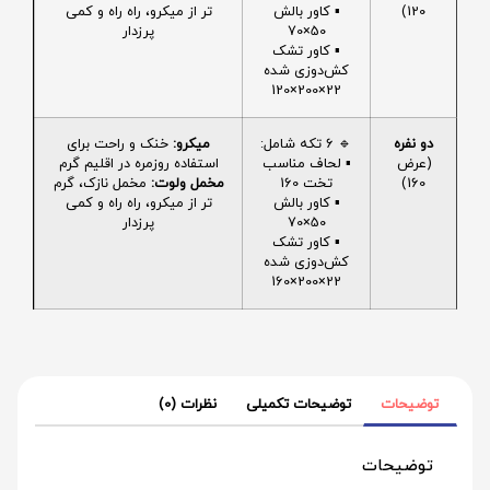
120)
▪️ کاور بالش
تر از میکرو، راه راه و کمی
50×70
پرزدار
▪️ کاور تشک
کش‌دوزی شده
22×200×120
دو نفره
🔹 6 تکه شامل:
میکرو:
خنک و راحت برای
(عرض
▪️ لحاف مناسب
استفاده روزمره در اقلیم گرم
160)
تخت 160
مخمل ولوت:
مخمل نازک، گرم
▪️ کاور بالش
تر از میکرو، راه راه و کمی
50×70
پرزدار
▪️ کاور تشک
کش‌دوزی شده
22×200×160
توضیحات
توضیحات تکمیلی
نظرات (0)
توضیحات