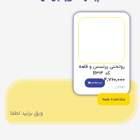
روتختی پرنسس و قلعه
کد B314
4,760,000
می‌خوامش
تومان
مشاهده همه
ورق بزنید لطفا