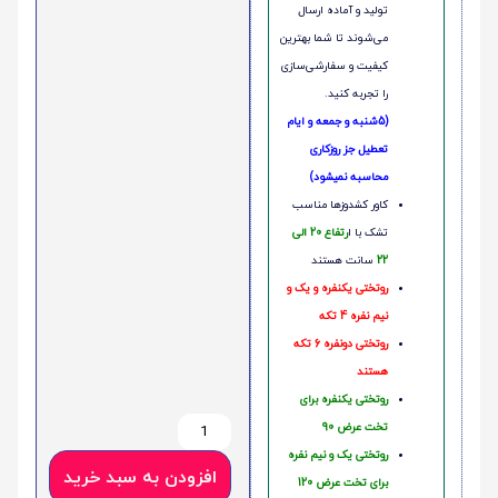
تولید و آماده ارسال
می‌شوند تا شما بهترین
کیفیت و سفارشی‌سازی
را تجربه کنید.
(5شنبه و جمعه و ایام
تعطیل جز روزکاری
محاسبه نمیشود)
کاور کشدوزها مناسب
تشک با ا
رتفاع 20 الی
22
سانت هستند
روتختی یکنفره و یک و
نیم نفره 4 تکه
روتختی دونفره 6 تکه
هستند
روتختی یکنفره برای
تخت عرض 90
روتختی یک و نیم نفره
افزودن به سبد خرید
برای تخت عرض 120