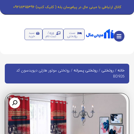
کانال ارتباطی با مینی مال در پیام‌رسان بله ( کلیک کنید) 09218315396
ست
ورود/
سبد
روتختی
ثبت نام
خرید
/
/
/ روتختی موتور هارلی دیویدسون کد
خانه
روتختی
روتختی پسرانه
BD926