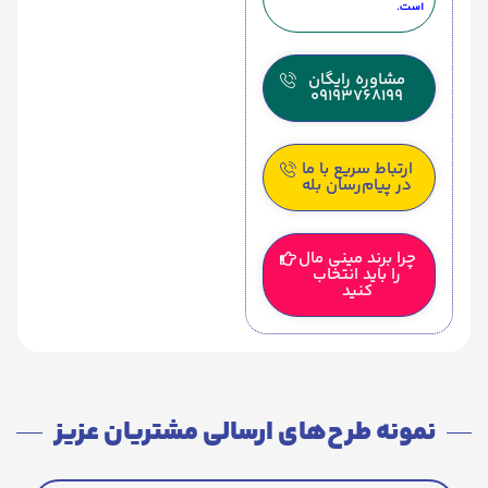
است.
مشاوره رایگان
09193768199
ارتباط سریع با ما
در پیام‌رسان بله
چرا برند مینی مال
را باید انتخاب
کنید
نمونه طرح‌های ارسالی مشتریان عزیز