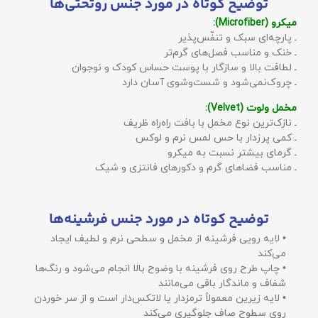
توضیح کوتاه در مورد جنس روتختی‌ها
میکرو (Microfiber):
ـ پارچه‌ای سبک و تنفّس‌پذیر
ـ خنک و مناسب فصل‌های گرم‌تر
ـ لطافت بالا و سازگار با پوست حساس کودک و نوجوان
ـ چروک‌نمی‌شود و شست‌وشوی آسان دارد
مخمل ولوت (Velvet):
ـ نازک‌ترین نوع مخمل با بافت راه‌راه ظریف
ـ کمی پرزدار با حس لمس نرم و لوکس
ـ گرمای بیشتر نسبت به میکرو
ـ مناسب فضاهای گرم و دکورهای فانتزی و شیک
توضیح کوتاه در مورد جنس فرشینه‌ها
• لایه رویی فرشینه از مخمل و سطحی نرم و لطیف ایجاد
می‌کند
• چاپ طرح روی فرشینه با وضوح بالا انجام می‌شود و رنگ‌ها
شفاف و ماندگار باقی می‌مانند
• لایه زیرین معمولاً ترمزدار یا لاتکس‌دار است و از سر خوردن
روی سطوح صاف جلوگیری می‌کند