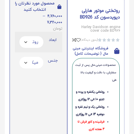
محصول مورد نظرتان را
انتخاب کنید
روتختی موتور هارلی
–
4,760,000
دیویدسون کد BD926
7,320,000
Harley Davidson engine
تومان
cover code BD926
ابعاد
(بدون دیدگاه)





فروشگاه اینترنتی مینی
مال { توضیحات کامل}
جنس
محصولات مینی‌ مال پس از ثبت
سفارش، با دقت و کیفیت بالا
طی:
روتختی یکنفره و پرده و
تابلو 10 الی 12 روزکاری
روتختی یک و نیم نفره و
دونفره 14 الی 16 روزکاری
فرشینه و کاور فرش تا
4 هفته کاری