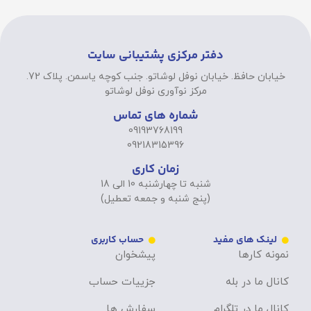
دفتر مرکزی پشتیبانی سایت
خیابان حافظ. خیابان نوفل لوشاتو. جنب کوچه یاسمن. پلاک 72.
مرکز نوآوری نوفل لوشاتو
شماره های تماس
09193768199
09218315396
زمان کاری
شنبه تا چهارشنبه 10 الی 18
(پنج شنبه و جمعه تعطیل)
لینک های مفید
حساب کاربری
نمونه کارها
پیشخوان
کانال ما در بله
جزییات حساب
کانال ما در تلگرام
سفارش ها