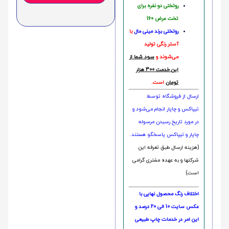
روتختی دو نفره برای
تخت عرض 160
روتختی‌
برند مینی مال
با
آستر رنگی تولید
می‌شوند و
سود شما از
این خدمت 300 هزار
تومان
است.
ارسال از فروشگاه توسط
تیپاکس و چاپار انجام می‌شود و
در مورد تاریخ رسیدن مرسوله
چاپار و تیپاکس پاسخگو هستند.
(هزینه ارسال طبق تعرفه این
شرکتها و به عهده مشتری گرامی
است)
اختلاف رنگ محصول نهایی با
عکس سایت 10 الی 20 درصد و
این امر در خدمات چاپ طبیعی