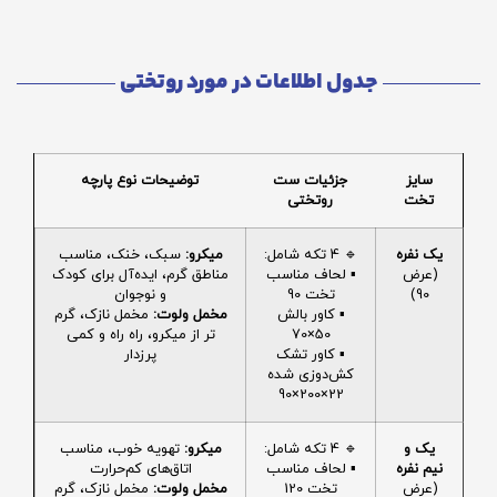
جدول اطلاعات در مورد روتختی
سایز
جزئیات ست
توضیحات نوع پارچه
تخت
روتختی
یک نفره
🔹 4 تکه شامل:
میکرو:
سبک، خنک، مناسب
(عرض
▪️ لحاف مناسب
مناطق گرم، ایده‌آل برای کودک
90)
تخت 90
و نوجوان
▪️ کاور بالش
مخمل ولوت:
مخمل نازک، گرم
50×70
تر از میکرو، راه راه و کمی
▪️ کاور تشک
پرزدار
کش‌دوزی شده
22×200×90
یک و
🔹 4 تکه شامل:
میکرو:
تهویه خوب، مناسب
نیم نفره
▪️ لحاف مناسب
اتاق‌های کم‌حرارت
(عرض
تخت 120
مخمل ولوت:
مخمل نازک، گرم