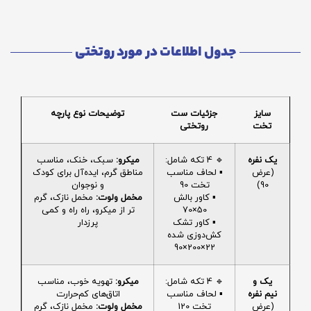
جدول اطلاعات در مورد روتختی
سایز
جزئیات ست
توضیحات نوع پارچه
تخت
روتختی
یک نفره
🔹 4 تکه شامل:
میکرو:
سبک، خنک، مناسب
(عرض
▪️ لحاف مناسب
مناطق گرم، ایده‌آل برای کودک
90)
تخت 90
و نوجوان
▪️ کاور بالش
مخمل ولوت:
مخمل نازک، گرم
50×70
تر از میکرو، راه راه و کمی
▪️ کاور تشک
پرزدار
کش‌دوزی شده
22×200×90
یک و
🔹 4 تکه شامل:
میکرو:
تهویه خوب، مناسب
نیم نفره
▪️ لحاف مناسب
اتاق‌های کم‌حرارت
(عرض
تخت 120
مخمل ولوت:
مخمل نازک، گرم