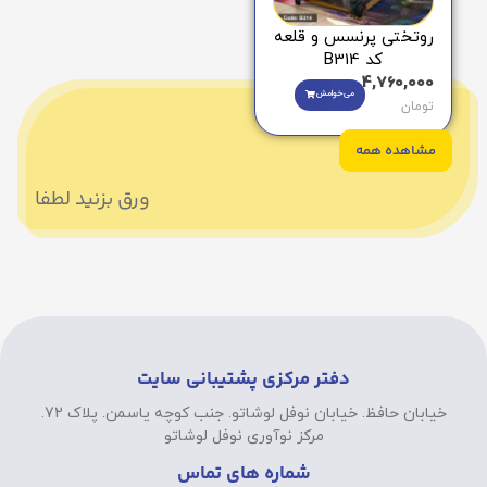
روتختی پرنسس و قلعه
کد B314
4,760,000
می‌خوامش
تومان
مشاهده همه
ورق بزنید لطفا
دفتر مرکزی پشتیبانی سایت
خیابان حافظ. خیابان نوفل لوشاتو. جنب کوچه یاسمن. پلاک 72.
مرکز نوآوری نوفل لوشاتو
شماره های تماس