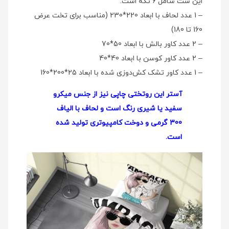
این ست شامل 6 تکه است:
– 1 عدد لحاف با ابعاد 220*230 (مناسب برای تخت عرض
160 تا 180)
– 2 عدد کاور بالش با ابعاد 50*70
– 2 عدد کاور کوسن با ابعاد 40*40
– 1 عدد کاور تشک کش‌دوزی شده با ابعاد 25*200*160
آستر این روتختی چاپی نیز از جنس میکرو
سفید یا شیری رنگ است و لحاف با الیاف
300 گرمی و دوخت کامپیوتری تولید شده
است.