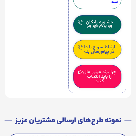
است.
مشاوره رایگان
09193768199
ارتباط سریع با ما
در پیام‌رسان بله
چرا برند مینی مال
را باید انتخاب
کنید
نمونه طرح‌های ارسالی مشتریان عزیز