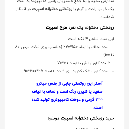
سفارش دهید و به جمع مشتریان راضی ما بپیوندید! لذت
یک خواب راحت و آرام با
روتختی دخترانه اسپرت
در انتظار
شماست.
روتختی دخترانه یک نفره
طرح اسپرت
این ست شامل 4 تکه است:
– 1 عدد لحاف با ابعاد 150*220 (مناسب برای تخت عرض 80
تا 100)
– 2 عدد کاور بالش با ابعاد 50*70
– 1 عدد کاور تشک کش‌دوزی شده با ابعاد 25*200*90
آستر این روتختی چاپی از جنس میکرو
سفید یا شیری رنگ است و لحاف با الیاف
300 گرمی و دوخت کامپیوتری تولید شده
است.
خرید
روتختی دخترانه اسپرت
دو‌نفره