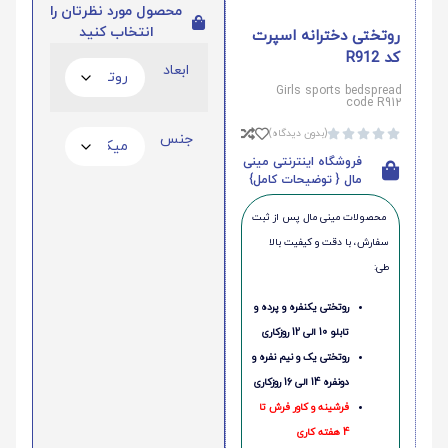
محصول مورد نظرتان را
انتخاب کنید
روتختی دخترانه اسپرت
کد R912
ابعاد
Girls sports bedspread
code R912
(بدون دیدگاه)





جنس
فروشگاه اینترنتی مینی
مال { توضیحات کامل}
محصولات مینی‌ مال پس از ثبت
سفارش، با دقت و کیفیت بالا
طی:
روتختی یکنفره و پرده و
تابلو 10 الی 12 روزکاری
روتختی یک و نیم نفره و
دونفره 14 الی 16 روزکاری
فرشینه و کاور فرش تا
4 هفته کاری