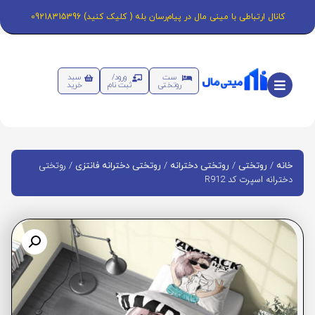
کانال ارتباطی با مینی مال در پیام‌رسان بله ( کلیک کنید) 09218315396
ست
ورود/
سبد
روتختی
ثبت نام
خرید
/
/
/
/ روتختی
خانه
روتختی
روتختی دخترانه
روتختی دخترانه فانتزی
دخترانه اسپرت کد R912