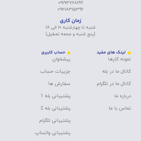
09193768199
09218315396
زمان کاری
شنبه تا چهارشنبه 10 الی 18
(پنج شنبه و جمعه تعطیل)
لینک های مفید
حساب کاربری
نمونه کارها
پیشخوان
کانال ما در بله
جزییات حساب
کانال ما در تلگرام
سفارش ها
درباره ما
پشتیبانی بله 1
تماس با ما
پشتیبانی بله 2
پشتیبانی تلگرام
پشتیبانی واتساپ