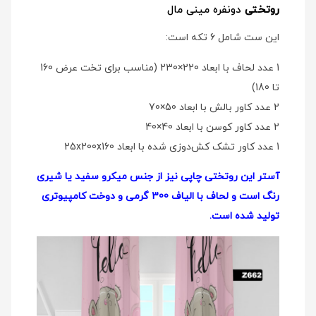
روتختی
دو‌نفره مینی مال
این ست شامل 6 تکه است:
1 عدد لحاف با ابعاد 220×230 (مناسب برای تخت عرض 160
تا 180)
2 عدد کاور بالش با ابعاد 50×70
2 عدد کاور کوسن با ابعاد 40×40
1 عدد کاور تشک کش‌دوزی شده با ابعاد 25x200x160
آستر این روتختی چاپی نیز از جنس میکرو سفید یا شیری
رنگ است و لحاف با الیاف 300 گرمی و دوخت کامپیوتری
تولید شده است.