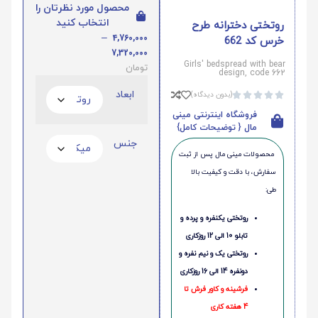
محصول مورد نظرتان را
انتخاب کنید
روتختی دخترانه طرح
–
4,760,000
خرس کد 662
7,320,000
Girls' bedspread with bear
تومان
design, code 662
ابعاد
(بدون دیدگاه)





فروشگاه اینترنتی مینی
مال { توضیحات کامل}
جنس
محصولات مینی‌ مال پس از ثبت
سفارش، با دقت و کیفیت بالا
طی:
روتختی یکنفره و پرده و
تابلو 10 الی 12 روزکاری
روتختی یک و نیم نفره و
دونفره 14 الی 16 روزکاری
فرشینه و کاور فرش تا
4 هفته کاری