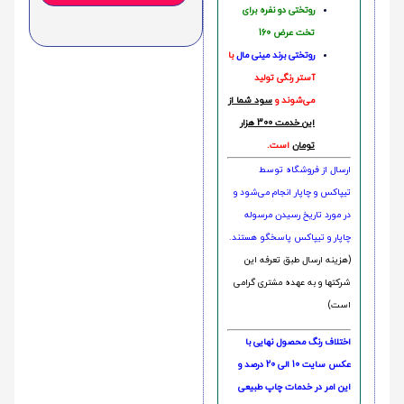
روتختی دو نفره برای
تخت عرض 160
روتختی‌
برند مینی مال
با
آستر رنگی تولید
می‌شوند و
سود شما از
این خدمت 300 هزار
تومان
است.
ارسال از فروشگاه توسط
تیپاکس و چاپار انجام می‌شود و
در مورد تاریخ رسیدن مرسوله
چاپار و تیپاکس پاسخگو هستند.
(هزینه ارسال طبق تعرفه این
شرکتها و به عهده مشتری گرامی
است)
اختلاف رنگ محصول نهایی با
عکس سایت 10 الی 20 درصد و
این امر در خدمات چاپ طبیعی