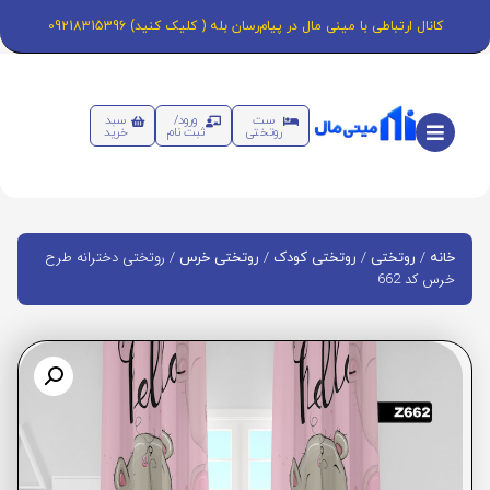
کانال ارتباطی با مینی مال در پیام‌رسان بله ( کلیک کنید) 09218315396
ست
ورود/
سبد
روتختی
ثبت نام
خرید
/
/
/
/ روتختی دخترانه طرح
خانه
روتختی
روتختی کودک
روتختی خرس
خرس کد 662