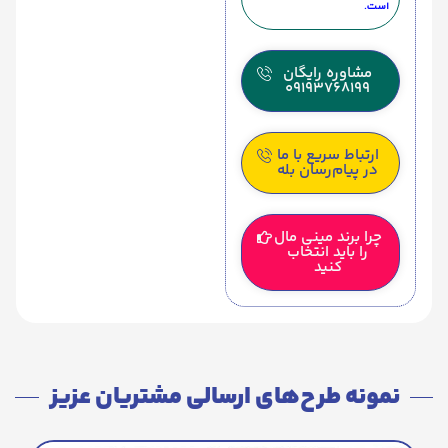
است.
مشاوره رایگان
09193768199
ارتباط سریع با ما
در پیام‌رسان بله
چرا برند مینی مال
را باید انتخاب
کنید
نمونه طرح‌های ارسالی مشتریان عزیز