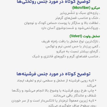
توضیح کوتاه در مورد جنس روتختی‌ها
میکرو (Microfiber):
ـ پارچه‌ای سبک و تنفّس‌پذیر
ـ خنک و مناسب فصل‌های گرم‌تر
ـ لطافت بالا و سازگار با پوست حساس کودک و نوجوان
ـ چروک‌نمی‌شود و شست‌وشوی آسان دارد
مخمل ولوت (Velvet):
ـ نازک‌ترین نوع مخمل با بافت راه‌راه ظریف
ـ کمی پرزدار با حس لمس نرم و لوکس
ـ گرمای بیشتر نسبت به میکرو
ـ مناسب فضاهای گرم و دکورهای فانتزی و شیک
توضیح کوتاه در مورد جنس فرشینه‌ها
• لایه رویی فرشینه از مخمل و سطحی نرم و لطیف ایجاد
می‌کند
• چاپ طرح روی فرشینه با وضوح بالا انجام می‌شود و رنگ‌ها
شفاف و ماندگار باقی می‌مانند
• لایه زیرین معمولاً ترمزدار یا لاتکس‌دار است و از سر خوردن
روی سطوح صاف جلوگیری می‌کند