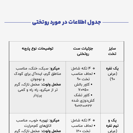
جدول اطلاعات در مورد روتختی
سایز
جزئیات ست
توضیحات نوع پارچه
تخت
روتختی
یک نفره
🔹 4 تکه شامل:
میکرو:
سبک، خنک، مناسب
(عرض
▪️ لحاف مناسب
مناطق گرم، ایده‌آل برای کودک
90)
تخت 90
و نوجوان
▪️ کاور بالش
مخمل ولوت:
مخمل نازک، گرم
50×70
تر از میکرو، راه راه و کمی
▪️ کاور تشک
پرزدار
کش‌دوزی شده
22×200×90
یک و
🔹 4 تکه شامل:
میکرو:
تهویه خوب، مناسب
نیم نفره
▪️ لحاف مناسب
اتاق‌های کم‌حرارت
(عرض
تخت 120
مخمل ولوت:
مخمل نازک، گرم