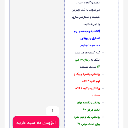
تولید و آماده ارسال
می‌شوند تا شما بهترین
کیفیت و سفارشی‌سازی
را تجربه کنید.
(5شنبه و جمعه و ایام
تعطیل جز روزکاری
محاسبه نمیشود)
کاور کشدوزها مناسب
تشک با ا
رتفاع 20 الی
22
سانت هستند
روتختی یکنفره و یک و
نیم نفره 4 تکه
روتختی دونفره 6 تکه
هستند
روتختی یکنفره برای
تخت عرض 90
روتختی یک و نیم نفره
افزودن به سبد خرید
برای تخت عرض 120