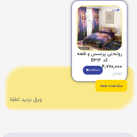
روتختی پرنسس و قلعه
کد B314
4,760,000
می‌خوامش
تومان
مشاهده همه
ورق بزنید لطفا