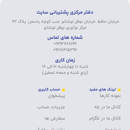
دفتر مرکزی پشتیبانی سایت
خیابان حافظ. خیابان نوفل لوشاتو. جنب کوچه یاسمن. پلاک 72.
مرکز نوآوری نوفل لوشاتو
شماره های تماس
09193768199
09218315396
زمان کاری
شنبه تا چهارشنبه 10 الی 18
(پنج شنبه و جمعه تعطیل)
لینک های مفید
حساب کاربری
نمونه کارها
پیشخوان
کانال ما در بله
جزییات حساب
کانال ما در تلگرام
سفارش ها
درباره ما
پشتیبانی بله 1