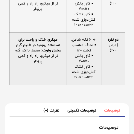
120)
▪️ کاور بالش
تر از میکرو، راه راه و کمی
50×70
پرزدار
▪️ کاور تشک
کش‌دوزی شده
22×200×120
دو نفره
🔹 6 تکه شامل:
میکرو:
خنک و راحت برای
(عرض
▪️ لحاف مناسب
استفاده روزمره در اقلیم گرم
160)
تخت 160
مخمل ولوت:
مخمل نازک، گرم
▪️ کاور بالش
تر از میکرو، راه راه و کمی
50×70
پرزدار
▪️ کاور تشک
کش‌دوزی شده
22×200×160
توضیحات
توضیحات تکمیلی
نظرات (0)
توضیحات