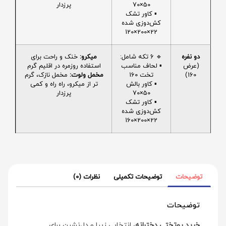
50×70
پرزدار
▪️ کاور تشک
کش‌دوزی شده
22×200×120
دو نفره
🔹 6 تکه شامل:
میکرو:
خنک و راحت برای
(عرض
▪️ لحاف مناسب
استفاده روزمره در اقلیم گرم
160)
تخت 160
مخمل ولوت:
مخمل نازک، گرم
▪️ کاور بالش
تر از میکرو، راه راه و کمی
50×70
پرزدار
▪️ کاور تشک
کش‌دوزی شده
22×200×160
توضیحات
توضیحات تکمیلی
نظرات (0)
توضیحات
خرید روتختی دخترانه
، انتخابی زیبا و دل‌نشین برای