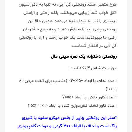
طرح متغیر است. روتختی گل آبی، نه تنها به دکوراسیون
اتاق خواب شما زیبایی می‌بخشد، بلکه راحتی و آرامش
بیشتری را نیز به شما هدیه می‌دهد. همین حالا این
روتختی چاپی زیبا را سفارش دهید و به جمع مشتریان
راضی ما بپیوندید! لذت یک خواب راحت و آرام با روتختی
گل آبی در انتظار شماست.
روتختی دخترانه یک نفره مینی مال
این ست شامل 4 تکه است:
1 عدد لحاف با ابعاد 150×220 (مناسب برای تخت عرض 80
تا 100)
2 عدد کاور بالش با ابعاد 50×70
1 عدد کاور تشک کش‌دوزی شده با ابعاد 25x200x90
آستر این روتختی چاپی از جنس میکرو سفید یا شیری
رنگ است و لحاف با الیاف 300 گرمی و دوخت کامپیوتری