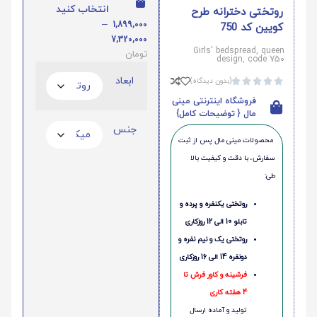
انتخاب کنید
روتختی دخترانه طرح
–
1,899,000
کویین کد 750
7,320,000
Girls' bedspread, queen
تومان
design, code 750
ابعاد
(بدون دیدگاه)





فروشگاه اینترنتی مینی
مال { توضیحات کامل}
جنس
محصولات مینی‌ مال پس از ثبت
سفارش، با دقت و کیفیت بالا
طی:
روتختی یکنفره و پرده و
تابلو 10 الی 12 روزکاری
روتختی یک و نیم نفره و
دونفره 14 الی 16 روزکاری
فرشینه و کاور فرش تا
4 هفته کاری
تولید و آماده ارسال