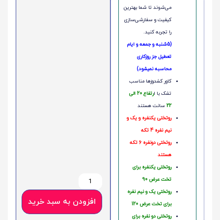
می‌شوند تا شما بهترین
کیفیت و سفارشی‌سازی
را تجربه کنید.
(5شنبه و جمعه و ایام
تعطیل جز روزکاری
محاسبه نمیشود)
کاور کشدوزها مناسب
تشک با ا
رتفاع 20 الی
22
سانت هستند
روتختی یکنفره و یک و
نیم نفره 4 تکه
روتختی دونفره 6 تکه
هستند
روتختی یکنفره برای
تخت عرض 90
روتختی یک و نیم نفره
افزودن به سبد خرید
برای تخت عرض 120
روتختی دو نفره برای