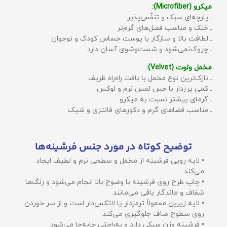
میکرو (Microfiber):
ـ پارچه‌ای سبک و تنفّس‌پذیر
ـ خنک و مناسب فصل‌های گرم‌تر
ـ لطافت بالا و سازگار با پوست حساس کودک و نوجوان
ـ چروک‌نمی‌شود و شست‌وشوی آسان دارد
مخمل ولوت (Velvet):
ـ نازک‌ترین نوع مخمل با بافت راه‌راه ظریف
ـ کمی پرزدار با حس لمس نرم و لوکس
ـ گرمای بیشتر نسبت به میکرو
ـ مناسب فضاهای گرم و دکورهای فانتزی و شیک
توضیح کوتاه در مورد جنس فرشینه‌ها
• لایه رویی فرشینه از مخمل و سطحی نرم و لطیف ایجاد
می‌کند
• چاپ طرح روی فرشینه با وضوح بالا انجام می‌شود و رنگ‌ها
شفاف و ماندگار باقی می‌مانند
• لایه زیرین معمولاً ترمزدار یا لاتکس‌دار است و از سر خوردن
روی سطوح صاف جلوگیری می‌کند
• فرشینه وزن سبکی دارد و به‌راحتی جابه‌جا می‌شود