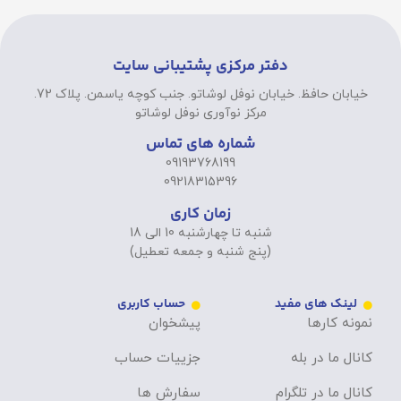
دفتر مرکزی پشتیبانی سایت
خیابان حافظ. خیابان نوفل لوشاتو. جنب کوچه یاسمن. پلاک 72.
مرکز نوآوری نوفل لوشاتو
شماره های تماس
09193768199
09218315396
زمان کاری
شنبه تا چهارشنبه 10 الی 18
(پنج شنبه و جمعه تعطیل)
لینک های مفید
حساب کاربری
نمونه کارها
پیشخوان
کانال ما در بله
جزییات حساب
کانال ما در تلگرام
سفارش ها