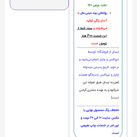
تخت عرض 160
روتختی‌
برند مینی مال
با
آستر رنگی تولید
می‌شوند و
سود شما از
این خدمت 300 هزار
تومان
است.
ارسال از فروشگاه توسط
تیپاکس و چاپار انجام می‌شود و
در مورد تاریخ رسیدن مرسوله
چاپار و تیپاکس پاسخگو هستند.
(هزینه ارسال طبق تعرفه این
شرکتها و به عهده مشتری گرامی
است)
اختلاف رنگ محصول نهایی با
عکس سایت 10 الی 20 درصد و
این امر در خدمات چاپ طبیعی
است.