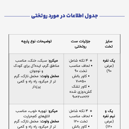
جدول اطلاعات در مورد روتختی
سایز
جزئیات ست
توضیحات نوع پارچه
تخت
روتختی
یک نفره
🔹 4 تکه شامل:
میکرو:
سبک، خنک، مناسب
(عرض
▪️ لحاف مناسب
مناطق گرم، ایده‌آل برای کودک
90)
تخت 90
و نوجوان
▪️ کاور بالش
مخمل ولوت:
مخمل نازک، گرم
50×70
تر از میکرو، راه راه و کمی
▪️ کاور تشک
پرزدار
کش‌دوزی شده
22×200×90
یک و
🔹 4 تکه شامل:
میکرو:
تهویه خوب، مناسب
نیم نفره
▪️ لحاف مناسب
اتاق‌های کم‌حرارت
(عرض
تخت 120
مخمل ولوت:
مخمل نازک، گرم
120)
▪️ کاور بالش
تر از میکرو، راه راه و کمی