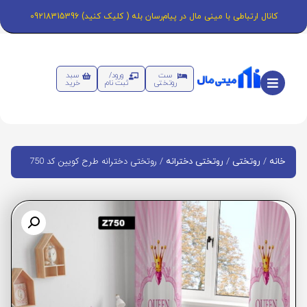
کانال ارتباطی با مینی مال در پیام‌رسان بله ( کلیک کنید) 09218315396
ست
ورود/
سبد
روتختی
ثبت نام
خرید
/
/
/ روتختی دخترانه طرح کویین کد 750
خانه
روتختی
روتختی دخترانه