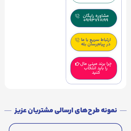
مشاوره رایگان
09193768199
ارتباط سریع با ما
در پیام‌رسان بله
چرا برند مینی مال
را باید انتخاب
کنید
نمونه طرح‌های ارسالی مشتریان عزیز