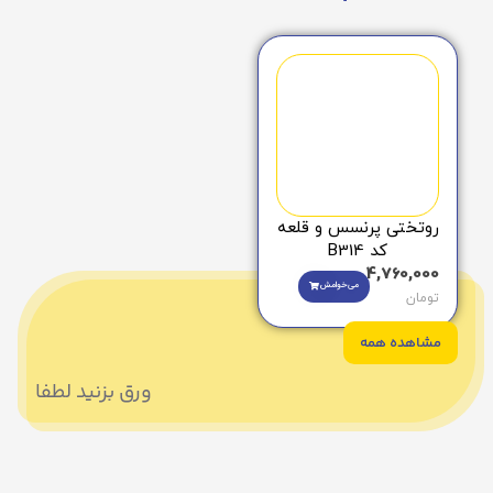
روتختی پرنسس و قلعه
کد B314
4,760,000
می‌خوامش
تومان
مشاهده همه
ورق بزنید لطفا