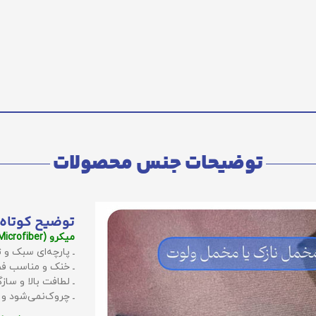
توضیحات جنس محصولات
توضیح کوتاه 
میکرو (Microfiber):
ـ پارچه‌ای سبک و ت
ـ خنک و مناسب فص
ـ لطافت بالا و سا
ـ چروک‌نمی‌شود و