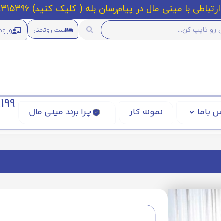
رتباطی با مینی مال در پیام‌رسان بله ( کلیک کنید) 09218315396
ورود
ست روتختی
199
 باما
نمونه کار
چرا برند مینی مال