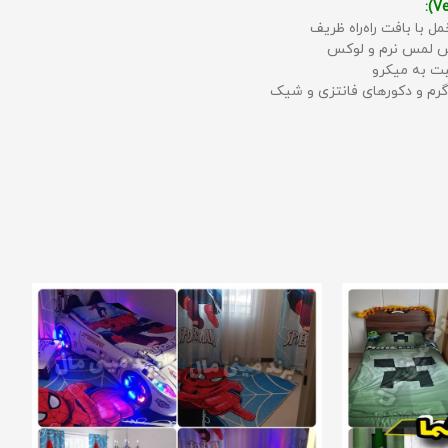
مل با بافت راه‌راه ظریف
حس لمس نرم و لوکس
بت به میکرو
رم و دکورهای فانتزی و شیک