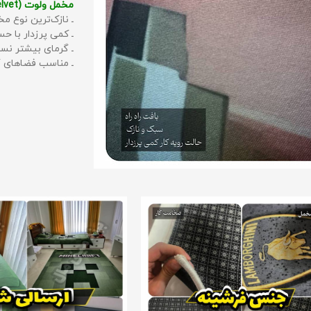
مخمل ولوت (Velvet):
ـ نازک‌ترین نوع مخ
ـ کمی پرزدار با 
ـ گرمای بیشتر نس
ـ مناسب فضاهای گ