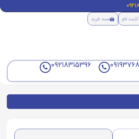
/ثبت نام
سبد خرید
09218315396
09193768