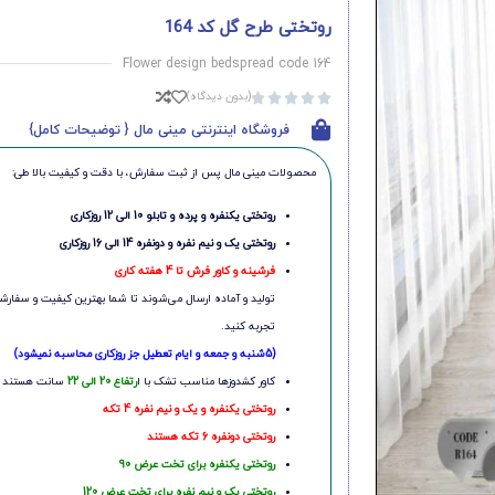
روتختی طرح گل کد 164
Flower design bedspread code 164
(بدون دیدگاه)





فروشگاه اینترنتی مینی مال { توضیحات کامل}
محصولات مینی‌ مال پس از ثبت سفارش، با دقت و کیفیت بالا طی:
روتختی یکنفره و پرده و تابلو 10 الی 12 روزکاری
روتختی یک و نیم نفره و دونفره 14 الی 16 روزکاری
فرشینه و کاور فرش تا 4 هفته کاری
تولید و آماده ارسال می‌شوند تا شما بهترین کیفیت و سفارشی
تجربه کنید.
(5شنبه و جمعه و ایام تعطیل جز روزکاری محاسبه نمیشود)
کاور کشدوزها مناسب تشک با ا
رتفاع 20 الی 22
سانت هستند
روتختی یکنفره و یک و نیم نفره 4 تکه
روتختی دونفره 6 تکه هستند
روتختی یکنفره برای تخت عرض 90
روتختی یک و نیم نفره برای تخت عرض 120