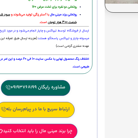
روتختی دو نفره برای تخت عرض 160
روتختی‌
برند مینی مال
با آستر رنگی تولید می‌شوند و
سود شما
خدمت 300 هزار تومان
است.
ارسال از فروشگاه توسط تیپاکس و چاپار انجام می‌شود و در مورد تاری
مرسوله چاپار و تیپاکس پاسخگو هستند.
(هزینه ارسال طبق تعرفه این 
عهده مشتری گرامی است)
اختلاف رنگ محصول نهایی با عکس سایت 10 الی 
طبیعی است.
مشاوره رایگان 09193768199
ارتباط سریع با ما در پیام‌رسان بله
چرا برند مینی مال را باید انتخاب کنید