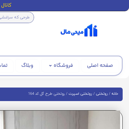
کانال ا
صفحه اصلی
فروشگاه
وبلاگ
تماس
/
/
/ روتختی طرح گل کد 164
خانه
روتختی
روتختی اسپرت