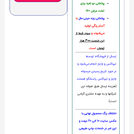
روتختی دو نفره برای
تخت عرض 160
روتختی‌
برند مینی مال
با
آستر رنگی تولید
می‌شوند و
سود شما از
این خدمت 300 هزار
تومان
است.
ارسال از فروشگاه توسط
تیپاکس و چاپار انجام می‌شود و
در مورد تاریخ رسیدن مرسوله
چاپار و تیپاکس پاسخگو هستند.
(هزینه ارسال طبق تعرفه این
شرکتها و به عهده مشتری گرامی
است)
اختلاف رنگ محصول نهایی با
عکس سایت 10 الی 20 درصد و
این امر در خدمات چاپ طبیعی