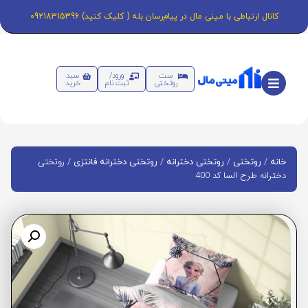
کانال ارتباطی با مینی مال در پیام‌رسان بله ( کلیک کنید) 09218315396
ست
ورود/
سبد
روتختی
ثبت نام
خرید
/
/
/
/ روتختی
خانه
روتختی
روتختی دخترانه
روتختی دخترانه فانتزی
دخترانه طرح السا کد 400