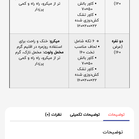
120)
▪️ کاور بالش
تر از میکرو، راه راه و کمی
50×70
پرزدار
▪️ کاور تشک
کش‌دوزی شده
22×200×120
دو نفره
🔹 6 تکه شامل:
میکرو:
خنک و راحت برای
(عرض
▪️ لحاف مناسب
استفاده روزمره در اقلیم گرم
160)
تخت 160
مخمل ولوت:
مخمل نازک، گرم
▪️ کاور بالش
تر از میکرو، راه راه و کمی
50×70
پرزدار
▪️ کاور تشک
کش‌دوزی شده
22×200×160
توضیحات
توضیحات تکمیلی
نظرات (0)
توضیحات