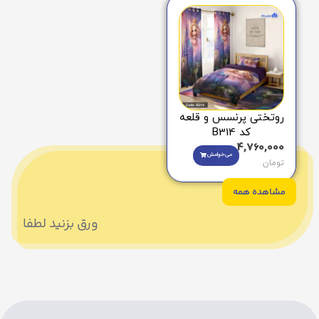
روتختی پرنسس و قلعه
کد B314
4,760,000
می‌خوامش
تومان
مشاهده همه
ورق بزنید لطفا