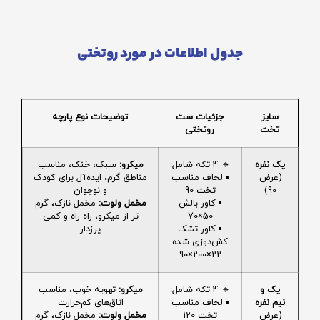
جدول اطلاعات در مورد روتختی
سایز
جزئیات ست
توضیحات نوع پارچه
تخت
روتختی
یک نفره
🔹 4 تکه شامل:
میکرو:
سبک، خنک، مناسب
(عرض
▪️ لحاف مناسب
مناطق گرم، ایده‌آل برای کودک
90)
تخت 90
و نوجوان
▪️ کاور بالش
مخمل ولوت:
مخمل نازک، گرم
50×70
تر از میکرو، راه راه و کمی
▪️ کاور تشک
پرزدار
کش‌دوزی شده
22×200×90
یک و
🔹 4 تکه شامل:
میکرو:
تهویه خوب، مناسب
نیم نفره
▪️ لحاف مناسب
اتاق‌های کم‌حرارت
(عرض
تخت 120
مخمل ولوت:
مخمل نازک، گرم