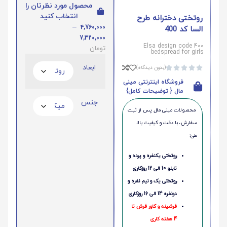
محصول مورد نظرتان را
انتخاب کنید
روتختی دخترانه طرح
–
4,760,000
السا کد 400
7,320,000
Elsa design code 400
تومان
bedspread for girls
ابعاد
(بدون دیدگاه)





فروشگاه اینترنتی مینی
مال { توضیحات کامل}
جنس
محصولات مینی‌ مال پس از ثبت
سفارش، با دقت و کیفیت بالا
طی:
روتختی یکنفره و پرده و
تابلو 10 الی 12 روزکاری
روتختی یک و نیم نفره و
دونفره 14 الی 16 روزکاری
فرشینه و کاور فرش تا
4 هفته کاری