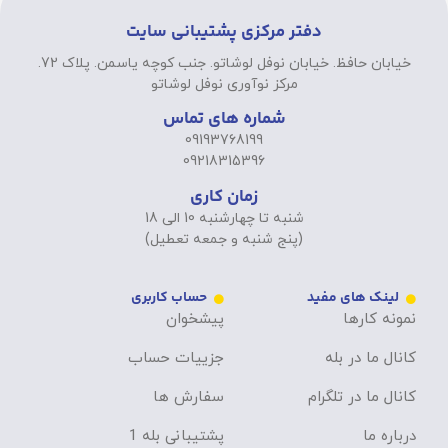
دفتر مرکزی پشتیبانی سایت
خیابان حافظ. خیابان نوفل لوشاتو. جنب کوچه یاسمن. پلاک 72.
مرکز نوآوری نوفل لوشاتو
شماره های تماس
09193768199
09218315396
زمان کاری
شنبه تا چهارشنبه 10 الی 18
(پنج شنبه و جمعه تعطیل)
لینک های مفید
حساب کاربری
نمونه کارها
پیشخوان
کانال ما در بله
جزییات حساب
کانال ما در تلگرام
سفارش ها
درباره ما
پشتیبانی بله 1