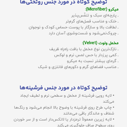
توضیح کوتاه در مورد جنس روتختی‌ها
میکرو (Microfiber):
ـ پارچه‌ای سبک و تنفّس‌پذیر
ـ خنک و مناسب فصل‌های گرم‌تر
ـ لطافت بالا و سازگار با پوست حساس کودک و نوجوان
ـ چروک‌نمی‌شود و شست‌وشوی آسان دارد
مخمل ولوت (Velvet):
ـ نازک‌ترین نوع مخمل با بافت راه‌راه ظریف
ـ کمی پرزدار با حس لمس نرم و لوکس
ـ گرمای بیشتر نسبت به میکرو
ـ مناسب فضاهای گرم و دکورهای فانتزی و شیک
توضیح کوتاه در مورد جنس فرشینه‌ها
• لایه رویی فرشینه از مخمل و سطحی نرم و لطیف ایجاد
می‌کند
• چاپ طرح روی فرشینه با وضوح بالا انجام می‌شود و رنگ‌ها
شفاف و ماندگار باقی می‌مانند
• لایه زیرین معمولاً ترمزدار یا لاتکس‌دار است و از سر خوردن
روی سطوح صاف جلوگیری می‌کند