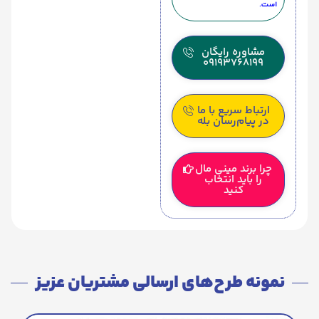
است.
مشاوره رایگان
09193768199
ارتباط سریع با ما
در پیام‌رسان بله
چرا برند مینی مال
را باید انتخاب
کنید
نمونه طرح‌های ارسالی مشتریان عزیز