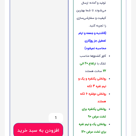
تولید و آماده ارسال
می‌شوند تا شما بهترین
کیفیت و سفارشی‌سازی
را تجربه کنید.
(5شنبه و جمعه و ایام
تعطیل جز روزکاری
محاسبه نمیشود)
کاور کشدوزها مناسب
تشک با ا
رتفاع 20 الی
22
سانت هستند
روتختی یکنفره و یک و
نیم نفره 4 تکه
روتختی دونفره 6 تکه
هستند
روتختی یکنفره برای
تخت عرض 90
روتختی یک و نیم نفره
افزودن به سبد خرید
برای تخت عرض 120